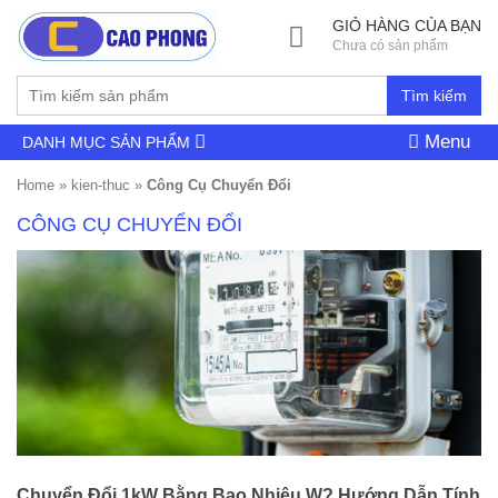
GIỎ HÀNG CỦA BẠN
Chưa có sản phẩm
Tìm kiếm
Menu
DANH MỤC SẢN PHẨM
Home
»
kien-thuc
»
Công Cụ Chuyển Đổi
CÔNG CỤ CHUYỂN ĐỔI
Chuyển Đổi 1kW Bằng Bao Nhiêu W? Hướng Dẫn Tính