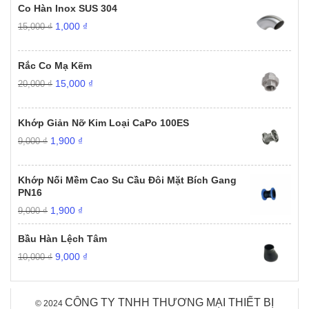
Co Hàn Inox SUS 304
Giá
Giá
1,000
₫
15,000
₫
gốc
hiện
là:
tại
15,000 ₫.
là:
Rắc Co Mạ Kẽm
1,000 ₫.
Giá
Giá
15,000
₫
20,000
₫
gốc
hiện
là:
tại
20,000 ₫.
là:
Khớp Giản Nỡ Kim Loại CaPo 100ES
15,000 ₫.
Giá
Giá
1,900
₫
9,000
₫
gốc
hiện
là:
tại
9,000 ₫.
là:
Khớp Nối Mềm Cao Su Cầu Đôi Mặt Bích Gang
1,900 ₫.
PN16
Giá
Giá
1,900
₫
9,000
₫
gốc
hiện
là:
tại
Bầu Hàn Lệch Tâm
9,000 ₫.
là:
Giá
Giá
9,000
₫
10,000
₫
1,900 ₫.
gốc
hiện
là:
tại
10,000 ₫.
là:
CÔNG TY TNHH THƯƠNG MẠI THIẾT BỊ
© 2024
9,000 ₫.