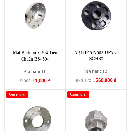
Mặt Bích Nhựa UPVC
Mặt Bích Inox 304 Tiêu
SCH80
Chuẩn BS4504
Đã bán: 12
Đã bán: 11
Giá
Giá
560,000
₫
Giá
Giá
890,120
₫
1,000
₫
9,000
₫
gốc
hiện
gốc
hiện
là:
tại
là:
tại
Giảm giá!
Giảm giá!
890,120 ₫.
là:
9,000 ₫.
là:
560,000
1,000 ₫.