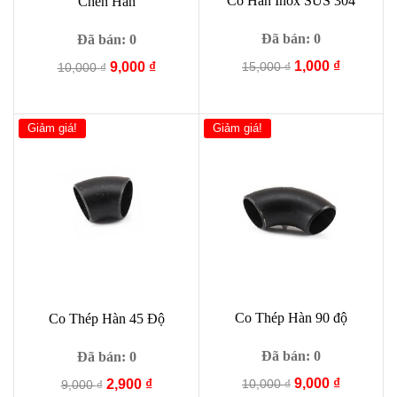
Co Hàn Inox SUS 304
Chén Hàn
Đã bán: 0
Đã bán: 0
Giá
Giá
1,000
₫
Giá
Giá
15,000
₫
9,000
₫
10,000
₫
gốc
hiện
gốc
hiện
là:
tại
là:
tại
15,000 ₫.
là:
10,000 ₫.
là:
Giảm giá!
Giảm giá!
1,000 ₫.
9,000 ₫.
Co Thép Hàn 90 độ
Co Thép Hàn 45 Độ
Đã bán: 0
Đã bán: 0
Giá
Giá
9,000
₫
Giá
Giá
10,000
₫
2,900
₫
9,000
₫