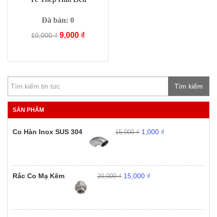
Đã bán: 0
Giá
Giá
9,000
₫
10,000
₫
gốc
hiện
là:
tại
10,000 ₫.
là:
9,000 ₫.
Tìm kiếm
SẢN PHẨM
Giá
Giá
Co Hàn Inox SUS 304
1,000
₫
15,000
₫
gốc
hiện
là:
tại
15,000 ₫.
là:
1,000 ₫.
Giá
Giá
Rắc Co Mạ Kẽm
15,000
₫
20,000
₫
gốc
hiện
là:
tại
20,000 ₫.
là:
15,000 ₫.