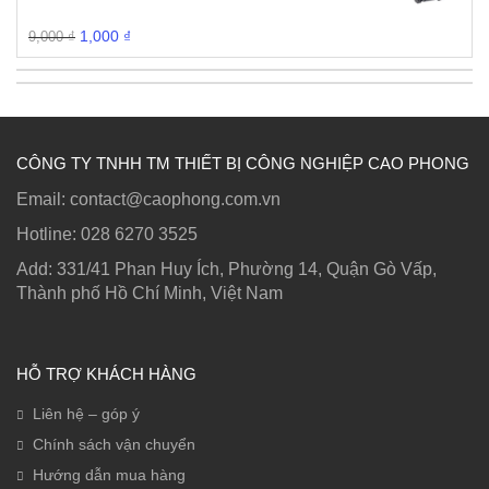
Giá
Giá
1,000
₫
9,000
₫
gốc
hiện
là:
tại
9,000 ₫.
là:
1,000 ₫.
CÔNG TY TNHH TM THIẾT BỊ CÔNG NGHIỆP CAO PHONG
Email: contact@caophong.com.vn
Hotline: ‭028 6270 3525
Add: 331/41 Phan Huy Ích, Phường 14, Quận Gò Vấp,
Thành phố Hồ Chí Minh, Việt Nam
HỖ TRỢ KHÁCH HÀNG
Liên hệ – góp ý
Chính sách vận chuyển
Hướng dẫn mua hàng