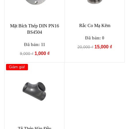
Rắc Co Mạ Kẽm
Mặt Bích Thép DIN PN16
BS4504
Đã bán: 0
Đã bán: 11
Giá
Giá
15,000
₫
20,000
₫
gốc
hiện
Giá
Giá
1,000
₫
9,000
₫
là:
tại
gốc
hiện
20,000 ₫.
là:
là:
tại
Giảm giá!
15,000 ₫
9,000 ₫.
là:
1,000 ₫.
Tê Thép Hàn Đều