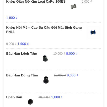
Khớp Giản Nỡ Kim Loại CaPo 100ES
9,000
₫
Giá
Giá
1,900
₫
gốc
hiện
là:
tại
Khớp Nối Mềm Cao Su Cầu Đôi Mặt Bích Gang
9,000 ₫.
là:
PN16
1,900 ₫.
Giá
Giá
1,900
₫
9,000
₫
gốc
hiện
Giá
Giá
là:
tại
Bầu Hàn Lệch Tâm
9,000
₫
10,000
₫
gốc
hiện
9,000 ₫.
là:
là:
tại
1,900 ₫.
10,000 ₫.
là:
9,000 ₫.
Giá
Giá
Bầu Hàn Đồng Tâm
9,000
₫
10,000
₫
gốc
hiện
là:
tại
10,000 ₫.
là:
9,000 ₫.
Giá
Giá
Chén Hàn
9,000
₫
10,000
₫
gốc
hiện
là:
tại