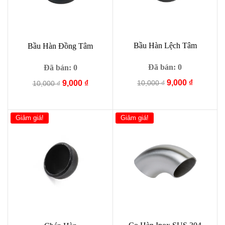
Bầu Hàn Lệch Tâm
Bầu Hàn Đồng Tâm
Đã bán: 0
Đã bán: 0
Giá
Giá
9,000
₫
Giá
Giá
10,000
₫
9,000
₫
10,000
₫
gốc
hiện
gốc
hiện
là:
tại
là:
tại
10,000 ₫.
là:
10,000 ₫.
là:
Giảm giá!
Giảm giá!
9,000 ₫.
9,000 ₫.