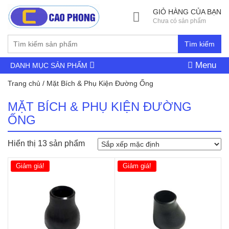
GIỎ HÀNG CỦA BẠN
Chưa có sản phẩm
Tìm kiếm
Menu
DANH MỤC SẢN PHẨM
Trang chủ
/ Mặt Bích & Phụ Kiện Đường Ống
MẶT BÍCH & PHỤ KIỆN ĐƯỜNG
ỐNG
Hiển thị 13 sản phẩm
Giảm giá!
Giảm giá!