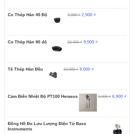
10,000 ₫.
là:
9,000 ₫.
Giá
Giá
Co Thép Hàn 45 Độ
2,900
₫
9,000
₫
gốc
hiện
là:
tại
9,000 ₫.
là:
2,900 ₫.
Giá
Giá
Co Thép Hàn 90 độ
9,000
₫
10,000
₫
gốc
hiện
là:
tại
10,000 ₫.
là:
9,000 ₫.
Giá
Giá
Tê Thép Hàn Đều
9,000
₫
10,000
₫
gốc
hiện
là:
tại
10,000 ₫.
là:
9,000 ₫.
Giá
Giá
Cảm Biến Nhiệt Độ PT100 Heraeus
6,900
₫
9,000
₫
gốc
hiện
là:
tại
9,000 ₫.
là:
6,90
Đồng Hồ Đo Lưu Lượng Điện Từ Bass
Instruments