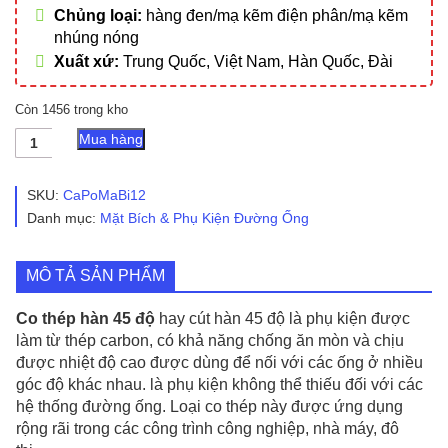
Chủng loại:
hàng đen/mạ kẽm điện phân/mạ kẽm
nhúng nóng
Xuất xứ:
Trung Quốc, Việt Nam, Hàn Quốc, Đài
Còn 1456 trong kho
Co
Mua hàng
Thép
Hàn
45
SKU:
CaPoMaBi12
Độ
Danh mục:
Mặt Bích & Phụ Kiện Đường Ống
số
lượng
MÔ TẢ SẢN PHẨM
Co thép hàn 45 độ
hay cút hàn 45 độ là phụ kiện được
làm từ thép carbon, có khả năng chống ăn mòn và chịu
được nhiệt độ cao được dùng để nối với các ống ở nhiều
góc độ khác nhau. là phụ kiện không thể thiếu đối với các
hệ thống đường ống. Loại co thép này được ứng dụng
rộng rãi trong các công trình công nghiệp, nhà máy, đô