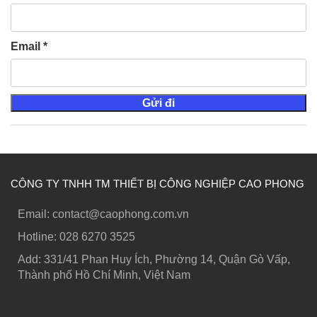
Email
*
CÔNG TY TNHH TM THIẾT BỊ CÔNG NGHIỆP CAO PHONG
Email: contact@caophong.com.vn
Hotline: ‭028 6270 3525
Add: 331/41 Phan Huy Ích, Phường 14, Quận Gò Vấp,
Thành phố Hồ Chí Minh, Việt Nam