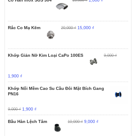
15,000
₫
gốc
hiện
là:
tại
15,000 ₫.
là:
1,000 ₫.
Giá
Giá
Rắc Co Mạ Kẽm
15,000
₫
20,000
₫
gốc
hiện
là:
tại
20,000 ₫.
là:
15,000 ₫.
Khớp Giản Nỡ Kim Loại CaPo 100ES
9,000
₫
Giá
Giá
1,900
₫
gốc
hiện
là:
tại
Khớp Nối Mềm Cao Su Cầu Đôi Mặt Bích Gang
9,000 ₫.
là:
PN16
1,900 ₫.
Giá
Giá
1,900
₫
9,000
₫
gốc
hiện
Giá
Giá
là:
tại
Bầu Hàn Lệch Tâm
9,000
₫
10,000
₫
gốc
hiện
9,000 ₫.
là:
là:
tại
1,900 ₫.
10,000 ₫.
là: