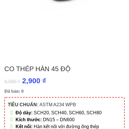
CO THÉP HÀN 45 ĐỘ
Giá
Giá
2,900
₫
9,000
₫
gốc
hiện
Đã bán: 0
là:
tại
TIÊU CHUẨN:
ASTM A234 WPB
9,000 ₫.
là:
Độ dày:
SCH20, SCH40, SCH60, SCH80
2,900 ₫.
Kích thước:
DN15 – DN600
Kết nối:
Hàn kết nối với đường ống thép