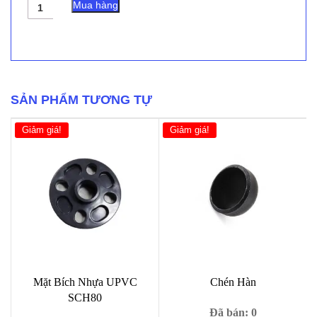
Co
Mua hàng
Thép
Hàn
45
Độ
số
lượng
SẢN PHẨM TƯƠNG TỰ
Giảm giá!
Giảm giá!
Mặt Bích Nhựa UPVC
Chén Hàn
SCH80
Đã bán: 0