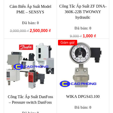
Công Tắc Áp Suất ZF DNA-
Cảm Biến Áp Suất Model
360K-22B TWOWAY
PME – SENSYS
hydraulic
Đã bán: 0
Đã bán: 0
Giá
Giá
2,500,000
₫
3,000,000
₫
Giá
Giá
gốc
hiện
1,000
₫
9,000
₫
gốc
hiện
là:
tại
Giảm giá!
là:
tại
3,000,000 ₫.
là:
9,000 ₫.
là:
2,500,000 ₫.
1,000 ₫.
WIKA DPGS43.100
Công Tắc Áp Suất DanFoss
– Pressure switch DanFoss
Đã bán: 0