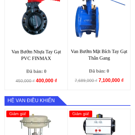
Van Bướm Mặt Bích Tay Gạt
Van Bướm Nhựa Tay Gạt
Thân Gang
PVC FINMAX
Đã bán: 0
Đã bán: 0
Giá
Giá
7,100,000
₫
Giá
Giá
7,689,000
₫
400,000
₫
450,000
₫
gốc
hiện
gốc
hiện
là:
tại
là:
tại
7,689,000 ₫.
là:
450,000 ₫.
là:
HỆ VAN ĐIỀU KHIỂN
7,100
400,000 ₫.
Giảm giá!
Giảm giá!