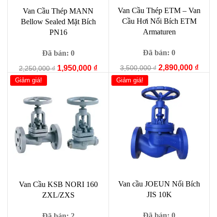
Van Cầu Thép ETM – Van
Van Cầu Thép MANN
Cầu Hơi Nối Bích ETM
Bellow Sealed Mặt Bích
Armaturen
PN16
Đã bán: 0
Đã bán: 0
Giá
Giá
2,890,000
₫
Giá
Giá
3,500,000
₫
1,950,000
₫
2,250,000
₫
gốc
hiện
gốc
hiện
Giảm giá!
Giảm giá!
là:
tại
là:
tại
3,500,000 ₫.
là:
2,250,000 ₫.
là:
2,890
1,950,000 ₫.
Van cầu JOEUN Nối Bích
Van Cầu KSB NORI 160
JIS 10K
ZXL/ZXS
Đã bán: 0
Đã bán: 2