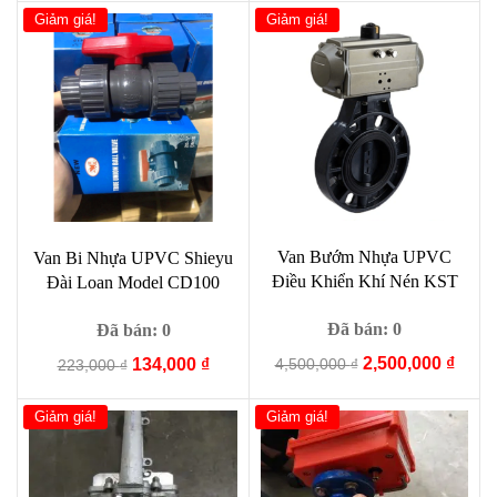
là:
tại
là:
tại
Giảm giá!
Giảm giá!
5,900,000 ₫.
là:
9,000 ₫.
là:
4,900
1,000 ₫.
Van Bướm Nhựa UPVC
Van Bi Nhựa UPVC Shieyu
Điều Khiển Khí Nén KST
Đài Loan Model CD100
Đã bán: 0
Đã bán: 0
Giá
Giá
2,500,000
₫
Giá
Giá
4,500,000
₫
134,000
₫
223,000
₫
gốc
hiện
gốc
hiện
là:
tại
là:
tại
Giảm giá!
Giảm giá!
4,500,000 ₫.
là:
223,000 ₫.
là:
2,500
134,000 ₫.