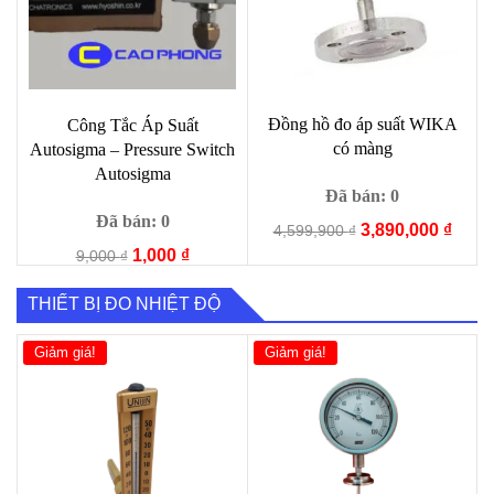
Đồng hồ đo áp suất WIKA
Công Tắc Áp Suất
có màng
Autosigma – Pressure Switch
Autosigma
Đã bán: 0
Đã bán: 0
Giá
Giá
3,890,000
₫
4,599,900
₫
gốc
hiện
Giá
Giá
1,000
₫
9,000
₫
là:
tại
gốc
hiện
4,599,900 ₫.
là:
là:
tại
THIẾT BỊ ĐO NHIỆT ĐỘ
3,890
9,000 ₫.
là:
1,000 ₫.
Giảm giá!
Giảm giá!