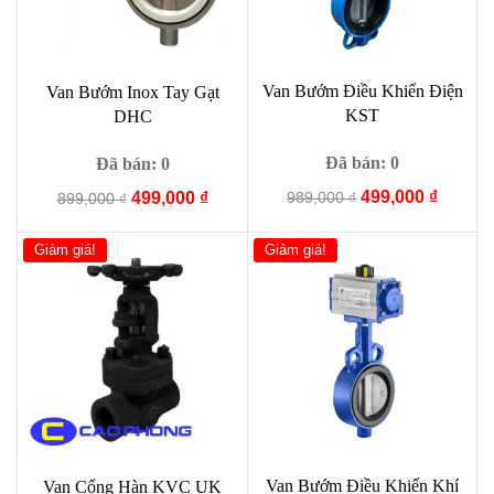
Van Bướm Điều Khiển Điện
Van Bướm Inox Tay Gạt
KST
DHC
Đã bán: 0
Đã bán: 0
Giá
Giá
499,000
₫
Giá
Giá
989,000
₫
499,000
₫
899,000
₫
gốc
hiện
gốc
hiện
là:
tại
là:
tại
Giảm giá!
Giảm giá!
989,000 ₫.
là:
899,000 ₫.
là:
499,000
499,000 ₫.
Van Bướm Điều Khiển Khí
Van Cổng Hàn KVC UK