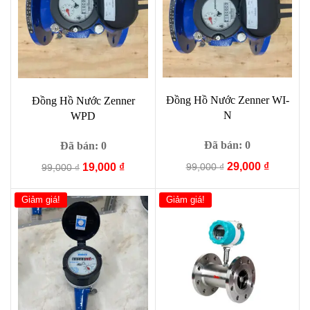
Đồng Hồ Nước Zenner WI-
Đồng Hồ Nước Zenner
N
WPD
Đã bán: 0
Đã bán: 0
Giá
Giá
29,000
₫
Giá
Giá
99,000
₫
19,000
₫
99,000
₫
gốc
hiện
gốc
hiện
là:
tại
là:
tại
Giảm giá!
Giảm giá!
99,000 ₫.
là:
99,000 ₫.
là:
29,000 ₫
19,000 ₫.