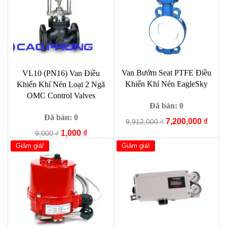
Van Bướm Seat PTFE Điều
VL10 (PN16) Van Điều
Khiển Khí Nén EagleSky
Khiển Khí Nén Loại 2 Ngã
OMC Control Valves
Đã bán: 0
Đã bán: 0
Giá
Giá
7,200,000
₫
9,912,000
₫
gốc
hiện
Giá
Giá
1,000
₫
9,000
₫
là:
tại
gốc
hiện
Giảm giá!
Giảm giá!
9,912,000 ₫.
là:
là:
tại
7,200
9,000 ₫.
là:
1,000 ₫.