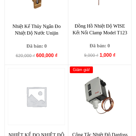
Đồng Hồ Nhiệt Độ WISE
Nhiệt Kế Thủy Ngân Đo
Kết Nối Clamp Model T123
Nhiệt Độ Nước Unijin
Đã bán: 0
Đã bán: 0
Giá
Giá
1,000
₫
Giá
Giá
9,000
₫
600,000
₫
620,000
₫
gốc
hiện
gốc
hiện
là:
tại
là:
tại
Giảm giá!
9,000 ₫.
là:
620,000 ₫.
là:
1,000 ₫.
600,000 ₫.
Công Tắc Nhiệt Độ Danfoss
NHIỆT KẾ ĐO NHIỆT ĐỘ