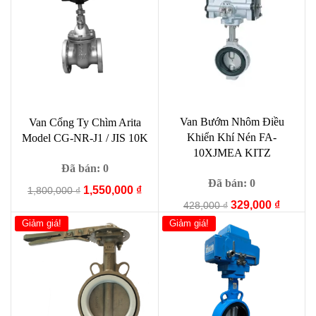
Van Bướm Nhôm Điều
Van Cổng Ty Chìm Arita
Khiển Khí Nén FA-
Model CG-NR-J1 / JIS 10K
10XJMEA KITZ
Đã bán: 0
Đã bán: 0
Giá
Giá
1,550,000
₫
1,800,000
₫
Giá
Giá
gốc
hiện
329,000
₫
428,000
₫
gốc
hiện
là:
tại
Giảm giá!
Giảm giá!
là:
tại
1,800,000 ₫.
là:
428,000 ₫.
là:
1,550,000 ₫.
329,000