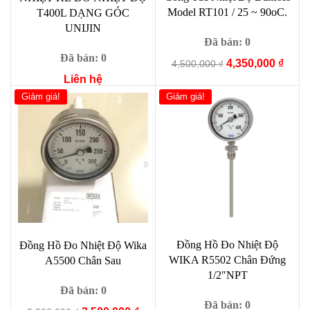
Model RT101 / 25 ~ 90oC.
T400L DẠNG GÓC
UNIJIN
Đã bán: 0
Đã bán: 0
Giá
Giá
4,350,000
₫
4,500,000
₫
gốc
hiện
Liên hệ
là:
tại
Giảm giá!
Giảm giá!
4,500,000 ₫.
là:
4,350
Đồng Hồ Đo Nhiệt Độ
Đồng Hồ Đo Nhiệt Độ Wika
WIKA R5502 Chân Đứng
A5500 Chân Sau
1/2″NPT
Đã bán: 0
Đã bán: 0