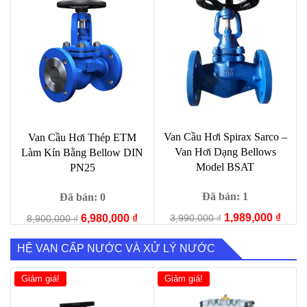
1,000 ₫.
Van Cầu Hơi Spirax Sarco –
Van Cầu Hơi Thép ETM
Van Hơi Dạng Bellows
Làm Kín Bằng Bellow DIN
Model BSAT
PN25
Đã bán: 1
Đã bán: 0
Giá
Giá
1,989,000
₫
Giá
Giá
3,990,000
₫
6,980,000
₫
8,900,000
₫
gốc
hiện
gốc
hiện
là:
tại
là:
tại
HỆ VAN CẤP NƯỚC VÀ XỬ LÝ NƯỚC
3,990,000 ₫.
là:
8,900,000 ₫.
là:
1,989
6,980,000 ₫.
Giảm giá!
Giảm giá!