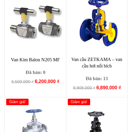
Van cầu ZETKAMA – van
Van Kim Balon N205 MF
cầu hơi nối bích
Đã bán: 0
Đã bán: 13
Giá
Giá
6,200,000
₫
6,500,000
₫
Giá
Giá
gốc
hiện
6,890,000
₫
8,909,000
₫
gốc
hiện
là:
tại
là:
tại
6,500,000 ₫.
là:
Giảm giá!
Giảm giá!
8,909,000 ₫.
là:
6,200,000 ₫.
6,890