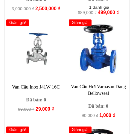
1
đánh giá
Giá
Giá
2,500,000
₫
3,000,000
₫
Giá
Giá
499,000
₫
689,000
₫
gốc
hiện
gốc
hiện
là:
tại
Giảm giá!
Giảm giá!
là:
tại
3,000,000 ₫.
là:
689,000 ₫.
là:
2,500,000 ₫.
499,000
Van Cầu Hơi Varnasan Dạng
Van Cầu Inox J41W 16C
Bellowseal
Đã bán: 0
Đã bán: 0
Giá
Giá
29,000
₫
99,000
₫
Giá
Giá
gốc
hiện
1,000
₫
90,000
₫
gốc
hiện
là:
tại
là:
tại
99,000 ₫.
là:
Giảm giá!
Giảm giá!
90,000 ₫.
là:
29,000 ₫.