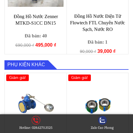
Đồng Hồ Nước Điện Tử
Đồng Hồ Nước Zenner
Flowtech FTL Chuyên Nước
MTKD-S1CC DN15
Sạch, Nước RO
Đã bán: 40
Đã bán: 1
Giá
Giá
495,000
₫
690,000
₫
Giá
Giá
gốc
hiện
39,000
₫
90,000
₫
gốc
hiện
là:
tại
là:
tại
690,000 ₫.
là:
PHỤ KIỆN KHÁC
90,000 ₫.
là:
495,000 ₫.
39,000 ₫
Giảm giá!
Giảm giá!
Hotline: 028.6270.3525
Zalo Cao Phong