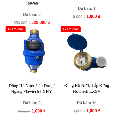
Taiwan
Đã bán: 1
Đã bán: 0
Giá
Giá
1,000
₫
9,000
₫
gốc
hiện
Giá
Giá
528,000
₫
550,000
₫
là:
tại
gốc
hiện
Giảm giá!
Giảm giá!
9,000 ₫.
là:
là:
tại
1,000 ₫.
550,000 ₫.
là:
528,000 ₫.
Đồng Hồ Nước Lắp Đứng
Đồng Hồ Nước Lắp Đứng/
Flowtech LXSV
Ngang Flowtech LXHY
Đã bán: 16
Đã bán: 0
Giá
Giá
1,000
₫
Giá
Giá
3,000
₫
1,000
₫
3,000
₫
gốc
hiện
gốc
hiện