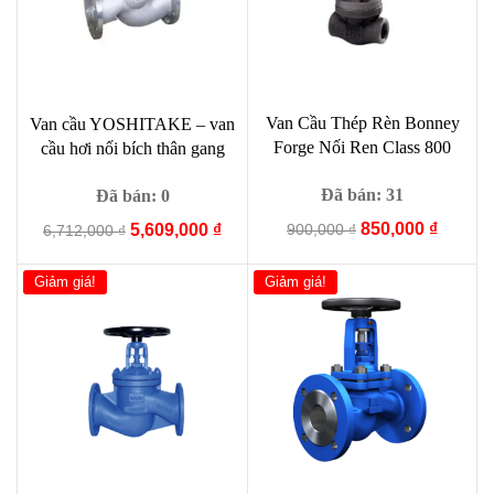
Van Cầu Thép Rèn Bonney
Van cầu YOSHITAKE – van
Forge Nối Ren Class 800
cầu hơi nối bích thân gang
Đã bán: 31
Đã bán: 0
Giá
Giá
850,000
₫
Giá
Giá
900,000
₫
5,609,000
₫
6,712,000
₫
gốc
hiện
gốc
hiện
là:
tại
là:
tại
Giảm giá!
Giảm giá!
900,000 ₫.
là:
6,712,000 ₫.
là:
850,000
5,609,000 ₫.