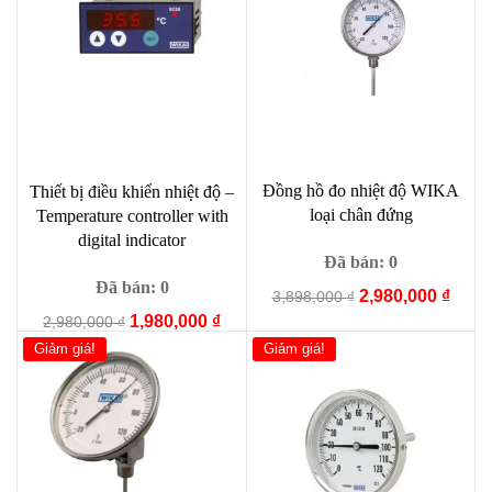
1,000 ₫.
19,000 ₫.
Đồng hồ đo nhiệt độ WIKA
Thiết bị điều khiển nhiệt độ –
loại chân đứng
Temperature controller with
digital indicator
Đã bán: 0
Đã bán: 0
Giá
Giá
2,980,000
₫
3,898,000
₫
gốc
hiện
Giá
Giá
1,980,000
₫
2,980,000
₫
là:
tại
gốc
hiện
Giảm giá!
Giảm giá!
3,898,000 ₫.
là:
là:
tại
2,980
2,980,000 ₫.
là:
1,980,000 ₫.