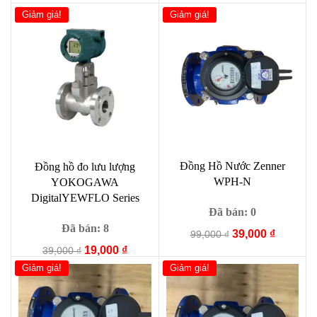
là:
tại
là:
tại
Giảm giá!
Giảm giá!
3,000 ₫.
là:
3,000 ₫.
là:
1,000 ₫.
1,000 ₫.
Đồng Hồ Nước Zenner
Đồng hồ đo lưu lượng
WPH-N
YOKOGAWA
DigitalYEWFLO Series
Đã bán: 0
Đã bán: 8
Giá
Giá
39,000
₫
99,000
₫
gốc
hiện
Giá
Giá
19,000
₫
39,000
₫
là:
tại
gốc
hiện
Giảm giá!
Giảm giá!
99,000 ₫.
là:
là:
tại
39,000 ₫
39,000 ₫.
là:
19,000 ₫.