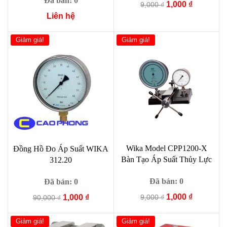
Đã bán: 0
Giá
Giá
1,000
₫
9,000
₫
gốc
hiện
Liên hệ
là:
tại
9,000 ₫.
là:
Giảm giá!
Giảm giá!
1,000 ₫.
Wika Model CPP1200-X
Đồng Hồ Đo Áp Suất WIKA
Bàn Tạo Áp Suất Thủy Lực
312.20
Đã bán: 0
Đã bán: 0
Giá
Giá
1,000
₫
Giá
Giá
9,000
₫
1,000
₫
90,000
₫
gốc
hiện
gốc
hiện
là:
tại
là:
tại
Giảm giá!
Giảm giá!