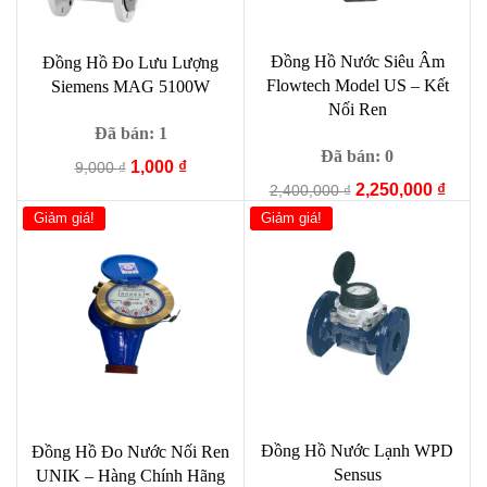
Đồng Hồ Nước Siêu Âm
Đồng Hồ Đo Lưu Lượng
Flowtech Model US – Kết
Siemens MAG 5100W
Nối Ren
Đã bán: 1
Đã bán: 0
Giá
Giá
1,000
₫
9,000
₫
Giá
Giá
gốc
hiện
2,250,000
₫
2,400,000
₫
gốc
hiện
là:
tại
Giảm giá!
Giảm giá!
là:
tại
9,000 ₫.
là:
2,400,000 ₫.
là:
1,000 ₫.
2,250
Đồng Hồ Nước Lạnh WPD
Đồng Hồ Đo Nước Nối Ren
Sensus
UNIK – Hàng Chính Hãng