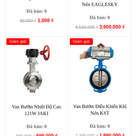
Nén EAGLESKY
Đã bán: 0
Đã bán: 0
Giá
Giá
1,000
₫
90,000
₫
Giá
Giá
gốc
hiện
3,900,000
₫
4,520,000
₫
gốc
hiện
là:
tại
là:
tại
90,000 ₫.
là:
Giảm giá!
Giảm giá!
4,520,000 ₫.
là:
1,000 ₫.
3,900
Van Bướm Điều Khiển Khí
Van Bướm Nhiệt Độ Cao
Nén KST
121W JAKI
Đã bán: 0
Đã bán: 0
Giá
Giá
1,890,000
₫
Giá
Giá
2,300,000
₫
699,000
₫
989,000
₫