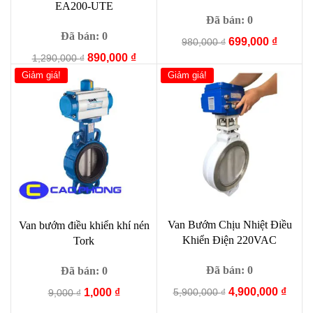
EA200-UTE
Đã bán: 0
Đã bán: 0
Giá
Giá
699,000
₫
980,000
₫
gốc
hiện
Giá
Giá
890,000
₫
1,290,000
₫
là:
tại
gốc
hiện
Giảm giá!
Giảm giá!
980,000 ₫.
là:
là:
tại
699,000
1,290,000 ₫.
là:
890,000 ₫.
Van Bướm Chịu Nhiệt Điều
Van bướm điều khiển khí nén
Khiển Điện 220VAC
Tork
Đã bán: 0
Đã bán: 0
Giá
Giá
4,900,000
₫
Giá
Giá
5,900,000
₫
1,000
₫
9,000
₫
gốc
hiện
gốc
hiện