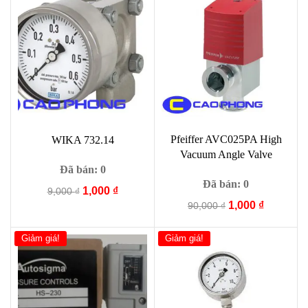
9,000 ₫.
là:
90,000 ₫.
là:
1,000 ₫.
1,000 ₫.
Pfeiffer AVC025PA High
WIKA 732.14
Vacuum Angle Valve
Đã bán: 0
Đã bán: 0
Giá
Giá
1,000
₫
9,000
₫
Giá
Giá
gốc
hiện
1,000
₫
90,000
₫
gốc
hiện
là:
tại
là:
tại
9,000 ₫.
là:
Giảm giá!
Giảm giá!
90,000 ₫.
là:
1,000 ₫.
1,000 ₫.