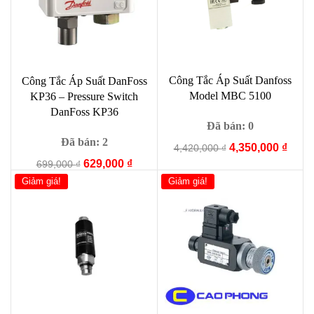
Công Tắc Áp Suất Danfoss
Công Tắc Áp Suất DanFoss
Model MBC 5100
KP36 – Pressure Switch
DanFoss KP36
Đã bán: 0
Đã bán: 2
Giá
Giá
4,350,000
₫
4,420,000
₫
gốc
hiện
Giá
Giá
629,000
₫
699,000
₫
là:
tại
gốc
hiện
Giảm giá!
Giảm giá!
4,420,000 ₫.
là:
là:
tại
4,350
699,000 ₫.
là:
629,000 ₫.