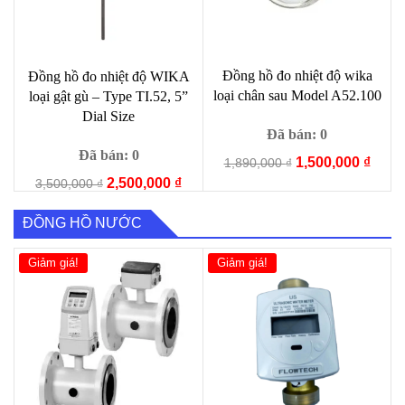
Đồng hồ đo nhiệt độ wika
Đồng hồ đo nhiệt độ WIKA
loại chân sau Model A52.100
loại gật gù – Type TI.52, 5”
Dial Size
Đã bán: 0
Đã bán: 0
Giá
Giá
1,500,000
₫
1,890,000
₫
gốc
hiện
Giá
Giá
2,500,000
₫
3,500,000
₫
là:
tại
gốc
hiện
1,890,000 ₫.
là:
là:
tại
ĐỒNG HỒ NƯỚC
1,500
3,500,000 ₫.
là:
2,500,000 ₫.
Giảm giá!
Giảm giá!