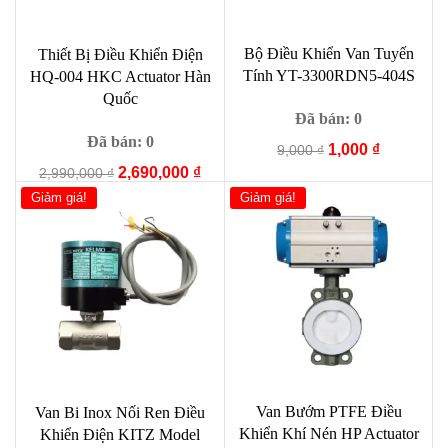
Bộ Điều Khiển Van Tuyến
Thiết Bị Điều Khiển Điện
Tính YT-3300RDN5-404S
HQ-004 HKC Actuator Hàn
Quốc
Đã bán: 0
Đã bán: 0
Giá
Giá
1,000
₫
9,000
₫
gốc
hiện
Giá
Giá
2,690,000
₫
2,990,000
₫
là:
tại
gốc
hiện
Giảm giá!
Giảm giá!
9,000 ₫.
là:
là:
tại
1,000 ₫.
2,990,000 ₫.
là:
2,690,000 ₫.
Van Bướm PTFE Điều
Van Bi Inox Nối Ren Điều
Khiển Khí Nén HP Actuator
Khiển Điện KITZ Model