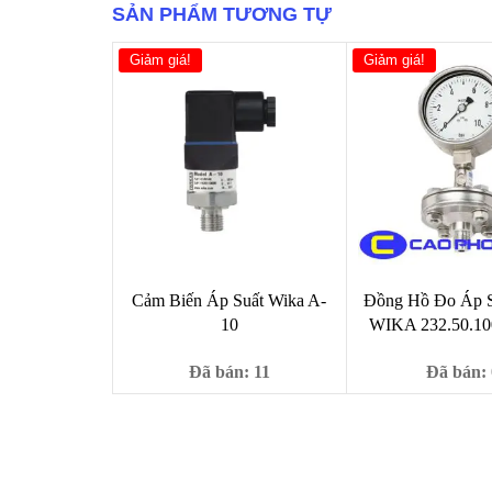
SẢN PHẨM TƯƠNG TỰ
thân
inox
số
Giảm giá!
Giảm giá!
lượng
Cảm Biến Áp Suất Wika A-
Đồng Hồ Đo Áp 
10
WIKA 232.50.10
Đã bán: 11
Đã bán: 
Giá
Giá
Giá
4,000,000
₫
6,9
4,500,000
₫
8,999
₫
gốc
hiện
gố
là:
tại
là:
4,500,000 ₫.
là:
8,9