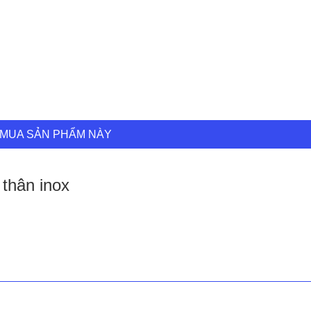
thân
inox
số
lượng
MUA SẢN PHẨM NÀY
thân inox