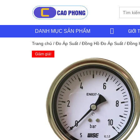
GIỚI 
DANH MỤC SẢN PHẨM
Trang chủ
/
Đo Áp Suất
/
Đồng Hồ Đo Áp Suất
/ Đồng h
Giảm giá!