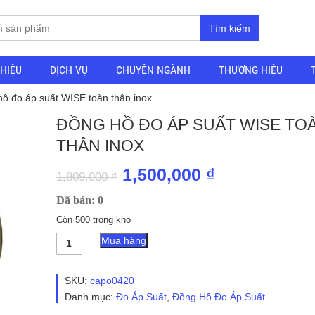
Tìm kiếm
THIỆU
DỊCH VỤ
CHUYÊN NGÀNH
THƯƠNG HIỆU
ồ đo áp suất WISE toàn thân inox
ĐỒNG HỒ ĐO ÁP SUẤT WISE TO
THÂN INOX
Giá
Giá
1,500,000
₫
1,809,000
₫
gốc
hiện
Đã bán: 0
là:
tại
Còn 500 trong kho
1,809,000 ₫.
là:
Đồng
Mua hàng
hồ
1,500,000 ₫.
đo
áp
SKU:
capo0420
suất
Danh mục:
Đo Áp Suất
,
Đồng Hồ Đo Áp Suất
WISE
toàn