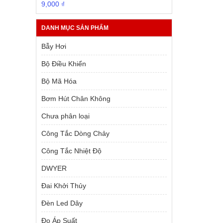
1,000 ₫.
Giá
Giá
9,000
₫
gốc
hiện
là:
tại
DANH MỤC SẢN PHẨM
10,000 ₫.
là:
9,000 ₫.
Bẫy Hơi
Bộ Điều Khiển
Bộ Mã Hóa
Bơm Hút Chân Không
Chưa phân loại
Công Tắc Dòng Chảy
Công Tắc Nhiệt Độ
DWYER
Đai Khởi Thủy
Đèn Led Dây
Đo Áp Suất