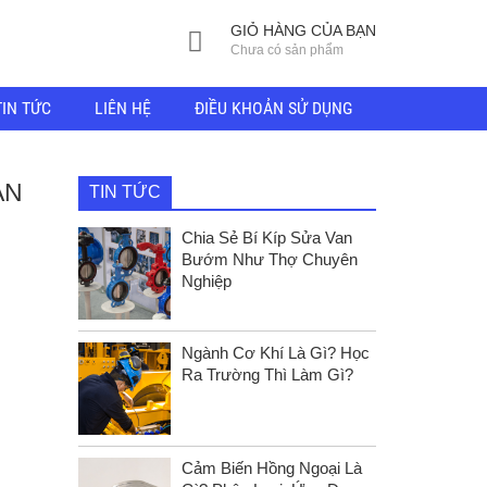
GIỎ HÀNG CỦA BẠN
Chưa có sản phẩm
TIN TỨC
LIÊN HỆ
ĐIỀU KHOẢN SỬ DỤNG
ÀN
TIN TỨC
Chia Sẻ Bí Kíp Sửa Van
Bướm Như Thợ Chuyên
Nghiệp
Ngành Cơ Khí Là Gì? Học
Ra Trường Thì Làm Gì?
Cảm Biến Hồng Ngoại Là