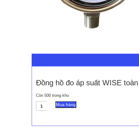
Đồng hồ đo áp suất WISE toàn 
Còn 500 trong kho
Đồng
Mua hàng
hồ
đo
áp
suất
WISE
toàn