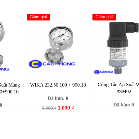
Giảm giá!
Giảm giá!
Công Tắc Áp Suất
Suất Màng
WIKA 232.50.100 + 990.18
PSM02
0+990.10
Đã bán: 0
Đã bán: 0
0
Giá
Giá
1,000
₫
9,000
₫
Giá
gốc
hiện
1,000
Giá
90,000
₫
00
₫
gốc
là:
tại
c
hiện
là:
9,000 ₫.
là:
tại
90,000
1,000 ₫.
99 ₫.
là: