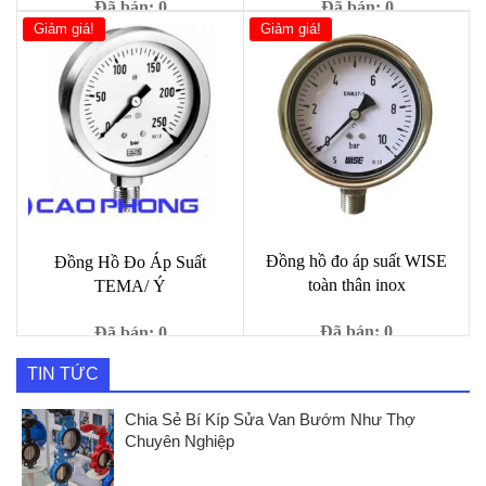
Đã bán: 0
Đã bán: 0
Giảm giá!
Giảm giá!
Giá
Giá
Giá
Giá
1,000
₫
6,900
₫
90,000
₫
8,999
₫
gốc
hiện
gốc
hiện
là:
tại
là:
tại
90,000 ₫.
là:
8,999 ₫.
là:
1,000 ₫.
6,900 ₫.
Đồng hồ đo áp suất WISE
Đồng Hồ Đo Áp Suất
toàn thân inox
TEMA/ Ý
Đã bán: 0
Đã bán: 0
Giá
Giá
1,500,000
₫
Giá
Giá
1,809,000
₫
1,000
₫
9,000
₫
TIN TỨC
gốc
hiện
gốc
hiện
là:
tại
là:
tại
Chia Sẻ Bí Kíp Sửa Van Bướm Như Thợ
1,809,000 ₫.
là:
9,000 ₫.
là:
Chuyên Nghiệp
1,500
1,000 ₫.