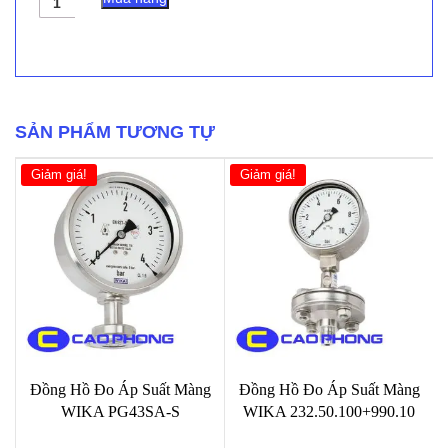
Tắc
Áp
Suất
EuroSwitch
2400122
số
lượng
SẢN PHẨM TƯƠNG TỰ
Giảm giá!
Giảm giá!
Đồng Hồ Đo Áp Suất Màng
Đồng Hồ Đo Áp Suất Màng
WIKA PG43SA-S
WIKA 232.50.100+990.10