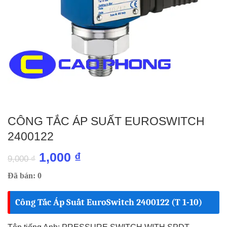
CÔNG TẮC ÁP SUẤT EUROSWITCH
2400122
Giá
Giá
1,000
₫
9,000
₫
gốc
hiện
Đã bán: 0
là:
tại
Công Tắc Áp Suất EuroSwitch 2400122 (T 1-10)
9,000 ₫.
là:
1,000 ₫.