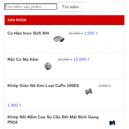
Tìm kiếm
SẢN PHẨM
Giá
Giá
Co Hàn Inox SUS 304
1,000
₫
15,000
₫
gốc
hiện
là:
tại
15,000 ₫.
là:
1,000 ₫.
Giá
Giá
Rắc Co Mạ Kẽm
15,000
₫
20,000
₫
gốc
hiện
là:
tại
20,000 ₫.
là:
15,000 ₫.
Khớp Giản Nỡ Kim Loại CaPo 100ES
9,000
₫
Giá
Giá
1,900
₫
gốc
hiện
là:
tại
Khớp Nối Mềm Cao Su Cầu Đôi Mặt Bích Gang
9,000 ₫.
là:
PN16
1,900 ₫.