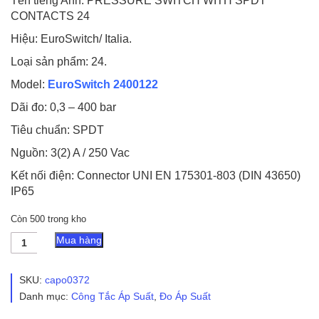
Tên tiếng Anh: PRESSURE SWITCH WITH SPDT
CONTACTS 24
Hiệu: EuroSwitch/ Italia.
Loại sản phẩm: 24.
Model:
EuroSwitch 2400122
Dãi đo: 0,3 – 400 bar
Tiêu chuẩn: SPDT
Nguồn: 3(2) A / 250 Vac
Kết nối điện: Connector UNI EN 175301-803 (DIN 43650)
IP65
Còn 500 trong kho
Công
Mua hàng
Tắc
Áp
Suất
SKU:
capo0372
EuroSwitch
Danh mục:
Công Tắc Áp Suất
,
Đo Áp Suất
2400122
số