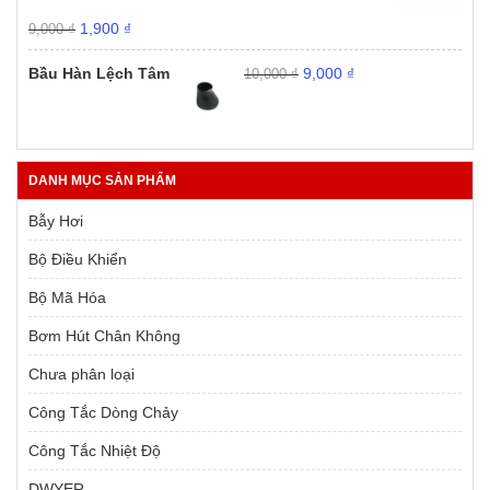
Giá
Giá
1,900
₫
9,000
₫
gốc
hiện
Giá
Giá
là:
tại
Bầu Hàn Lệch Tâm
9,000
₫
10,000
₫
gốc
hiện
9,000 ₫.
là:
là:
tại
1,900 ₫.
10,000 ₫.
là:
9,000 ₫.
DANH MỤC SẢN PHẨM
Bẫy Hơi
Bộ Điều Khiển
Bộ Mã Hóa
Bơm Hút Chân Không
Chưa phân loại
Công Tắc Dòng Chảy
Công Tắc Nhiệt Độ
DWYER