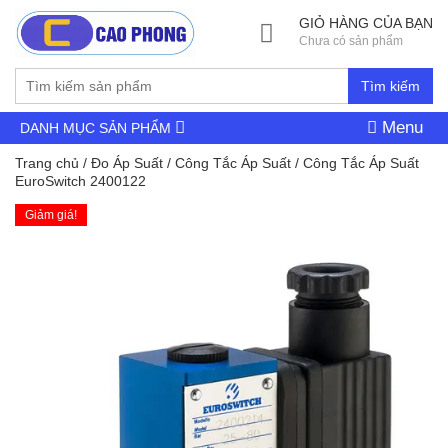
GIỎ HÀNG CỦA BẠN
Chưa có sản phẩm
Tìm kiếm
Menu
DANH MỤC SẢN PHẨM
Trang chủ
/
Đo Áp Suất
/
Công Tắc Áp Suất
/ Công Tắc Áp Suất
EuroSwitch 2400122
Giảm giá!