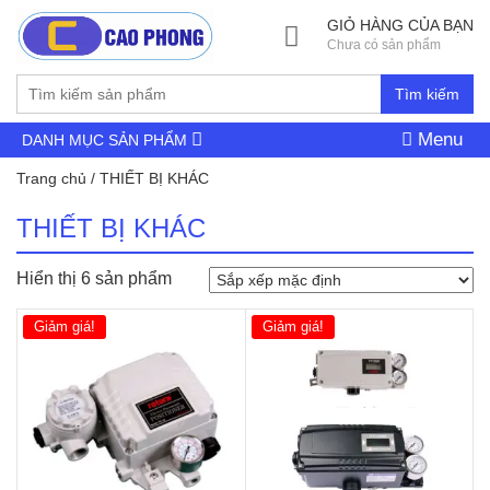
GIỎ HÀNG CỦA BẠN
Chưa có sản phẩm
Tìm kiếm
Menu
DANH MỤC SẢN PHẨM
Trang chủ
/ THIẾT BỊ KHÁC
THIẾT BỊ KHÁC
Hiển thị 6 sản phẩm
Giảm giá!
Giảm giá!