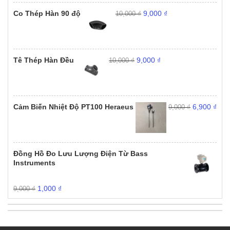
Giá
Giá
Co Thép Hàn 90 độ
9,000
₫
10,000
₫
gốc
hiện
là:
tại
10,000 ₫.
là:
9,000 ₫.
Giá
Giá
Tê Thép Hàn Đều
9,000
₫
10,000
₫
gốc
hiện
là:
tại
10,000 ₫.
là:
9,000 ₫.
Giá
Giá
Cảm Biến Nhiệt Độ PT100 Heraeus
6,900
₫
9,000
₫
gốc
hiện
là:
tại
9,000 ₫.
là:
6,90
Đồng Hồ Đo Lưu Lượng Điện Từ Bass
Instruments
Giá
Giá
1,000
₫
9,000
₫
gốc
hiện
là:
tại
9,000 ₫.
là:
1,000 ₫.