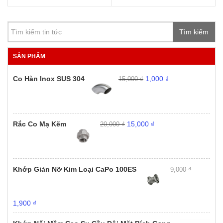
gốc
hiện
gốc
hiện
là:
tại
là:
tại
9,000 ₫.
là:
4,500,000 ₫.
là:
1,000 ₫.
Tìm kiếm
3,600,000 ₫.
SẢN PHẨM
Giá
Giá
Co Hàn Inox SUS 304
1,000
₫
15,000
₫
gốc
hiện
là:
tại
15,000 ₫.
là:
1,000 ₫.
Giá
Giá
Rắc Co Mạ Kẽm
15,000
₫
20,000
₫
gốc
hiện
là:
tại
20,000 ₫.
là:
15,000 ₫.
Khớp Giản Nỡ Kim Loại CaPo 100ES
9,000
₫
Giá
Giá
1,900
₫
gốc
hiện
là:
tại