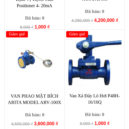
Positioner 4- 20mA
Đã bán: 0
Đã bán: 0
Giá
Giá
4,200,000
₫
4,280,000
₫
gốc
hiện
Giá
Giá
1,000
₫
9,000
₫
là:
tại
gốc
hiện
Giảm giá!
Giảm giá!
4,280,000 ₫.
là:
là:
tại
4,200
9,000 ₫.
là:
1,000 ₫.
Van Xả Đáy Lò Hơi P48H-
VAN PHAO MẶT BÍCH
16/16Q
ARITA MODEL ARV-100X
Đã bán: 0
Đã bán: 0
Giá
Giá
1,000
₫
Giá
Giá
9,000
₫
3,600,000
₫
4,500,000
₫