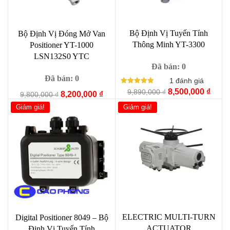
Bộ Định Vị Tuyến Tính
Bộ Định Vị Đóng Mở Van
Thông Minh YT-3300
Positioner YT-1000
LSN132S0 YTC
Đã bán: 0
Đã bán: 0
1
đánh giá
Được xếp
Giá
Giá
8,500,000
₫
9,890,000
₫
Giá
Giá
8,200,000
₫
9,800,000
₫
hạng
gốc
hiện
5.00
gốc
hiện
Giảm giá!
Giảm giá!
5 sao
là:
tại
là:
tại
9,890,000 ₫.
là:
9,800,000 ₫.
là:
8,500
8,200,000 ₫.
ELECTRIC MULTI-TURN
Digital Positioner 8049 – Bộ
ACTUATOR
Định Vị Tuyến Tính