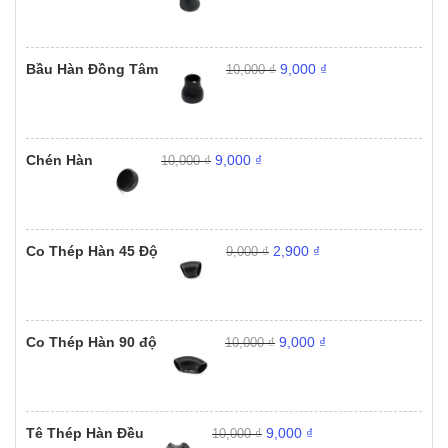
là:
tại
1,900 ₫.
10,000 ₫.
là:
9,000 ₫.
Giá
Giá
Bầu Hàn Đồng Tâm
9,000
₫
10,000
₫
gốc
hiện
là:
tại
10,000 ₫.
là:
9,000 ₫.
Giá
Giá
Chén Hàn
9,000
₫
10,000
₫
gốc
hiện
là:
tại
10,000 ₫.
là:
9,000 ₫.
Giá
Giá
Co Thép Hàn 45 Độ
2,900
₫
9,000
₫
gốc
hiện
là:
tại
9,000 ₫.
là:
2,900 ₫.
Giá
Giá
Co Thép Hàn 90 độ
9,000
₫
10,000
₫
gốc
hiện
là:
tại
10,000 ₫.
là:
9,000 ₫.
Giá
Giá
Tê Thép Hàn Đều
9,000
₫
10,000
₫
gốc
hiện