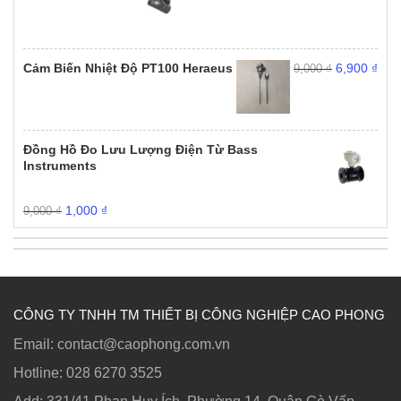
là:
tại
10,000 ₫.
là:
9,000 ₫.
Giá
Giá
Cảm Biến Nhiệt Độ PT100 Heraeus
6,900
₫
9,000
₫
gốc
hiện
là:
tại
9,000 ₫.
là:
6,90
Đồng Hồ Đo Lưu Lượng Điện Từ Bass
Instruments
Giá
Giá
1,000
₫
9,000
₫
gốc
hiện
là:
tại
9,000 ₫.
là:
1,000 ₫.
CÔNG TY TNHH TM THIẾT BỊ CÔNG NGHIỆP CAO PHONG
Email: contact@caophong.com.vn
Hotline: ‭028 6270 3525