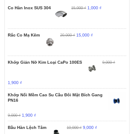
Giá
Giá
Co Hàn Inox SUS 304
1,000
₫
15,000
₫
gốc
hiện
là:
tại
15,000 ₫.
là:
1,000 ₫.
Giá
Giá
Rắc Co Mạ Kẽm
15,000
₫
20,000
₫
gốc
hiện
là:
tại
20,000 ₫.
là:
15,000 ₫.
Khớp Giản Nỡ Kim Loại CaPo 100ES
9,000
₫
Giá
Giá
1,900
₫
gốc
hiện
là:
tại
Khớp Nối Mềm Cao Su Cầu Đôi Mặt Bích Gang
9,000 ₫.
là:
PN16
1,900 ₫.
Giá
Giá
1,900
₫
9,000
₫
gốc
hiện
Giá
Giá
là:
tại
Bầu Hàn Lệch Tâm
9,000
₫
10,000
₫
gốc
hiện
9,000 ₫.
là: