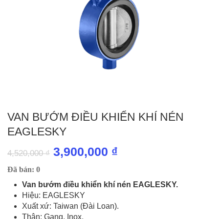
VAN BƯỚM ĐIỀU KHIỂN KHÍ NÉN
EAGLESKY
Giá
Giá
3,900,000
₫
4,520,000
₫
gốc
hiện
Đã bán: 0
là:
tại
Van bướm điều khiển khí nén EAGLESKY.
Hiệu: EAGLESKY
4,520,000 ₫.
là:
Xuất xứ: Taiwan (Đài Loan).
3,900,000 ₫.
Thân: Gang, Inox.