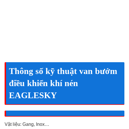
Thông số kỹ thuật van bướm
điều khiển khí nén
EAGLESKY
Vật liệu: Gang, Inox…