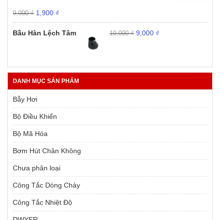
Giá
Giá
1,900
₫
9,000
₫
gốc
hiện
Giá
Giá
là:
tại
Bầu Hàn Lệch Tâm
9,000
₫
10,000
₫
gốc
hiện
9,000 ₫.
là:
là:
tại
1,900 ₫.
10,000 ₫.
là:
9,000 ₫.
DANH MỤC SẢN PHẨM
Bẫy Hơi
Bộ Điều Khiển
Bộ Mã Hóa
Bơm Hút Chân Không
Chưa phân loại
Công Tắc Dòng Chảy
Công Tắc Nhiệt Độ
DWYER