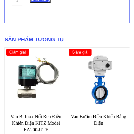
Bướm
Điều
Khiển
Khí
Nén
EAGLESKY
số
SẢN PHẨM TƯƠNG TỰ
lượng
Giảm giá!
Giảm giá!
Van Bi Inox Nối Ren Điều
Van Bướm Điều Khiển Bằng
Khiển Điện KITZ Model
Điện
EA200-UTE