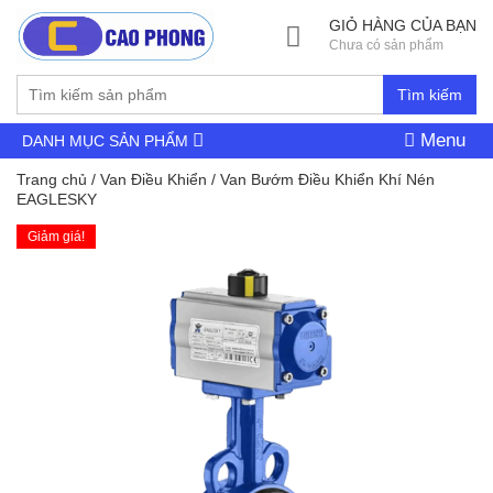
GIỎ HÀNG CỦA BẠN
Chưa có sản phẩm
Tìm kiếm
Menu
DANH MỤC SẢN PHẨM
Trang chủ
/
Van Điều Khiển
/ Van Bướm Điều Khiển Khí Nén
EAGLESKY
Giảm giá!