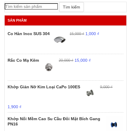
Tìm kiếm
SẢN PHẨM
Giá
Giá
Co Hàn Inox SUS 304
1,000
₫
15,000
₫
gốc
hiện
là:
tại
15,000 ₫.
là:
1,000 ₫.
Giá
Giá
Rắc Co Mạ Kẽm
15,000
₫
20,000
₫
gốc
hiện
là:
tại
20,000 ₫.
là:
15,000 ₫.
Khớp Giản Nỡ Kim Loại CaPo 100ES
9,000
₫
Giá
Giá
1,900
₫
gốc
hiện
là:
tại
Khớp Nối Mềm Cao Su Cầu Đôi Mặt Bích Gang
9,000 ₫.
là:
PN16
1,900 ₫.