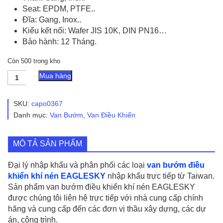
Seat: EPDM, PTFE..
Đĩa: Gang, Inox..
Kiểu kết nối: Wafer JIS 10K, DIN PN16…
Bảo hành: 12 Tháng.
Còn 500 trong kho
Van
Mua hàng
Bướm
Điều
Khiển
SKU:
capo0367
Khí
Danh mục:
Van Bướm
,
Van Điều Khiển
Nén
EAGLESKY
số
MÔ TẢ SẢN PHẨM
lượng
Đại lý nhập khẩu và phân phối các loại
van bướm điều
khiển khí nén EAGLESKY
nhập khẩu trực tiếp từ Taiwan.
Sản phẩm van bướm điều khiển khí nén EAGLESKY
được chúng tôi liên hệ trực tiếp với nhà cung cấp chính
hãng và cung cấp đến các đơn vị thầu xây dựng, các dự
án, công trình.