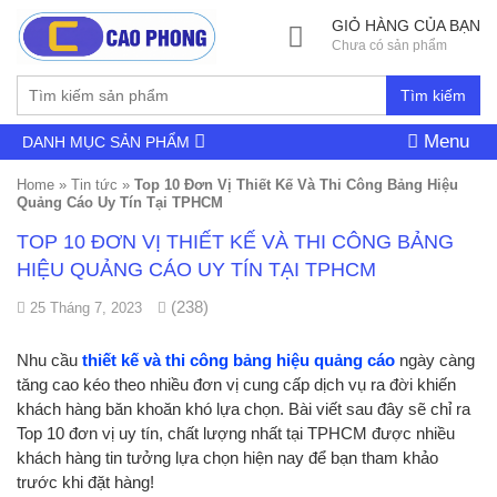
GIỎ HÀNG CỦA BẠN
Chưa có sản phẩm
Tìm kiếm
Menu
DANH MỤC SẢN PHẨM
Home
»
Tin tức
»
Top 10 Đơn Vị Thiết Kế Và Thi Công Bảng Hiệu
Quảng Cáo Uy Tín Tại TPHCM
TOP 10 ĐƠN VỊ THIẾT KẾ VÀ THI CÔNG BẢNG
HIỆU QUẢNG CÁO UY TÍN TẠI TPHCM
(238)
25 Tháng 7, 2023
Nhu cầu
thiết kế và thi công bảng hiệu quảng cáo
ngày càng
tăng cao kéo theo nhiều đơn vị cung cấp dịch vụ ra đời khiến
khách hàng băn khoăn khó lựa chọn. Bài viết sau đây sẽ chỉ ra
Top 10 đơn vị uy tín, chất lượng nhất tại TPHCM được nhiều
khách hàng tin tưởng lựa chọn hiện nay để bạn tham khảo
trước khi đặt hàng!