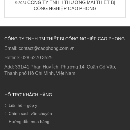
CÔNG TY TNHH THƯƠNG MẠI THIẾT BỊ
© 2024
9,000 ₫.
CÔNG NGHIỆP CAO PHONG
CÔNG TY TNHH TM THIẾT BỊ CÔNG NGHIỆP CAO PHONG
Email: contact@caophong.com.vn
Hotline: ‭028 6270 3525
Add: 331/41 Phan Huy Ích, Phường 14, Quận Gò Vấp,
Thành phố Hồ Chí Minh, Việt Nam
HỖ TRỢ KHÁCH HÀNG
Liên hệ – góp ý
Chính sách vận chuyển
Hướng dẫn mua hàng