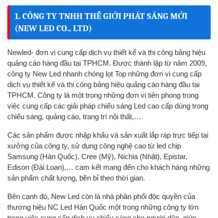
1. CÔNG TY TNHH THẾ GIỚI PHÁT SÁNG MỚI
(NEW LED CO., LTD)
Newled- đơn vị cung cấp dịch vụ thiết kế và thi công bảng hiệu
quảng cáo hàng đầu tại TPHCM.
Được thành lập từ năm 2009,
công ty New Led nhanh chóng lọt Top những đơn vị cung cấp
dịch vụ thiết kế và thi công bảng hiệu quảng cáo hàng đầu tại
TPHCM. Công ty là một trong những đơn vị tiên phong trong
việc cung cấp các giải pháp chiếu sáng Led cao cấp dùng trong
chiếu sáng, quảng cáo, trang trí nội thất,…
Các sản phẩm được nhập khẩu và sản xuất lắp ráp trực tiếp tại
xưởng của công ty, sử dụng công nghệ cao từ led chip
Samsung (Hàn Quốc), Cree (Mỹ), Nichia (Nhật), Epistar,
Edison (Đài Loan),… cam kết mang đến cho khách hàng những
sản phẩm chất lượng, bền bỉ theo thời gian.
Bên cạnh đó, New Led còn là nhà phân phối độc quyền của
thương hiệu NC Led Hàn Quốc một trong những công ty lớn
trong việc cung cấp dịch vụ chiếu sáng cho người dân, giúp