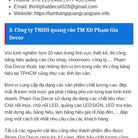
Email:
thinhphatdecor028@gmail.com
Website:
https://lambangquangcaogiare.info
3. Công ty TNHH quảng cáo TM XD Phạm Gia
Decor
Với kinh nghiệm hơn 10 năm trong lĩnh vực thiết kế, thi công
bảng hiệu quảng cáo cho shop, showroom, công ty,… Phạm
Gia Decor thuộc top những đơn vị lớn trong việc thi công bảng
hiệu tại TPHCM cũng như các tỉnh lân cận.
Đơn vị cung cấp đa dạng các sản phẩm chất lượng cao, đẹp
mắt đi kèm một mức giá phải chăng phù với từng loại hình kinh
doanh. Phạm Gia Decor sử dụng đa dạng các chất liệu như:
Chữ nổi Inox, chữ nổi LED, quảng cáo LEDSIGN, LED ma trận,
mặt dựng alu, bảng hiệu, làm bảng hiệu giá rẻ,hộp đèn,… đáp
ứng một cách tốt nhất nhu cầu của các khách hàng.
Tất cả các nguyên vật liệu cũng như thành phẩm đều được
Phạm Gia Decor chọn lọc kỹ càng, đảm bảo chất lượng cũng