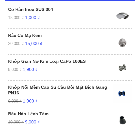
Co Hàn Inox SUS 304
Giá
Giá
1,000
₫
15,000
₫
gốc
hiện
là:
tại
15,000 ₫.
là:
Rắc Co Mạ Kẽm
1,000 ₫.
Giá
Giá
15,000
₫
20,000
₫
gốc
hiện
là:
tại
20,000 ₫.
là:
Khớp Giản Nỡ Kim Loại CaPo 100ES
15,000 ₫.
Giá
Giá
1,900
₫
9,000
₫
gốc
hiện
là:
tại
9,000 ₫.
là:
Khớp Nối Mềm Cao Su Cầu Đôi Mặt Bích Gang
1,900 ₫.
PN16
Giá
Giá
1,900
₫
9,000
₫
gốc
hiện
là:
tại
Bầu Hàn Lệch Tâm
9,000 ₫.
là:
Giá
Giá
9,000
₫
10,000
₫
1,900 ₫.
gốc
hiện
là:
tại
10,000 ₫.
là: