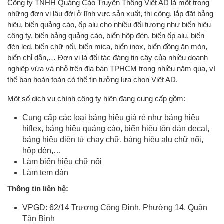
Công ty TNHH Quảng Cáo Truyền Thông Việt AD là một trong
những đơn vị lâu đời ở lĩnh vực sản xuất, thi công, lắp đặt bảng
hiệu, biển quảng cáo, ốp alu cho nhiều đối tượng như biển hiệu
công ty, biển bảng quảng cáo, biển hộp đèn, biển ốp alu, biển
đèn led, biển chữ nổi, biển mica, biển inox, biển đồng ăn mòn,
biển chỉ dẫn,… Đơn vị là đối tác đáng tin cậy của nhiều doanh
nghiệp vừa và nhỏ trên địa bàn TPHCM trong nhiều năm qua, vì
thế bạn hoàn toàn có thể tin tưởng lựa chọn Việt AD.
Một số dịch vụ chính công ty hiện đang cung cấp gồm:
Cung cấp các loại bảng hiệu giá rẻ như bảng hiệu
hiflex, bảng hiệu quảng cáo, biển hiệu tôn dán decal,
bảng hiệu điện tử chạy chữ, bảng hiệu alu chữ nổi,
hộp đèn,…
Làm biển hiệu chữ nổi
Làm tem dán
Thông tin liên hệ:
VPGD: 62/14 Trương Công Định, Phường 14, Quận
Tân Bình