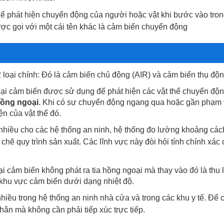
ể phát hiện chuyển động của người hoặc vật khi bước vào tro
ợc gọi với một cái tên khác là cảm biến chuyển động
loại chính: Đó là cảm biến chủ động (AIR) và cảm biến thụ độn
oại cảm biến được sử dụng để phát hiện các vật thể chuyển độ
hồng ngoại
. Khi có sự chuyển động ngang qua hoặc gần phạm 
n của vật thể đó.
hiều cho các hệ thống an ninh, hệ thống đo lường khoảng các
chẽ quy trình sản xuất. Các lĩnh vực này đòi hỏi tính chính xác
ại cảm biến không phát ra tia hồng ngoại mà thay vào đó là thu lạ
g khu vực cảm biến dưới dạng nhiệt độ.
iều trong hệ thống an ninh nhà cửa và trong các khu y tế. Để c
hân mà không cần phải tiếp xúc trực tiếp.