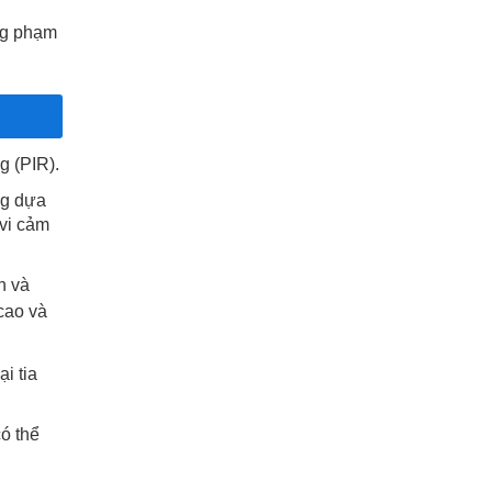
ng phạm
g (PIR).
ng dựa
vi cảm
h và
 cao và
i tia
ó thể