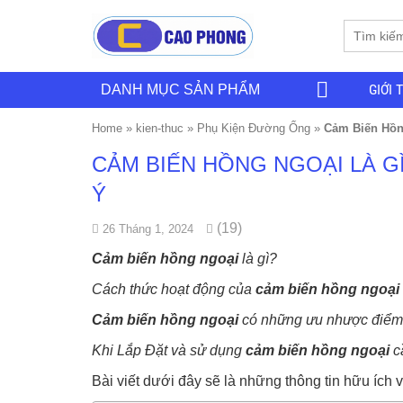
GIỚI 
DANH MỤC SẢN PHẨM
Home
»
kien-thuc
»
Phụ Kiện Đường Ống
»
Cảm Biến Hồn
CẢM BIẾN HỒNG NGOẠI LÀ G
Ý
(19)
26 Tháng 1, 2024
Cảm biến
hồng ngoại
là gì?
Cách thức hoạt động của
cảm biến
hồng ngoại
Cảm biến
hồng ngoại
có những ưu nhược điểm
Khi Lắp Đặt và sử dụng
cảm biến
hồng ngoại
cầ
Bài viết dưới đây sẽ là những thông tin hữu ích 