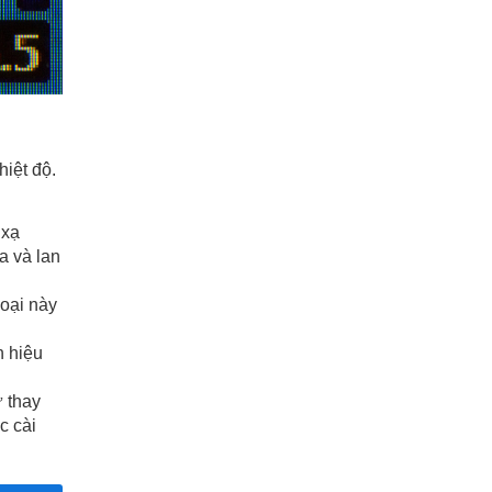
iệt độ.
 xạ
a và lan
oại này
n hiệu
ự thay
c cài