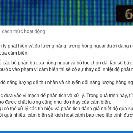
cách thức hoạt động
 lý phát hiện và đo lường năng lượng hồng ngoại dưới dạng nh
của cảm biến.
 các bộ phận bức xạ hồng ngoại và bộ lọc chọn dải tần số bức
bước vào phạm vi cảm biến thì sẽ có sự thay đổi nhiệt độ phát r
dò năng lượng để thu nhận và chuyển đổi năng lượng hồng ng
c đưa vào vi mạch để phân tích và xử lý. Trong quá trình này, tí
bảo được chất lượng cũng như độ nhạy của cảm biến.
ại
có thể xử lý các tín hiệu và phân tích đánh giá nhiệt độ qua s
ổi quá nhiều, cảm biến sẽ kích hoạt cảnh báo theo lập trình đượ