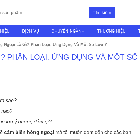
Tìm kiếm
THIỆU
DỊCH VỤ
CHUYÊN NGÀNH
THƯƠNG HIỆU
g Ngoại Là Gì? Phân Loại, Ứng Dụng Và Một Số Lưu Ý
Ì? PHÂN LOẠI, ỨNG DỤNG VÀ MỘT SỐ
ra sao?
 nào?
n lưu ý những điều gì?
về
cảm biến
hồng ngoại
mà tôi muốn đem đến cho các bạn.