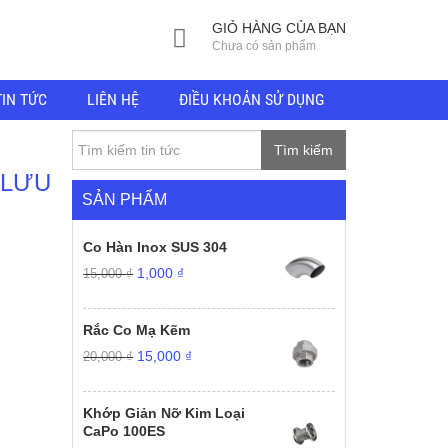
GIỎ HÀNG CỦA BẠN
Chưa có sản phẩm
TIN TỨC
LIÊN HỆ
ĐIỀU KHOẢN SỬ DỤNG
Tìm kiếm
 LƯU
SẢN PHẨM
Co Hàn Inox SUS 304
Giá
Giá
1,000
₫
15,000
₫
gốc
hiện
là:
tại
15,000 ₫.
là:
Rắc Co Mạ Kẽm
1,000 ₫.
Giá
Giá
15,000
₫
20,000
₫
gốc
hiện
là:
tại
20,000 ₫.
là:
Khớp Giản Nỡ Kim Loại
15,000 ₫.
CaPo 100ES