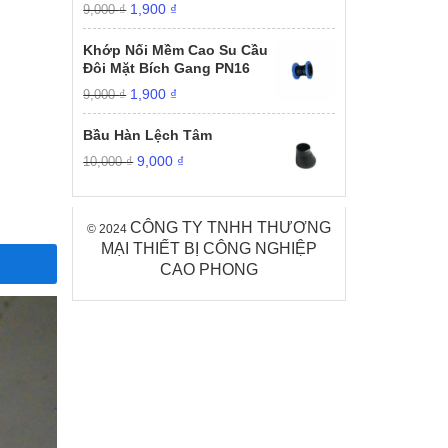
Giá
Giá
1,900
₫
9,000
₫
gốc
hiện
là:
tại
Khớp Nối Mềm Cao Su Cầu
9,000 ₫.
là:
Đôi Mặt Bích Gang PN16
1,900 ₫.
Giá
Giá
1,900
₫
9,000
₫
gốc
hiện
là:
tại
Bầu Hàn Lệch Tâm
9,000 ₫.
là:
Giá
Giá
9,000
₫
10,000
₫
1,900 ₫.
gốc
hiện
là:
tại
10,000 ₫.
là:
CÔNG TY TNHH THƯƠNG
© 2024
9,000 ₫.
MẠI THIẾT BỊ CÔNG NGHIỆP
CAO PHONG