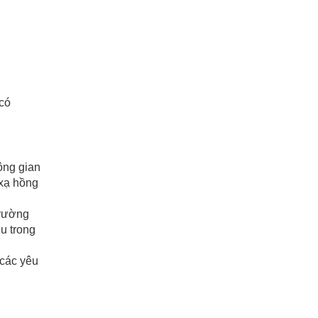
có
hông gian
 xạ hồng
trường
u trong
 các yêu