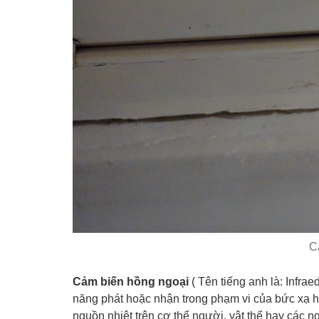
C
Cảm biến hồng ngoại
( Tên tiếng anh là: Infrae
năng phát hoặc nhận trong phạm vi của bức xạ 
nguồn nhiệt trên cơ thể người, vật thể hay các n