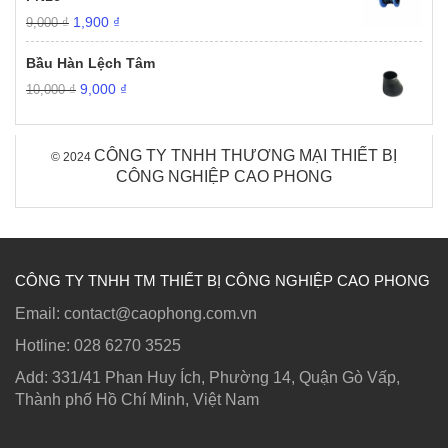
Giá
Giá
1,900
₫
9,000
₫
gốc
hiện
là:
tại
Bầu Hàn Lệch Tâm
9,000 ₫.
là:
Giá
Giá
9,000
₫
10,000
₫
1,900 ₫.
gốc
hiện
là:
tại
10,000 ₫.
là:
CÔNG TY TNHH THƯƠNG MẠI THIẾT BỊ
© 2024
9,000 ₫.
CÔNG NGHIỆP CAO PHONG
CÔNG TY TNHH TM THIẾT BỊ CÔNG NGHIỆP CAO PHONG
Email: contact@caophong.com.vn
Hotline: ‭028 6270 3525
Add: 331/41 Phan Huy Ích, Phường 14, Quận Gò Vấp,
Thành phố Hồ Chí Minh, Việt Nam