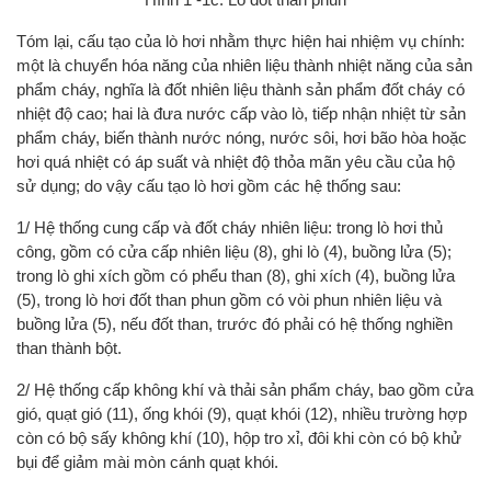
Tóm lại, cấu tạo của lò hơi nhằm thực hiện hai nhiệm vụ chính:
một là chuyển hóa năng của nhiên liệu thành nhiệt năng của sản
phẩm cháy, nghĩa là đốt nhiên liệu thành sản phẩm đốt cháy có
nhiệt độ cao; hai là đưa nước cấp vào lò, tiếp nhận nhiệt từ sản
phẩm cháy, biến thành nước nóng, nước sôi, hơi bão hòa hoặc
hơi quá nhiệt có áp suất và nhiệt độ thỏa mãn yêu cầu của hộ
sử dụng; do vậy cấu tạo lò hơi gồm các hệ thống sau:
1/ Hệ thống cung cấp và đốt cháy nhiên liệu: trong lò hơi thủ
công, gồm có cửa cấp nhiên liệu (8), ghi lò (4), buồng lửa (5);
trong lò ghi xích gồm có phểu than (8), ghi xích (4), buồng lửa
(5), trong lò hơi đốt than phun gồm có vòi phun nhiên liệu và
buồng lửa (5), nếu đốt than, trước đó phải có hệ thống nghiền
than thành bột.
2/ Hệ thống cấp không khí và thải sản phẩm cháy, bao gồm cửa
gió, quạt gió (11), ống khói (9), quạt khói (12), nhiều trường hợp
còn có bộ sấy không khí (10), hộp tro xỉ, đôi khi còn có bộ khử
bụi để giảm mài mòn cánh quạt khói.