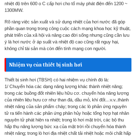
nhiệt độ trên 600 o C cấp hơi cho tổ máy phát điện đến 1200 ~
1300MW.
Rõ ràng việc sản xuất và sử dụng nhiệt của hơi nước đã góp
phần quan trọng trong công cuộc cách mạng khoa học kỹ thuật,
phát triển của xã hội và nâng cao đời sống nhưng cũng cần lưu
ý là hơi nước ở áp suất và nhiệt độ cao cũng rất nguy hại,
không chỉ tài sản mà còn đến tính mạng con người.
Nhiệm vụ của thiết bị sinh hơi
Thiết bị sinh hơi (TBSH) có hai nhiệm vụ chính đó là:
1/ Chuyển hóa các dạng năng lượng khác thành nhiệt năng;
trong các buồng đốt nhiên liệu hữu cơ. chuyển hóa năng lượng
của nhiên liệu hưu cơ như than đá, dầu mỏ, khí đốt…v.v..thành
nhiệt năng của sản phẩm cháy; trong các lò phản ứng nguyên
tử ra tiến hành các phản ứng phân hủy hoặc tổng hợp hạt nhân
nguyên tử phát hiện ra nhiệt; trong lò hơi mặt trời, các bộ thu
hấp thụ năng lượng bức xạ của mặt trời rồi chuyển hóa thành
nhiệt năng; trong lò hơi địa nhiệt chất tải nhiệt hoặc môi chất hấp