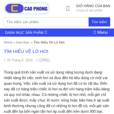
GIỎ HÀNG CỦA BẠN
Chưa có sản phẩm
Tìm kiếm
Menu
DANH MỤC SẢN PHẨM
Home
»
kien-thuc
»
Tìm Hiểu Về Lò Hơi
TÌM HIỂU VỀ LÒ HƠI
(2981)
20 Tháng 6, 2018
Trong quá trình sản xuất và sử dụng năng lượng dưới dạng
nhiệt năng thì việc sinh hơi và đưa đến hộ tiêu dùng có một vai
quan trọng. Việc sản xuất và sử dụng hơi đã có từ rất lâu. Đến
nay đã có hàng triệu chiếc lò hơi ra đời với hàng trăm kiểu dáng
và quy mô khác nhau. Có những chiếc lò hơi nhỏ, mỗi giờ chỉ
sản xuất được mấy chục lít nước nóng hoặc bão hòa ở áp suất
bình thường nhưng cũng đã có những lò hơi đồ sộ, mỗi giờ sản
xuất đến ba bốn ngàn tấn hơi áp suất đến trên dưới 300 bar,