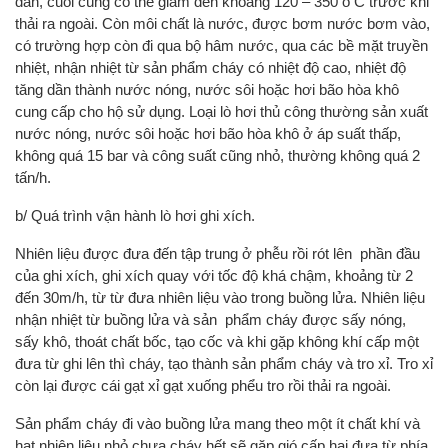
dần, cuối cùng có thể giảm đến khoảng 120 – 350 o C trước khi
thải ra ngoài. Còn môi chất là nước, được bơm nước bơm vào,
có trường hợp còn đi qua bộ hâm nước, qua các bề mặt truyền
nhiệt, nhận nhiệt từ sản phẩm cháy có nhiệt độ cao, nhiệt độ
tăng dần thành nước nóng, nước sôi hoặc hơi bão hòa khô
cung cấp cho hộ sử dụng. Loại lò hơi thủ công thường sản xuất
nước nóng, nước sôi hoặc hơi bão hòa khô ở áp suất thấp,
không quá 15 bar và công suất cũng nhỏ, thường không quá 2
tấn/h.
b/ Quá trình vận hành lò hơi ghi xích.
Nhiên liệu được đưa đến tập trung ở phễu rồi rót lên phần đầu
của ghi xích, ghi xích quay với tốc độ khá chậm, khoảng từ 2
đến 30m/h, từ từ đưa nhiên liệu vào trong buồng lửa. Nhiên liệu
nhận nhiệt từ buồng lửa và sản phẩm cháy được sấy nóng,
sấy khô, thoát chất bốc, tạo cốc và khi gặp không khí cấp một
đưa từ ghi lên thì cháy, tạo thành sản phẩm cháy và tro xỉ. Tro xỉ
còn lại được cái gạt xỉ gạt xuống phểu tro rồi thải ra ngoài.
Sản phẩm cháy đi vào buồng lửa mang theo một ít chất khí và
hạt nhiên liệu nhỏ chưa cháy hết sẽ gặp gió cấp hai đưa từ phía