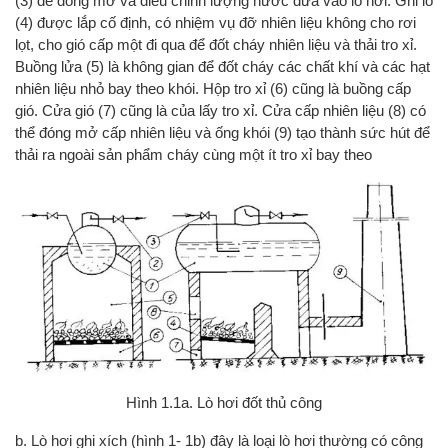
(3) để đóng mở và điều chỉnh lượng nước đưa vào lò hơi. Ghi lò
(4) được lắp cố định, có nhiệm vụ đỡ nhiên liệu không cho rơi
lọt, cho gió cấp một đi qua để đốt cháy nhiên liệu và thải tro xỉ.
Buồng lửa (5) là không gian để đốt cháy các chất khí và các hạt
nhiên liệu nhỏ bay theo khói. Hộp tro xỉ (6) cũng là buồng cấp
gió. Cửa gió (7) cũng là của lấy tro xỉ. Cửa cấp nhiên liệu (8) có
thể đóng mở cấp nhiên liệu và ống khói (9) tạo thành sức hút để
thải ra ngoài sản phẩm cháy cùng một ít tro xỉ bay theo
Hình 1.1a. Lò hơi đốt thủ công
b. Lò hơi ghi xích (hình 1- 1b) đây là loại lò hơi thường có công