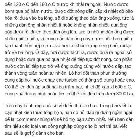
đến 120 o C đến 180 o C trước khi thải ra ngoài. Nước được
bơm qua bộ hâm nước, được đốt nóng đến xấp xỉ nhiệt độ bão
hòa rồi đưa vào ba lông, sẽ đi xuống theo dàn ống xuống, tức là
những dàn ống nhận nhiệt ít hoặc không nhận nhiệt, qua ống
góp dưới rồi đi lên theo dàn ống lên, tức là những dàn ống được
nhận nhiệt nhiều, vì trong các dàn ống này nước bốc hơi nhiều
tạo thành hỗn hợp nước và hơi có khối lượng riêng nhỏ, rồi lại
trở về ba lông. Ở đây, hơi được tách ra, được đưa ra ngoài sử
dụng hoặc đưa qua bộ quá nhiệt để tiếp tục đốt nóng, còn phần
nước còn lại tiếp tục trở về ống xuống cùng với nước cấp, tạo
thành vòng tuần hoàn tự nhiên. Lò hơi đốt than phun thường
cung cấp hơi nước chạy các tuabin có thông số trung hoặc cao.
Có thể lên đến áp suất hai ba trăm bar, nhiệt độ xấp xỉ 600 o C,
công suất trung bình hoặc lớn có thể lên đến trên dưới 3000T/h.
Trên đây là những chia sẽ về kiến thức lò hơi. Trong bài viết là
cập nhật kiến thức tổng hợp, bạn có hỏi đáp gì đừng ngần ngại
để lại comment chúng tôi sẽ hỗ trợ bạn sớm nhất. Nếu bạn cần
tìm hiểu các loại van công nghiệp dùng cho lò hơi thì bài viết
sau sẽ là gợi ý dành cho bạn