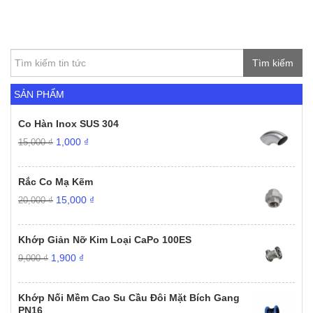
Tìm kiếm
SẢN PHẨM
Co Hàn Inox SUS 304
Giá
Giá
1,000
₫
15,000
₫
gốc
hiện
là:
tại
15,000 ₫.
là:
Rắc Co Mạ Kẽm
1,000 ₫.
Giá
Giá
15,000
₫
20,000
₫
gốc
hiện
là:
tại
20,000 ₫.
là:
Khớp Giản Nỡ Kim Loại CaPo 100ES
15,000 ₫.
Giá
Giá
1,900
₫
9,000
₫
gốc
hiện
là:
tại
9,000 ₫.
là:
Khớp Nối Mềm Cao Su Cầu Đôi Mặt Bích Gang
1,900 ₫.
PN16