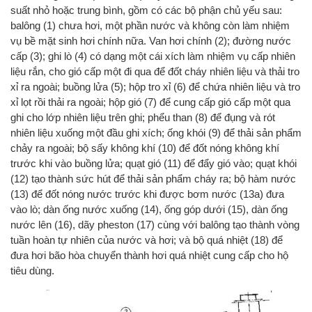
suất nhỏ hoặc trung bình, gồm có các bộ phận chủ yếu sau:
balông (1) chưa hơi, một phần nước và không còn làm nhiệm
vụ bề mặt sinh hơi chính nữa. Van hơi chính (2); đường nước
cấp (3); ghi lò (4) có dạng một cái xích làm nhiệm vụ cấp nhiên
liệu rắn, cho gió cấp một đi qua để đốt cháy nhiên liệu và thải tro
xỉ ra ngoài; buồng lửa (5); hộp tro xỉ (6) để chứa nhiên liệu và tro
xỉ lọt rồi thải ra ngoài; hộp gió (7) để cung cấp gió cấp một qua
ghi cho lớp nhiên liệu trên ghi; phểu than (8) để đụng và rót
nhiên liệu xuống một đầu ghi xích; ống khói (9) để thải sản phẩm
chảy ra ngoài; bộ sấy không khí (10) để đốt nóng không khí
trước khi vào buồng lửa; quạt gió (11) để đẩy gió vào; quạt khói
(12) tạo thành sức hút để thải sản phẩm cháy ra; bộ hàm nước
(13) để đốt nóng nước trước khi được bơm nước (13a) đưa
vào lò; dàn ống nước xuống (14), ống góp dưới (15), dàn ống
nước lên (16), dãy pheston (17) cùng với balông tạo thành vòng
tuần hoàn tự nhiên của nước và hơi; và bộ quá nhiệt (18) để
đưa hơi bão hòa chuyển thành hơi quá nhiệt cung cấp cho hộ
tiêu dùng.