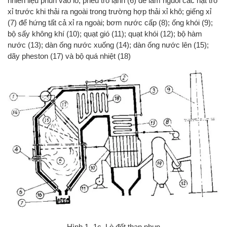
nhiên liệu phun vào lò; phễu tro lạnh (6) để làm nguôi các hạt tro
xỉ trước khi thải ra ngoài trong trường hợp thải xỉ khô; giếng xỉ
(7) để hứng tất cả xỉ ra ngoài; bơm nước cấp (8); ống khói (9);
bộ sấy không khí (10); quạt gió (11); quạt khói (12); bộ hàm
nước (13); dàn ống nước xuống (14); dàn ống nước lên (15);
dãy pheston (17) và bộ quá nhiệt (18)
Hình 1 -1c. Lò đốt than phun