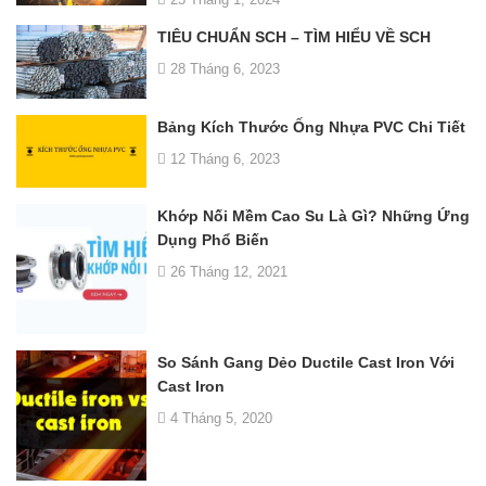
TIÊU CHUẨN SCH – TÌM HIỂU VỀ SCH
28 Tháng 6, 2023
Bảng Kích Thước Ống Nhựa PVC Chi Tiết
12 Tháng 6, 2023
Khớp Nối Mềm Cao Su Là Gì? Những Ứng
Dụng Phổ Biến
26 Tháng 12, 2021
So Sánh Gang Dẻo Ductile Cast Iron Với
Cast Iron
4 Tháng 5, 2020