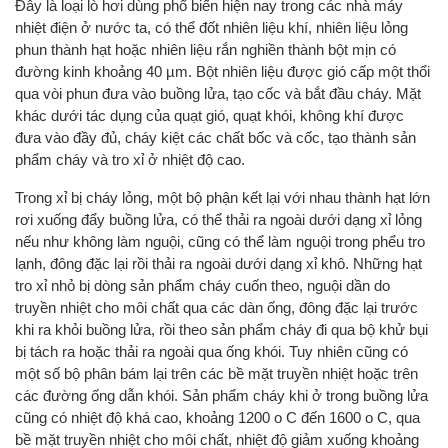
Đây là loại lò hơi dùng phổ biến hiện nay trong các nhà máy
nhiệt điện ở nước ta, có thể đốt nhiên liệu khí, nhiên liệu lỏng
phun thành hạt hoặc nhiên liệu rắn nghiền thành bột mịn có
đường kinh khoảng 40 µm. Bột nhiên liệu được gió cấp một thổi
qua vòi phun đưa vào buồng lửa, tạo cốc và bắt đầu cháy. Mặt
khác dưới tác dụng của quạt gió, quạt khói, không khí được
đưa vào đầy đủ, cháy kiệt các chất bốc và cốc, tạo thành sản
phẩm cháy và tro xỉ ở nhiệt độ cao.
Trong xỉ bị cháy lỏng, một bộ phận kết lại với nhau thành hạt lớn
rơi xuống đẩy buồng lửa, có thể thải ra ngoài dưới dạng xỉ lỏng
nếu như không làm nguội, cũng có thể làm nguội trong phểu tro
lạnh, đông đặc lại rồi thải ra ngoài dưới dạng xỉ khô. Những hạt
tro xỉ nhỏ bị dòng sản phẩm cháy cuốn theo, nguội dần do
truyền nhiệt cho môi chất qua các dàn ống, đông đặc lại trước
khi ra khỏi buồng lửa, rồi theo sản phẩm cháy đi qua bộ khử bụi
bị tách ra hoặc thải ra ngoài qua ống khói. Tuy nhiên cũng có
một số bộ phân bám lại trên các bề mặt truyền nhiệt hoặc trên
các đường ống dẫn khói. Sản phẩm cháy khi ở trong buồng lửa
cũng có nhiệt độ khá cao, khoảng 1200 o C đến 1600 o C, qua
bề mặt truyền nhiệt cho môi chất, nhiệt độ giảm xuống khoảng