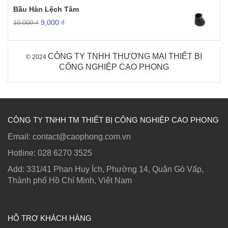
là:
tại
Bầu Hàn Lệch Tâm
9,000 ₫.
là:
Giá
Giá
9,000
₫
10,000
₫
1,900 ₫.
gốc
hiện
là:
tại
10,000 ₫.
là:
CÔNG TY TNHH THƯƠNG MẠI THIẾT BỊ
© 2024
9,000 ₫.
CÔNG NGHIỆP CAO PHONG
CÔNG TY TNHH TM THIẾT BỊ CÔNG NGHIỆP CAO PHONG
Email: contact@caophong.com.vn
Hotline: ‭028 6270 3525
Add: 331/41 Phan Huy Ích, Phường 14, Quận Gò Vấp,
Thành phố Hồ Chí Minh, Việt Nam
HỖ TRỢ KHÁCH HÀNG