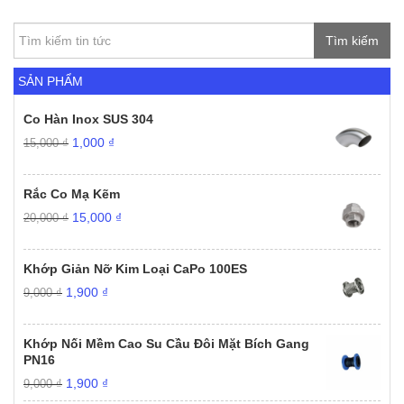
Tìm kiếm
SẢN PHẨM
Co Hàn Inox SUS 304
Giá
Giá
1,000
₫
15,000
₫
gốc
hiện
là:
tại
15,000 ₫.
là:
Rắc Co Mạ Kẽm
1,000 ₫.
Giá
Giá
15,000
₫
20,000
₫
gốc
hiện
là:
tại
20,000 ₫.
là:
Khớp Giản Nỡ Kim Loại CaPo 100ES
15,000 ₫.
Giá
Giá
1,900
₫
9,000
₫
gốc
hiện
là:
tại
9,000 ₫.
là:
Khớp Nối Mềm Cao Su Cầu Đôi Mặt Bích Gang
1,900 ₫.
PN16
Giá
Giá
1,900
₫
9,000
₫
gốc
hiện