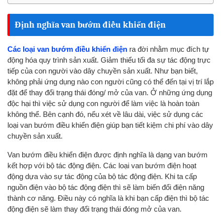
Định nghĩa van bướm điều khiển điện
Các loại van bướm điều khiển điện
ra đời nhằm mục đích tự
động hóa quy trình sản xuất. Giảm thiểu tối đa sự tác động trực
tiếp của con người vào dây chuyền sản xuất. Như bạn biết,
không phải ứng dụng nào con người cũng có thể đến tại vị trí lắp
đặt để thay đổi trạng thái đóng/ mở của van. Ở những ứng dụng
độc hại thì việc sử dụng con người để làm việc là hoàn toàn
không thể. Bên cạnh đó, nếu xét về lâu dài, việc sử dụng các
loại van bướm điều khiển điện giúp bạn tiết kiệm chi phí vào dây
chuyền sản xuất.
Van bướm điều khiển điện được định nghĩa là dạng van bướm
kết hợp với bộ tác động điện. Các loại van bướm điện hoạt
động dựa vào sự tác động của bộ tác động điện. Khi ta cấp
nguồn điện vào bộ tác động điện thì sẽ làm biến đổi điện năng
thành cơ năng. Điều này có nghĩa là khi bạn cấp điện thì bộ tác
động điện sẽ làm thay đổi trạng thái đóng mở của van.