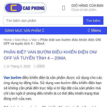
GIỎ HÀNG CỦA BẠN
Chưa có sản phẩm
Tìm kiếm
Menu
DANH MỤC SẢN PHẨM
Home
»
kien-thuc
»
Van
»
Phân biệt van bướm điều khiển điện ON/
OFF và tuyến tính 4 – 20mA
PHÂN BIỆT VAN BƯỚM ĐIỀU KHIỂN ĐIỆN ON/
OFF VÀ TUYẾN TÍNH 4 – 20MA
(264)
11 Tháng 2, 2022
Van bướm
điều khiển điện là sản phẩm được sử dụng cho các
ứng dụng tự động hóa. Sử dụng van bướm điều khiển điện bạn
sẽ không cần phải đến trực tiếp vị trí lắp đặt của sản phẩm mà
chỉ cần ngồi ở phòng điều khiển là có thể điều khiển trạng thái
đóng mở của van.