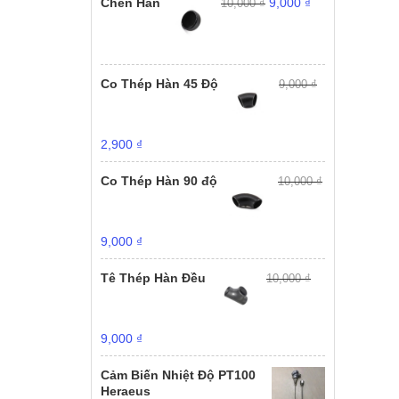
Chén Hàn
9,000
₫
10,000
₫
gốc
hiện
10,000 ₫.
là:
là:
tại
9,000 ₫.
10,000 ₫.
là:
9,000 ₫.
Co Thép Hàn 45 Độ
9,000
₫
Giá
Giá
2,900
₫
gốc
hiện
là:
tại
Co Thép Hàn 90 độ
10,000
₫
9,000 ₫.
là:
2,900 ₫.
Giá
Giá
9,000
₫
gốc
hiện
là:
tại
Tê Thép Hàn Đều
10,000
₫
10,000 ₫.
là:
9,000 ₫.
Giá
Giá
9,000
₫
gốc
hiện
là:
tại
Cảm Biến Nhiệt Độ PT100
10,000 ₫.
là:
Heraeus