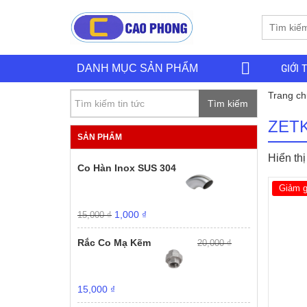
GIỚI 
DANH MỤC SẢN PHẨM
Trang ch
Tìm kiếm
ZET
SẢN PHẨM
Hiển th
Co Hàn Inox SUS 304
Giảm g
Giá
Giá
1,000
₫
15,000
₫
gốc
hiện
là:
tại
Rắc Co Mạ Kẽm
20,000
₫
15,000 ₫.
là:
1,000 ₫.
Giá
Giá
15,000
₫
gốc
hiện