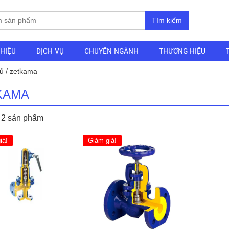
Tìm kiếm
THIỆU
DỊCH VỤ
CHUYÊN NGÀNH
THƯƠNG HIỆU
ủ
/ zetkama
KAMA
ị 2 sản phẩm
iá!
Giảm giá!