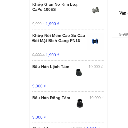
là:
tại
Khớp Giản Nỡ Kim Loại
20,000 ₫.
là:
CaPo 100ES
Van 
15,000 ₫.
Giá
Giá
1,900
₫
9,000
₫
gốc
hiện
là:
tại
3,98
Khớp Nối Mềm Cao Su Cầu
9,000 ₫.
là:
Đôi Mặt Bích Gang PN16
1,900 ₫.
Giá
Giá
1,900
₫
9,000
₫
gốc
hiện
là:
tại
Bầu Hàn Lệch Tâm
10,000
₫
9,000 ₫.
là:
1,900 ₫.
Giá
Giá
9,000
₫
gốc
hiện
là:
tại
Bầu Hàn Đồng Tâm
10,000
₫
10,000 ₫.
là:
9,000 ₫.
Giá
Giá
9,000
₫
gốc
hiện
Giá
Giá
là:
tại