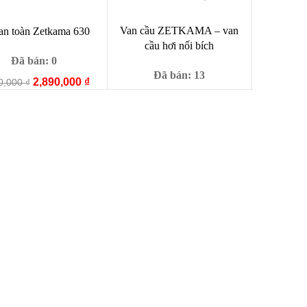
Van cầu ZETKAMA – van
an toàn Zetkama 630
cầu hơi nối bích
Đã bán: 0
Đã bán: 13
Giá
Giá
2,890,000
₫
0,000
₫
Giá
Giá
gốc
hiện
6,890,000
₫
8,909,000
₫
gốc
hiện
là:
tại
là:
tại
3,980,000 ₫.
là:
8,909,000 ₫.
là:
2,890,000 ₫.
6,890,000 ₫.