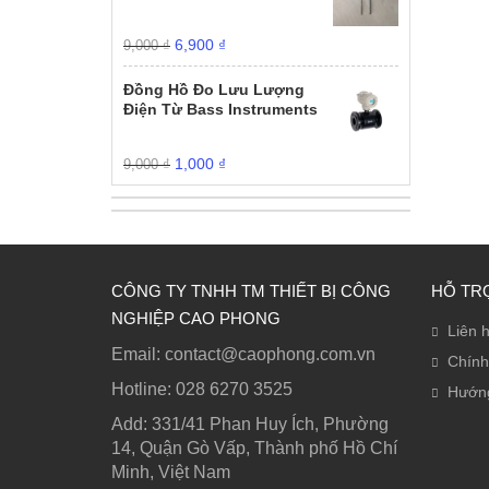
9,000 ₫.
Giá
Giá
6,900
₫
9,000
₫
gốc
hiện
là:
tại
Đồng Hồ Đo Lưu Lượng
9,000 ₫.
là:
Điện Từ Bass Instruments
6,900 ₫.
Giá
Giá
1,000
₫
9,000
₫
gốc
hiện
là:
tại
9,000 ₫.
là:
1,000 ₫.
CÔNG TY TNHH TM THIẾT BỊ CÔNG
HỖ TR
NGHIỆP CAO PHONG
Liên 
Email: contact@caophong.com.vn
Chính
Hotline: ‭028 6270 3525
Hướn
Add: 331/41 Phan Huy Ích, Phường
14, Quận Gò Vấp, Thành phố Hồ Chí
Minh, Việt Nam