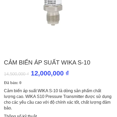
CẢM BIẾN ÁP SUẤT WIKA S-10
Giá
Giá
12,000,000
₫
14,500,000
₫
gốc
hiện
Đã bán: 0
là:
tại
Cảm biến áp suất WIKA S-10 là dòng sản phẩm chất
lượng cao. WIKA S10 Pressure Transmitter được sử dụng
14,500,000 ₫.
là:
cho các yêu cầu cao với độ chính xác tốt, chất lượng đảm
12,000,000 ₫.
bảo.
Thông số kỹ thuật