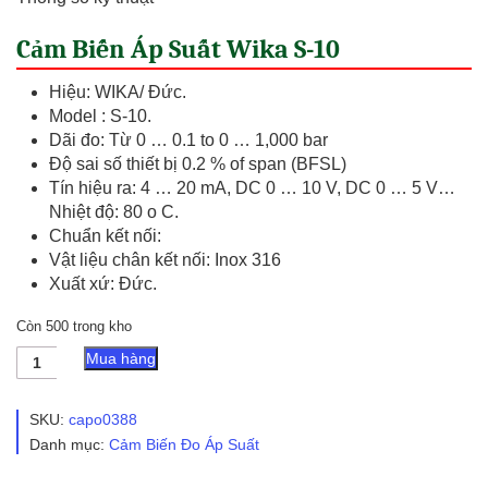
Cảm Biến Áp Suất Wika S-10
Hiệu: WIKA/ Đức.
Model : S-10.
Dãi đo: Từ 0 … 0.1 to 0 … 1,000 bar
Độ sai số thiết bị 0.2 % of span (BFSL)
Tín hiệu ra: 4 … 20 mA, DC 0 … 10 V, DC 0 … 5 V…
Nhiệt độ: 80 o C.
Chuẩn kết nối:
Vật liệu chân kết nối: Inox 316
Xuất xứ: Đức.
Còn 500 trong kho
Cảm
Mua hàng
Biến
Áp
Suất
SKU:
capo0388
WIKA
Danh mục:
Cảm Biến Đo Áp Suất
S-
10