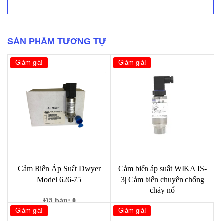
Suất
WIKA
S-
10
số
SẢN PHẨM TƯƠNG TỰ
lượng
Giảm giá!
Giảm giá!
Cảm Biến Áp Suất Dwyer
Cảm biến áp suất WIKA IS-
Model 626-75
3| Cảm biến chuyên chống
cháy nổ
Đã bán: 0
Giảm giá!
Giảm giá!
Đã bán: 0
Giá
Giá
1,000
₫
9,000
₫