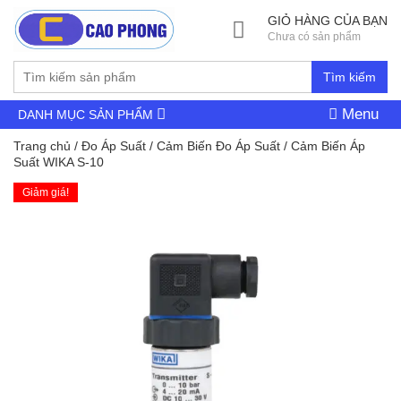
GIỎ HÀNG CỦA BẠN
Chưa có sản phẩm
Tìm kiếm
Menu
DANH MỤC SẢN PHẨM
Trang chủ
/
Đo Áp Suất
/
Cảm Biến Đo Áp Suất
/ Cảm Biến Áp
Suất WIKA S-10
Giảm giá!