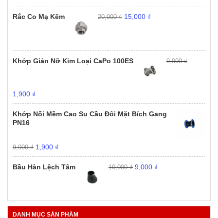
1,000 ₫.
Giá
Giá
Rắc Co Mạ Kẽm
15,000
₫
20,000
₫
gốc
hiện
là:
tại
20,000 ₫.
là:
15,000 ₫.
Khớp Giản Nỡ Kim Loại CaPo 100ES
9,000
₫
Giá
Giá
1,900
₫
gốc
hiện
là:
tại
Khớp Nối Mềm Cao Su Cầu Đôi Mặt Bích Gang
9,000 ₫.
là:
PN16
1,900 ₫.
Giá
Giá
1,900
₫
9,000
₫
gốc
hiện
Giá
Giá
là:
tại
Bầu Hàn Lệch Tâm
9,000
₫
10,000
₫
gốc
hiện
9,000 ₫.
là:
là:
tại
1,900 ₫.
10,000 ₫.
là:
9,000 ₫.
DANH MỤC SẢN PHẨM