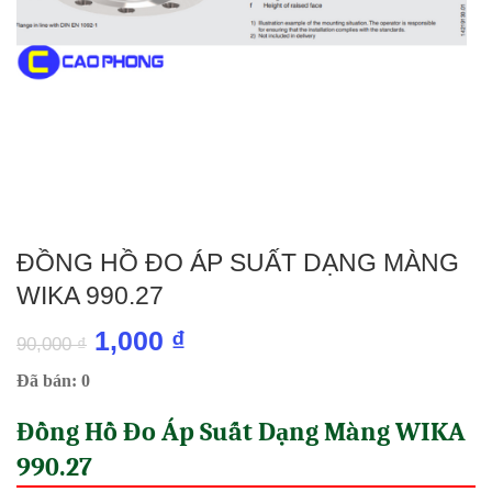
ĐỒNG HỒ ĐO ÁP SUẤT DẠNG MÀNG
WIKA 990.27
Giá
Giá
1,000
₫
90,000
₫
gốc
hiện
Đã bán: 0
là:
tại
Đồng Hồ Đo Áp Suất Dạng Màng WIKA
90,000 ₫.
là:
990.27
1,000 ₫.