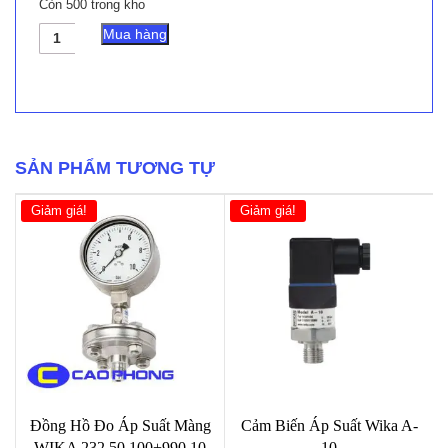
Còn 500 trong kho
Đồng
Mua hàng
Hồ
Đo
Áp
Suất
Dạng
Màng
WIKA
SẢN PHẨM TƯƠNG TỰ
990.27
số
Giảm giá!
Giảm giá!
lượng
Đồng Hồ Đo Áp Suất Màng
Cảm Biến Áp Suất Wika A-
WIKA 232.50.100+990.10
10