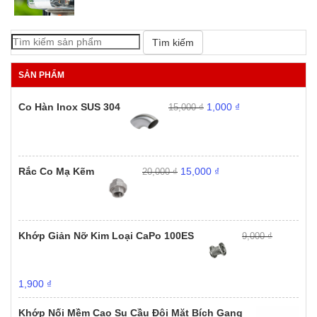
Tìm kiếm
SẢN PHẨM
Giá
Giá
Co Hàn Inox SUS 304
1,000
₫
15,000
₫
gốc
hiện
là:
tại
15,000 ₫.
là:
1,000 ₫.
Giá
Giá
Rắc Co Mạ Kẽm
15,000
₫
20,000
₫
gốc
hiện
là:
tại
20,000 ₫.
là:
15,000 ₫.
Khớp Giản Nỡ Kim Loại CaPo 100ES
9,000
₫
Giá
Giá
1,900
₫
gốc
hiện
là:
tại
Khớp Nối Mềm Cao Su Cầu Đôi Mặt Bích Gang