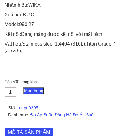
Nhãn hiệu:WIKA
Xuất xứ:ĐỨC
Model:990.27
Kết nối:Dạng màng được kết nối với mặt bích
Vật liệu:Stainless steel 1.4404 (316L),Titan Grade 7
(3.7235)
Còn 500 trong kho
Đồng
Mua hàng
Hồ
Đo
Áp
SKU:
capo0295
Suất
Danh mục:
Đo Áp Suất
,
Đồng Hồ Đo Áp Suất
Dạng
Màng
WIKA
MÔ TẢ SẢN PHẨM
990.27