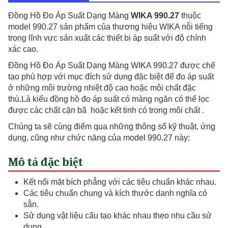
số
lượng
Đồng Hồ Đo Áp Suất Dạng Màng
WIKA 990.27
thuộc
model 990.27 sản phẩm của thương hiệu WIKA nỗi tiếng
trong lĩnh vực sản xuất các thiết bị áp suất với độ chính
xác cao.
Đồng Hồ Đo Áp Suất Dạng Màng WIKA 990.27 được chế
tạo phù hợp với mục đích sử dụng đặc biệt để đo áp suất
ở những môi trường nhiệt độ cao hoặc môi chất đặc
thù.Là kiểu đồng hồ đo áp suất có màng ngăn có thể lọc
được các chất cặn bã hoặc kết tinh có trong môi chất .
Chúng ta sẽ cùng điểm qua những thông số kỹ thuật, ứng
dụng, cũng như chức năng của model 990.27 này:
Mô tả đặc biệt
Kết nối mặt bích phẳng với các tiêu chuẩn khác nhau.
Các tiêu chuẩn chung và kích thước danh nghĩa có
sẵn.
Sử dụng vật liệu cấu tạo khác nhau theo nhu cầu sử
dụng.