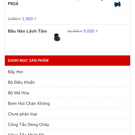
9,000 ₫.
là:
PN16
1,900 ₫.
Giá
Giá
1,900
₫
9,000
₫
gốc
hiện
Giá
Giá
là:
tại
Bầu Hàn Lệch Tâm
9,000
₫
10,000
₫
gốc
hiện
9,000 ₫.
là:
là:
tại
1,900 ₫.
10,000 ₫.
là:
9,000 ₫.
DANH MỤC SẢN PHẨM
Bẫy Hơi
Bộ Điều Khiển
Bộ Mã Hóa
Bơm Hút Chân Không
Chưa phân loại
Công Tắc Dòng Chảy
Công Tắc Nhiệt Độ