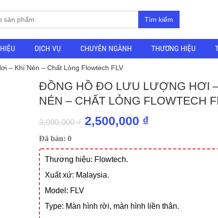
Tìm kiếm
THIỆU
DỊCH VỤ
CHUYÊN NGÀNH
THƯƠNG HIỆU
i – Khí Nén – Chất Lỏng Flowtech FLV
ĐỒNG HỒ ĐO LƯU LƯỢNG HƠI –
NÉN – CHẤT LỎNG FLOWTECH F
Giá
Giá
2,500,000
₫
3,000,000
₫
gốc
hiện
Đã bán: 0
là:
tại
Thương hiệu: Flowtech.
3,000,000 ₫.
là:
Xuất xứ: Malaysia.
2,500,000 ₫.
Model: FLV
Type: Màn hình rời, màn hình liền thân.