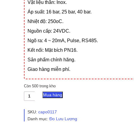
Vật liệu thân: Inox.
Áp suất: 16 bar, 25 bar, 40 bar.
Nhiệt độ: 250oC.
Nguồn cấp: 24VDC.
Ngõ ra: 4 ~ 20mA, Pulse, RS485.
Kết nối: Mặt bích PN16.
Sản phẩm chính hãng.
Giao hàng miễn phí.
Còn 500 trong kho
Đồng
Mua hàng
Hồ
Đo
Lưu
SKU:
capo0117
Lượng
Danh mục:
Đo Lưu Lượng
Hơi
-
Khí