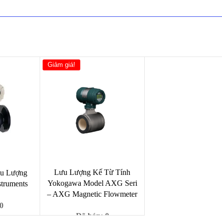
Giảm giá!
Lưu Lượng Kế Từ Tính
u Lượng
Yokogawa Model AXG Seri
struments
– AXG Magnetic Flowmeter
0
Đã bán: 0
Giá
00
₫