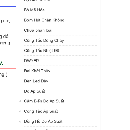
Bộ Mã Hóa
Bơm Hút Chân Không
g cơ,
Chưa phân loại
g đó
Công Tắc Dòng Chảy
hương
Công Tắc Nhiệt Độ
DWYER
V.
Đai Khởi Thủy
ng (
Đèn Led Dây
Đo Áp Suất
Cảm Biến Đo Áp Suất
Công Tắc Áp Suất
Đồng Hồ Đo Áp Suất