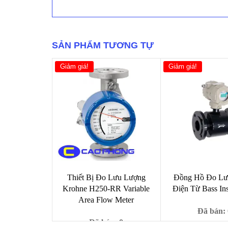
Lưu
Lượng
Hơi
-
SẢN PHẨM TƯƠNG TỰ
Khí
Nén
-
Giảm giá!
Giảm giá!
Chất
Lỏng
Flowtech
FLV
số
lượng
Thiết Bị Đo Lưu Lượng
Đồng Hồ Đo Lư
Krohne H250-RR Variable
Điện Từ Bass In
Area Flow Meter
Đã bán: 
Đã bán: 0
Giá
1,0
9,000
₫