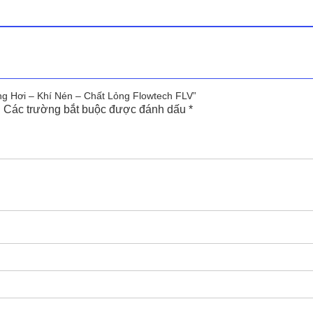
Giá
Giá
c
hiện
1,000
₫
9,000
₫
gốc
hiện
tại
là:
tại
00 ₫.
là:
9,000 ₫.
là:
1,000 ₫.
1,000 ₫.
ng Hơi – Khí Nén – Chất Lỏng Flowtech FLV”
.
Các trường bắt buộc được đánh dấu
*