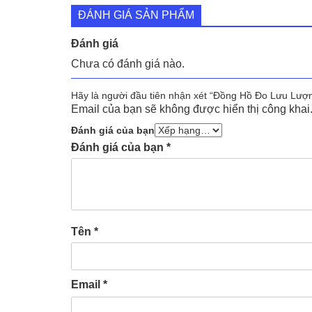
gố
Giá
Giá
1,000
₫
9,000
₫
ĐÁNH GIÁ SẢN PHẨM
là:
gốc
hiện
9,0
là:
tại
Đánh giá
9,000 ₫.
là:
Chưa có đánh giá nào.
1,000 ₫.
Hãy là người đầu tiên nhận xét “Đồng Hồ Đo Lưu Lượ
Email của bạn sẽ không được hiển thị công khai
Đánh giá của bạn
Đánh giá của bạn
*
Tên
*
Email
*