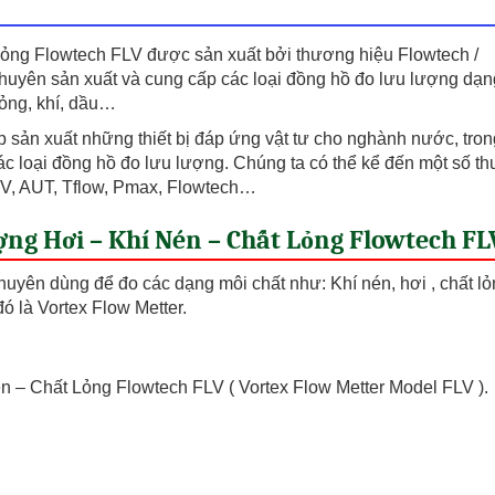
Nén
-
Chất
ng Flowtech FLV được sản xuất bởi thương hiệu Flowtech /
Lỏng
huyên sản xuất và cung cấp các loại đồng hồ đo lưu lượng dạn
Flowtech
lỏng, khí, dầu…
FLV
số
 sản xuất những thiết bị đáp ứng vật tư cho nghành nước, tron
lượng
ác loại đồng hồ đo lưu lượng. Chúng ta có thể kể đến một số t
RV, AUT, Tflow, Pmax, Flowtech…
ng Hơi – Khí Nén – Chất Lỏng Flowtech FL
uyên dùng để đo các dạng môi chất như: Khí nén, hơi , chất lỏ
đó là Vortex Flow Metter.
n – Chất Lỏng Flowtech FLV ( Vortex Flow Metter Model FLV ).