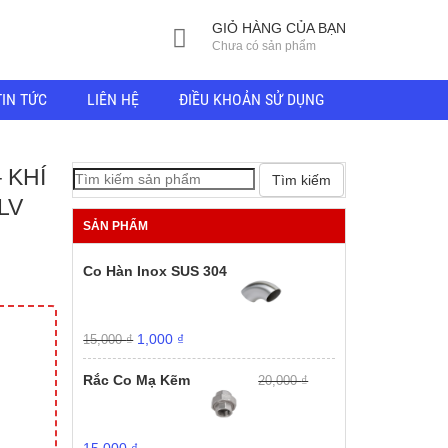
GIỎ HÀNG CỦA BẠN
Chưa có sản phẩm
TIN TỨC
LIÊN HỆ
ĐIỀU KHOẢN SỬ DỤNG
 KHÍ
Tìm kiếm
LV
SẢN PHẨM
Co Hàn Inox SUS 304
Giá
Giá
1,000
₫
15,000
₫
gốc
hiện
là:
tại
Rắc Co Mạ Kẽm
20,000
₫
15,000 ₫.
là:
1,000 ₫.
Giá
Giá