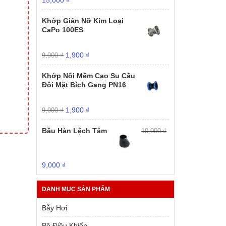
15,000
₫
gốc
hiện
là:
tại
Khớp Giản Nỡ Kim Loại
20,000 ₫.
là:
CaPo 100ES
15,000 ₫.
Giá
Giá
1,900
₫
9,000
₫
gốc
hiện
là:
tại
Khớp Nối Mềm Cao Su Cầu
9,000 ₫.
là:
Đôi Mặt Bích Gang PN16
1,900 ₫.
Giá
Giá
1,900
₫
9,000
₫
gốc
hiện
là:
tại
Bầu Hàn Lệch Tâm
10,000
₫
9,000 ₫.
là:
1,900 ₫.
Giá
Giá
9,000
₫
gốc
hiện
là:
tại
DANH MỤC SẢN PHẨM
10,000 ₫.
là:
9,000 ₫.
Bẫy Hơi
Bộ Điều Khiển