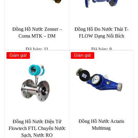
Đồng Hồ Nước Zenner –
Đồng Hồ Đo Nước Thải T-
Coma MTK – DM
FLOW Dạng Nối Bích
Đã bán: 11
Đã bán: 0
Giảm giá!
Giảm giá!
Giá
Giá
Giá
Giá
39,000
₫
329,000
₫
99,000
₫
428,000
₫
gốc
hiện
gốc
hiện
là:
tại
là:
tại
99,000 ₫.
là:
428,000 ₫.
là:
39,000 ₫.
329,00
Đồng Hồ Nước Actaris
Đồng Hồ Nước Điện Tử
Multimag
Flowtech FTL Chuyên Nước
Sạch, Nước RO