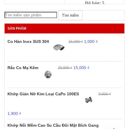
Đã bán: 5
Đã bán: 1
Giá
Giá
368,000
₫
380,000
₫
Tìm kiếm
gốc
hiện
Giá
Giá
39,000
₫
90,000
₫
là:
tại
gốc
hiện
SẢN PHẨM
380,000 ₫.
là:
là:
tại
368,000
90,000 ₫.
là:
Giá
Giá
Co Hàn Inox SUS 304
1,000
₫
15,000
₫
39,000 ₫.
gốc
hiện
là:
tại
15,000 ₫.
là:
1,000 ₫.
Giá
Giá
Rắc Co Mạ Kẽm
15,000
₫
20,000
₫
gốc
hiện
là:
tại
20,000 ₫.
là:
15,000 ₫.
Khớp Giản Nỡ Kim Loại CaPo 100ES
9,000
₫
Giá
Giá
1,900
₫
gốc
hiện
là:
tại
Khớp Nối Mềm Cao Su Cầu Đôi Mặt Bích Gang
9,000 ₫.
là: