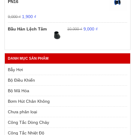
PN16
1,900 ₫.
Giá
Giá
1,900
₫
9,000
₫
gốc
hiện
Giá
Giá
là:
tại
Bầu Hàn Lệch Tâm
9,000
₫
10,000
₫
gốc
hiện
9,000 ₫.
là:
là:
tại
1,900 ₫.
10,000 ₫.
là:
9,000 ₫.
DANH MỤC SẢN PHẨM
Bẫy Hơi
Bộ Điều Khiển
Bộ Mã Hóa
Bơm Hút Chân Không
Chưa phân loại
Công Tắc Dòng Chảy
Công Tắc Nhiệt Độ