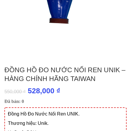
ĐỒNG HỒ ĐO NƯỚC NỐI REN UNIK –
HÀNG CHÍNH HÃNG TAIWAN
Giá
Giá
528,000
₫
550,000
₫
gốc
hiện
Đã bán: 0
là:
tại
Đồng Hồ Đo Nước Nối Ren UNIK.
550,000 ₫.
là:
Thương hiệu: Unik.
528,000 ₫.