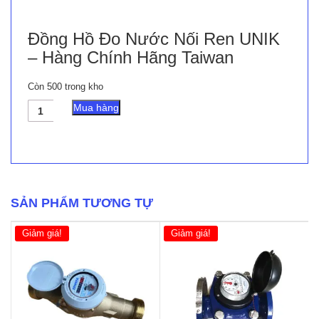
Đồng Hồ Đo Nước Nối Ren UNIK
– Hàng Chính Hãng Taiwan
Còn 500 trong kho
Đồng
Mua hàng
Hồ
Đo
Nước
Nối
Ren
UNIK
-
SẢN PHẨM TƯƠNG TỰ
Hàng
Chính
Giảm giá!
Giảm giá!
Hãng
Taiwan
số
lượng