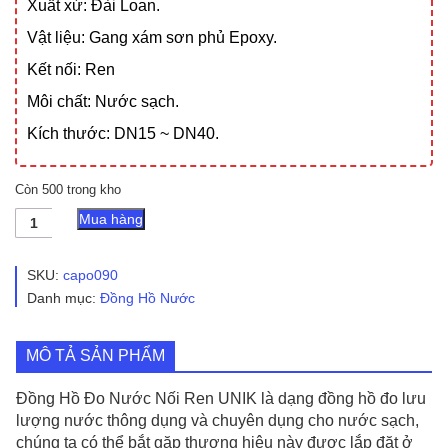
Xuất xứ: Đài Loan.
Vật liệu: Gang xám sơn phủ Epoxy.
Kết nối: Ren
Môi chất: Nước sạch.
Kích thước: DN15 ~ DN40.
Còn 500 trong kho
Đồng
Mua hàng
Hồ
Đo
Nước
SKU:
capo090
Nối
Danh mục:
Đồng Hồ Nước
Ren
UNIK
-
MÔ TẢ SẢN PHẨM
Hàng
Chính
Hãng
Đồng Hồ Đo Nước Nối Ren UNIK là dạng đồng hồ đo lưu
Taiwan
lượng nước thông dụng và chuyên dụng cho nước sạch,
số
chúng ta có thể bắt gặp thương hiệu này được lắp đặt ở