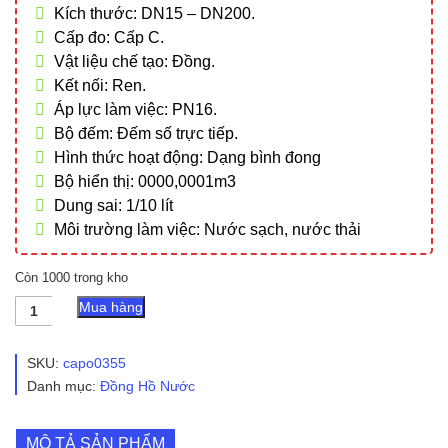
Kích thước: DN15 – DN200.
Cấp đo: Cấp C.
Vật liệu chế tạo: Đồng.
Kết nối: Ren.
Áp lực làm việc: PN16.
Bộ đếm: Đếm số trực tiếp.
Hình thức hoạt động: Dạng bình đong
Bộ hiển thị: 0000,0001m3
Dung sai: 1/10 lít
Môi trường làm việc: Nước sạch, nước thải
Còn 1000 trong kho
Đồng
Mua hàng
hồ
nước
Kent,
SKU:
capo0355
đồng
Danh mục:
Đồng Hồ Nước
hồ
nước
cấp
MÔ TẢ SẢN PHẨM
C