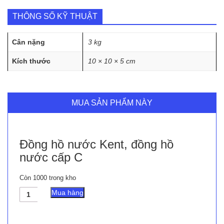
THÔNG SỐ KỸ THUẬT
Cân nặng
3 kg
Kích thước
10 × 10 × 5 cm
MUA SẢN PHẨM NÀY
Đồng hồ nước Kent, đồng hồ
nước cấp C
Còn 1000 trong kho
Đồng
Mua hàng
hồ
nước
Kent,