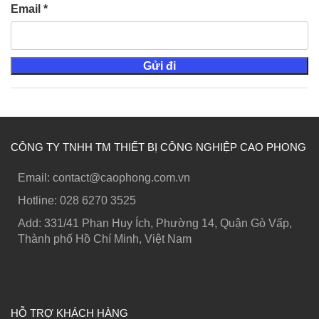
Email
*
CÔNG TY TNHH TM THIẾT BỊ CÔNG NGHIỆP CAO PHONG
Email: contact@caophong.com.vn
Hotline: ‭028 6270 3525
Add: 331/41 Phan Huy Ích, Phường 14, Quận Gò Vấp,
Thành phố Hồ Chí Minh, Việt Nam
HỖ TRỢ KHÁCH HÀNG