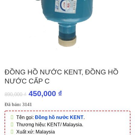
ĐỒNG HỒ NƯỚC KENT, ĐỒNG HỒ
NƯỚC CẤP C
Giá
Giá
450,000
₫
890,000
₫
gốc
hiện
Đã bán: 3141
là:
tại
Tên gọi:
Đồng hồ nước KENT
.
890,000 ₫.
là:
Thương hiệu: KENT/ Malaysia.
450,000 ₫.
Xuất xứ: Malaysia