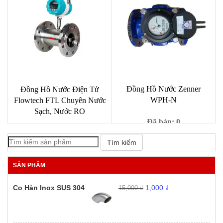
là:
tại
là:
tại
789,000 ₫.
là:
99,000 ₫.
là:
650,000 ₫.
29,000 ₫
Đồng Hồ Nước Zenner
Đồng Hồ Nước Điện Tử
WPH-N
Flowtech FTL Chuyên Nước
Sạch, Nước RO
Đã bán: 0
Đã bán: 1
Giá
Giá
39,000
₫
99,000
₫
Tìm kiếm
gốc
hiện
Giá
Giá
39,000
₫
90,000
₫
là:
tại
gốc
hiện
SẢN PHẨM
99,000 ₫.
là:
là:
tại
39,000 ₫
90,000 ₫.
là:
Giá
Giá
Co Hàn Inox SUS 304
1,000
₫
15,000
₫
39,000 ₫.
gốc
hiện
là:
tại
15,000 ₫.
là:
1,000 ₫.