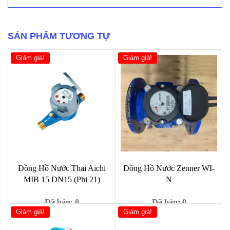
đồng
hồ
nước
cấp
SẢN PHẨM TƯƠNG TỰ
C
số
Giảm giá!
Giảm giá!
lượng
Đồng Hồ Nước Thai Aichi
Đồng Hồ Nước Zenner WI-
MIB 15 DN15 (Phi 21)
N
Đã bán: 0
Đã bán: 0
Giảm giá!
Giảm giá!
Giá
Giá
Giá
Giá
650,000
₫
29,000
₫
789,000
₫
99,000
₫
gốc
hiện
gốc
hiện