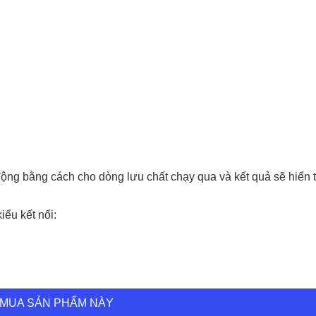
ộng bằng cách cho dòng lưu chất chạy qua và kết quả sẽ hiển t
ểu kết nối:
MUA SẢN PHẨM NÀY