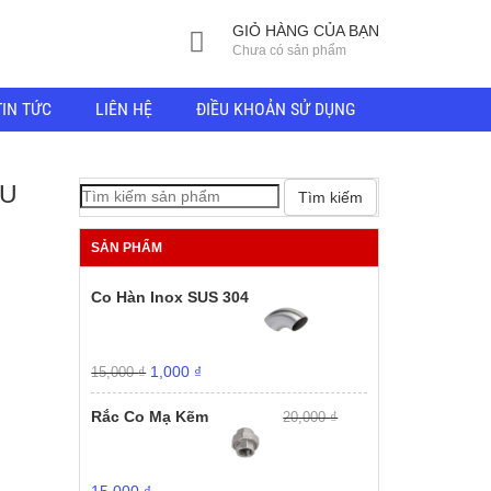
GIỎ HÀNG CỦA BẠN
Chưa có sản phẩm
TIN TỨC
LIÊN HỆ
ĐIỀU KHOẢN SỬ DỤNG
LU
Tìm kiếm
SẢN PHẨM
Co Hàn Inox SUS 304
Giá
Giá
1,000
₫
15,000
₫
gốc
hiện
là:
tại
Rắc Co Mạ Kẽm
20,000
₫
15,000 ₫.
là:
1,000 ₫.
Giá
Giá