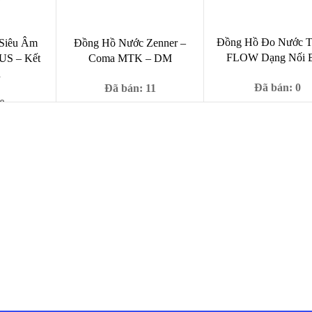
Đồng Hồ Đo Nước T
Siêu Âm
Đồng Hồ Nước Zenner –
FLOW Dạng Nối B
US – Kết
Coma MTK – DM
n
Đã bán: 0
Đã bán: 11
0
Giá
329,0
Giá
Giá
428,000
₫
39,000
₫
99,000
₫
gốc
gốc
hiện
Giá
50,000
₫
là:
là:
tại
hiện
428,00
99,000 ₫.
là:
tại
39,000 ₫.
0,000 ₫.
là:
2,250,000 ₫.