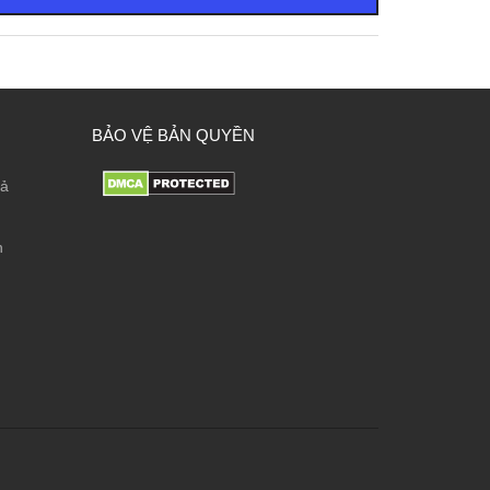
BẢO VỆ BẢN QUYỀN
rả
n