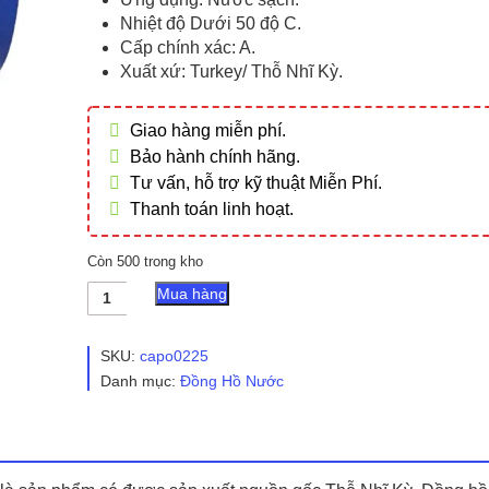
Nhiệt độ Dưới 50 độ C.
Cấp chính xác: A.
Xuất xứ: Turkey/ Thỗ Nhĩ Kỳ.
Giao hàng miễn phí.
Bảo hành chính hãng.
Tư vấn, hỗ trợ kỹ thuật Miễn Phí.
Thanh toán linh hoạt.
Còn 500 trong kho
Đồng
Mua hàng
Hồ
Nước
Thải
SKU:
capo0225
Turkoglu
Danh mục:
Đồng Hồ Nước
Dạng
Nối
Bích
số
lượng