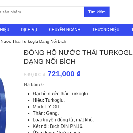
Tìm kiếm
THIỆU
DỊCH VỤ
CHUYÊN NGÀNH
THƯƠNG HIỆU
Nước Thải Turkoglu Dạng Nối Bích
ĐỒNG HỒ NƯỚC THẢI TURKOG
DẠNG NỐI BÍCH
Giá
Giá
721,000
₫
899,000
₫
gốc
hiện
Đã bán: 0
là:
tại
Đại hồ nước thải Turkoglu
Hiệu: Turkoglu.
899,000 ₫.
là:
Model: YIGIT.
721,000 ₫.
Thân: Gang.
Loại truyền động từ, mặt khô.
Kết nối: Bích DIN PN16.
Ứng dụng: Nước sạch.