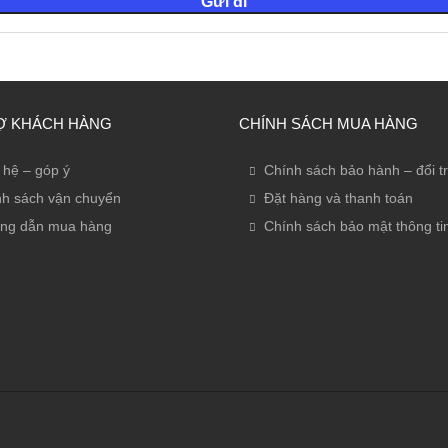
Ợ KHÁCH HÀNG
CHÍNH SÁCH MUA HÀNG
 hệ – góp ý
Chính sách bảo hành – đổi t
h sách vận chuyển
Đặt hàng và thanh toán
ng dẫn mua hàng
Chính sách bảo mật thông ti