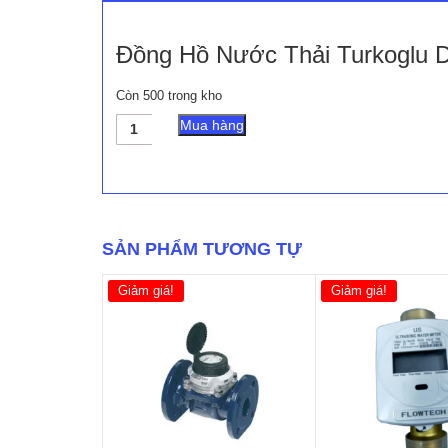
Đồng Hồ Nước Thải Turkoglu D
Còn 500 trong kho
Đồng
Mua hàng
Hồ
Nước
Thải
Turkoglu
Dạng
Nối
SẢN PHẨM TƯƠNG TỰ
Bích
số
lượng
Giảm giá!
Giảm giá!