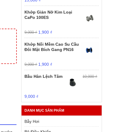
15,000
₫
gốc
hiện
là:
tại
Khớp Giản Nỡ Kim Loại
20,000 ₫.
là:
CaPo 100ES
15,000 ₫.
Giá
Giá
1,900
₫
9,000
₫
gốc
hiện
là:
tại
Khớp Nối Mềm Cao Su Cầu
9,000 ₫.
là:
Đôi Mặt Bích Gang PN16
1,900 ₫.
Giá
Giá
1,900
₫
9,000
₫
gốc
hiện
là:
tại
Bầu Hàn Lệch Tâm
10,000
₫
9,000 ₫.
là:
1,900 ₫.
Giá
Giá
9,000
₫
gốc
hiện
là:
tại
DANH MỤC SẢN PHẨM
10,000 ₫.
là:
9,000 ₫.
Bẫy Hơi
Bộ Điều Khiển