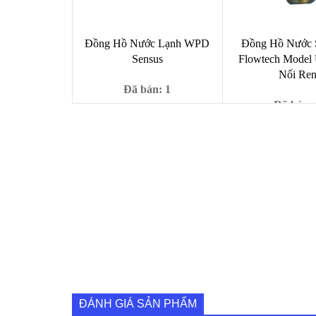
Đồng Hồ Nước Lạnh WPD
Đồng Hồ Nước 
Sensus
Flowtech Model 
Nối Re
Đã bán: 1
Đã bán: 
Giá
Giá
1,000
₫
9,000
₫
gốc
hiện
Giá
2,2
2,400,000
₫
là:
tại
gốc
9,000 ₫.
là:
là:
1,000 ₫.
2,40
ĐÁNH GIÁ SẢN PHẨM