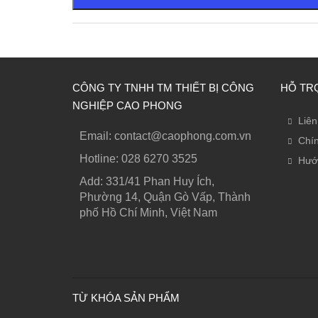
CÔNG TY TNHH TM THIẾT BỊ CÔNG
HỖ TR
NGHIỆP CAO PHONG
Liên
Email: contact@caophong.com.vn
Chín
Hotline: ‭028 6270 3525
Hướ
Add: 331/41 Phan Huy Ích,
Phường 14, Quận Gò Vấp, Thành
phố Hồ Chí Minh, Việt Nam
TỪ KHÓA SẢN PHẨM