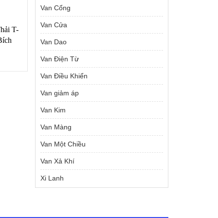
Van Cổng
Van Cửa
hải T-
ích
Van Dao
Van Điện Từ
Giá
00
₫
Van Điều Khiển
hiện
Van giảm áp
tại
0 ₫.
là:
Van Kim
329,000 ₫.
Van Màng
Van Một Chiều
Van Xả Khí
Xi Lanh