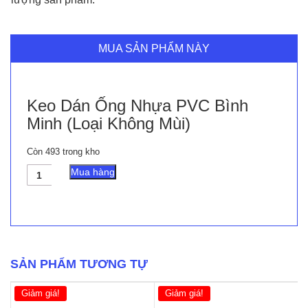
MUA SẢN PHẨM NÀY
Keo Dán Ống Nhựa PVC Bình
Minh (Loại Không Mùi)
Còn 493 trong kho
Keo
Mua hàng
Dán
Ống
Nhựa
PVC
Bình
Minh
(Loại
SẢN PHẨM TƯƠNG TỰ
Không
Mùi)
Giảm giá!
Giảm giá!
số
lượng