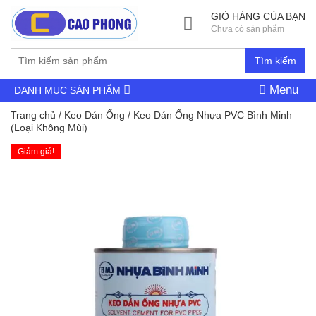
GIỎ HÀNG CỦA BẠN
Chưa có sản phẩm
Tìm kiếm
Menu
DANH MỤC SẢN PHẨM
Trang chủ
/
Keo Dán Ống
/ Keo Dán Ống Nhựa PVC Bình Minh
(Loại Không Mùi)
Giảm giá!