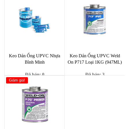
Keo Dán Ống UPVC Nhựa
Keo Dán Ống UPVC Weld
Bình Minh
On P717 Loại 1KG (947ML)
Đã bán: 0
Đã bán: 3
Giảm giá!
Giá
Giá
Giá
Giá
59,000
₫
29,000
₫
100,000
₫
90,000
₫
gốc
hiện
gốc
hiện
là:
tại
là:
tại
100,000 ₫.
là:
90,000 ₫.
là:
59,000 ₫.
29,000 ₫