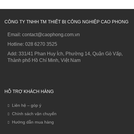
CÔNG TY TNHH TM THIẾT BỊ CÔNG NGHIỆP CAO PHONG
Email: contact@caophong.com.vn
Hotline: ‭028 6270 3525
Add: 331/41 Phan Huy Ích, Phường 14, Quận Gò Vấp,
Thành phố Hồ Chí Minh, Việt Nam
HỖ TRỢ KHÁCH HÀNG
Liên hệ – góp ý
Chính sách vận chuyển
Hướng dẫn mua hàng