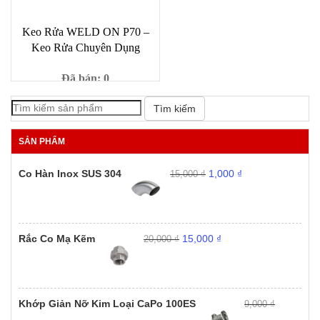
Keo Rửa WELD ON P70 –
Keo Rửa Chuyên Dụng
Đã bán: 0
Giá
Giá
1,000
₫
9,000
₫
Tìm kiếm
gốc
hiện
là:
tại
SẢN PHẨM
9,000 ₫.
là:
1,000 ₫.
Giá
Giá
Co Hàn Inox SUS 304
1,000
₫
15,000
₫
gốc
hiện
là:
tại
15,000 ₫.
là:
1,000 ₫.
Giá
Giá
Rắc Co Mạ Kẽm
15,000
₫
20,000
₫
gốc
hiện
là:
tại
20,000 ₫.
là:
15,000 ₫.
Khớp Giản Nỡ Kim Loại CaPo 100ES
9,000
₫