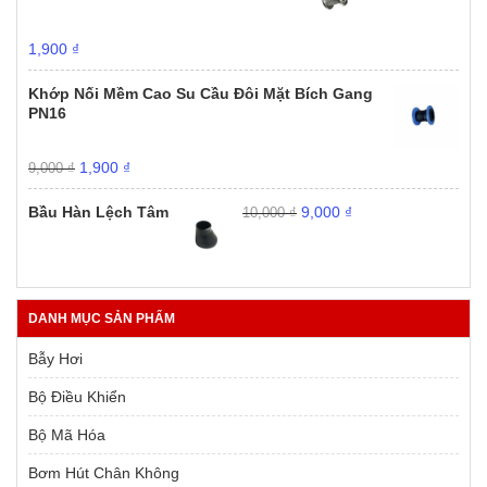
Giá
Giá
1,900
₫
gốc
hiện
là:
tại
Khớp Nối Mềm Cao Su Cầu Đôi Mặt Bích Gang
9,000 ₫.
là:
PN16
1,900 ₫.
Giá
Giá
1,900
₫
9,000
₫
gốc
hiện
Giá
Giá
là:
tại
Bầu Hàn Lệch Tâm
9,000
₫
10,000
₫
gốc
hiện
9,000 ₫.
là:
là:
tại
1,900 ₫.
10,000 ₫.
là:
9,000 ₫.
DANH MỤC SẢN PHẨM
Bẫy Hơi
Bộ Điều Khiển
Bộ Mã Hóa
Bơm Hút Chân Không