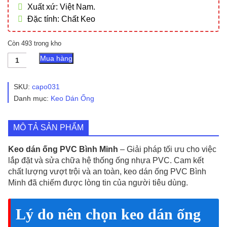
Xuất xứ: Việt Nam.
Đặc tính: Chất Keo
Còn 493 trong kho
Keo
Mua hàng
Dán
Ống
Nhựa
SKU:
capo031
PVC
Danh mục:
Keo Dán Ống
Bình
Minh
(Loại
MÔ TẢ SẢN PHẨM
Không
Mùi)
số
Keo dán ống PVC Bình Minh
– Giải pháp tối ưu cho việc
lượng
lắp đặt và sửa chữa hệ thống ống nhựa PVC. Cam kết
chất lượng vượt trội và an toàn, keo dán ống PVC Bình
Minh đã chiếm được lòng tin của người tiêu dùng.
Lý do nên chọn keo dán ống