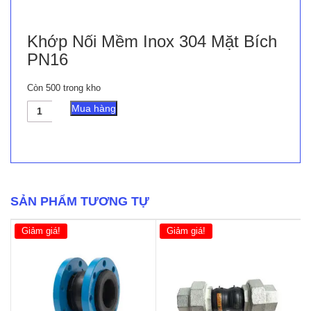
Khớp Nối Mềm Inox 304 Mặt Bích
PN16
Còn 500 trong kho
Khớp
Mua hàng
Nối
Mềm
Inox
304
Mặt
Bích
PN16
SẢN PHẨM TƯƠNG TỰ
số
lượng
Giảm giá!
Giảm giá!