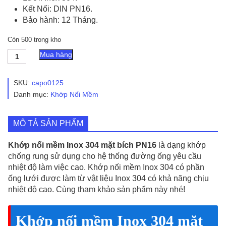
Kết Nối: DIN PN16.
Bảo hành: 12 Tháng.
Còn 500 trong kho
Khớp
Mua hàng
Nối
Mềm
Inox
SKU:
capo0125
304
Danh mục:
Khớp Nối Mềm
Mặt
Bích
PN16
MÔ TẢ SẢN PHẨM
số
lượng
Khớp nối mềm Inox 304 mặt bích PN16
là dạng khớp
chống rung sử dụng cho hệ thống đường ống yêu cầu
nhiệt độ làm việc cao. Khớp nối mềm Inox 304 có phần
ống lưới được làm từ vật liệu Inox 304 có khả năng chịu
nhiệt độ cao. Cùng tham khảo sản phẩm này nhé!
Khớp nối mềm Inox 304 mặt