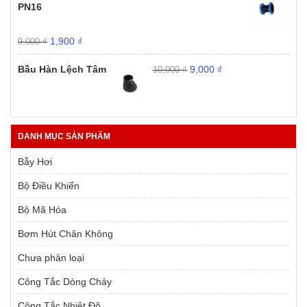
9,000 ₫.
là:
PN16
1,900 ₫.
Giá
Giá
1,900
₫
9,000
₫
gốc
hiện
Giá
Giá
là:
tại
Bầu Hàn Lệch Tâm
9,000
₫
10,000
₫
gốc
hiện
9,000 ₫.
là:
là:
tại
1,900 ₫.
10,000 ₫.
là:
9,000 ₫.
DANH MỤC SẢN PHẨM
Bẫy Hơi
Bộ Điều Khiển
Bộ Mã Hóa
Bơm Hút Chân Không
Chưa phân loại
Công Tắc Dòng Chảy
Công Tắc Nhiệt Độ