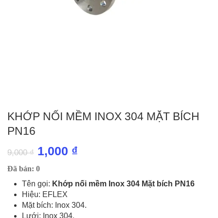
KHỚP NỐI MỀM INOX 304 MẶT BÍCH
PN16
Giá
Giá
1,000
₫
9,000
₫
gốc
hiện
Đã bán: 0
là:
tại
Tên gọi:
Khớp nối mềm Inox 304 Mặt bích PN16
Hiệu: EFLEX
9,000 ₫.
là:
Mặt bích: Inox 304.
1,000 ₫.
Lưới: Inox 304.