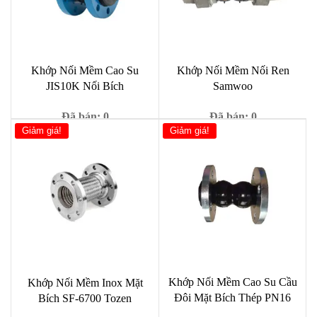
Khớp Nối Mềm Cao Su
Khớp Nối Mềm Nối Ren
JIS10K Nối Bích
Samwoo
Đã bán: 0
Đã bán: 0
Giảm giá!
Giảm giá!
Giá
Giá
Giá
Giá
769,000
₫
250,000
₫
989,000
₫
391,000
₫
gốc
hiện
gốc
hiện
là:
tại
là:
tại
989,000 ₫.
là:
391,000 ₫.
là:
769,000 ₫.
250,00
Khớp Nối Mềm Cao Su Cầu
Khớp Nối Mềm Inox Mặt
Đôi Mặt Bích Thép PN16
Bích SF-6700 Tozen