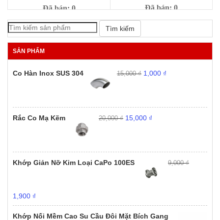
Đã bán: 0
Đã bán: 0
Giá
Giá
1,000
₫
Giá
Giá
9,000
₫
269,000
₫
399,000
₫
Tìm kiếm
gốc
hiện
gốc
hiện
là:
tại
là:
tại
SẢN PHẨM
9,000 ₫.
là:
399,000 ₫.
là:
1,000 ₫.
269,000 ₫.
Giá
Giá
Co Hàn Inox SUS 304
1,000
₫
15,000
₫
gốc
hiện
là:
tại
15,000 ₫.
là:
1,000 ₫.
Giá
Giá
Rắc Co Mạ Kẽm
15,000
₫
20,000
₫
gốc
hiện
là:
tại
20,000 ₫.
là:
15,000 ₫.
Khớp Giản Nỡ Kim Loại CaPo 100ES
9,000
₫
Giá
Giá
1,900
₫
gốc
hiện
là:
tại
Khớp Nối Mềm Cao Su Cầu Đôi Mặt Bích Gang