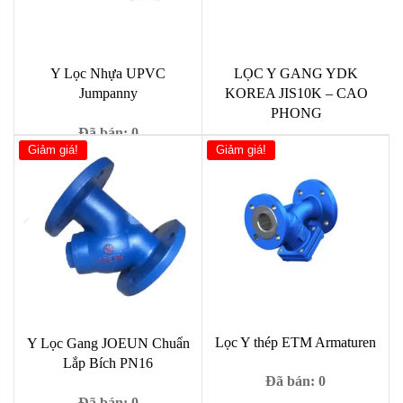
Y Lọc Nhựa UPVC
LỌC Y GANG YDK
Jumpanny
KOREA JIS10K – CAO
PHONG
Đã bán: 0
Giảm giá!
Giảm giá!
Đã bán: 0
Giá
Giá
19,000
₫
99,000
₫
gốc
hiện
Giá
Giá
680,000
₫
1,070,000
₫
là:
tại
gốc
hiện
99,000 ₫.
là:
là:
tại
19,000 ₫.
1,070,000 ₫.
là:
680,00
Lọc Y thép ETM Armaturen
Y Lọc Gang JOEUN Chuẩn
Lắp Bích PN16
Đã bán: 0
Đã bán: 0