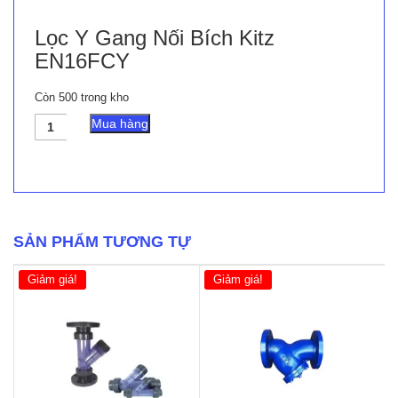
Lọc Y Gang Nối Bích Kitz
EN16FCY
Còn 500 trong kho
Lọc
Mua hàng
Y
Gang
Nối
Bích
Kitz
EN16FCY
số
SẢN PHẨM TƯƠNG TỰ
lượng
Giảm giá!
Giảm giá!