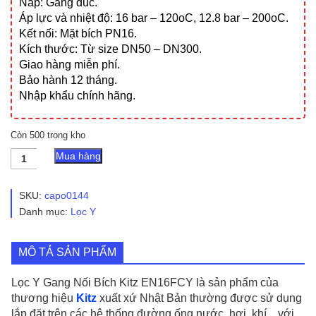
Nắp: Gang đúc.
Áp lực và nhiệt độ: 16 bar – 120oC, 12.8 bar – 200oC.
Kết nối: Mặt bích PN16.
Kích thước: Từ size DN50 – DN300.
Giao hàng miễn phí.
Bảo hành 12 tháng.
Nhập khẩu chính hãng.
Còn 500 trong kho
Lọc
Mua hàng
Y
Gang
Nối
SKU:
capo0144
Bích
Danh mục:
Lọc Y
Kitz
EN16FCY
số
MÔ TẢ SẢN PHẨM
lượng
Lọc Y Gang Nối Bích Kitz EN16FCY là sản phẩm của
thương hiệu
Kitz
xuất xứ Nhật Bản thường được sử dụng
lắp đặt trên các hệ thống đường ống nước, hơi, khí…với