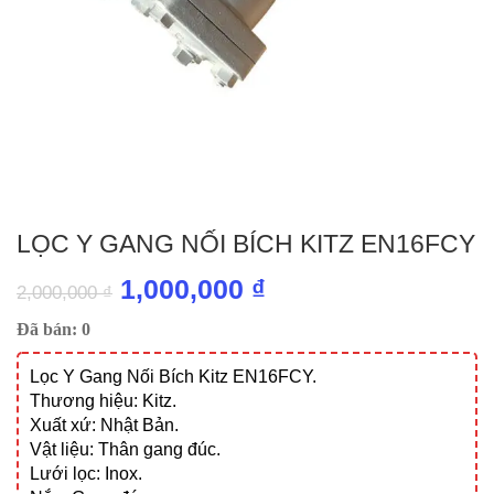
LỌC Y GANG NỐI BÍCH KITZ EN16FCY
Giá
Giá
1,000,000
₫
2,000,000
₫
gốc
hiện
Đã bán: 0
là:
tại
Lọc Y Gang Nối Bích Kitz EN16FCY.
2,000,000 ₫.
là:
Thương hiệu: Kitz.
1,000,000 ₫.
Xuất xứ: Nhật Bản.
Vật liệu: Thân gang đúc.
Lưới lọc: Inox.