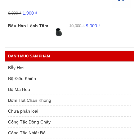
1,900 ₫.
Giá
Giá
1,900
₫
9,000
₫
gốc
hiện
Giá
Giá
là:
tại
Bầu Hàn Lệch Tâm
9,000
₫
10,000
₫
gốc
hiện
9,000 ₫.
là:
là:
tại
1,900 ₫.
10,000 ₫.
là:
9,000 ₫.
DANH MỤC SẢN PHẨM
Bẫy Hơi
Bộ Điều Khiển
Bộ Mã Hóa
Bơm Hút Chân Không
Chưa phân loại
Công Tắc Dòng Chảy
Công Tắc Nhiệt Độ