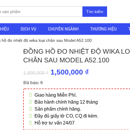
Tìm kiếm
THIỆU
DỊCH VỤ
CHUYÊN NGÀNH
THƯƠNG HIỆU
 hồ đo nhiệt độ wika loại chân sau Model A52.100
ĐỒNG HỒ ĐO NHIỆT ĐỘ WIKA LO
CHÂN SAU MODEL A52.100
Giá
Giá
1,500,000
₫
1,890,000
₫
gốc
hiện
Đã bán: 0
là:
tại
Giao hàng Miễn Phí.
1,890,000 ₫.
là:
Bảo hành chính hãng 12 tháng
1,500,000 ₫.
Sản phẩm chính hãng.
Đầy đủ giấy tờ CO, CQ đi kèm.
Hỗ trợ tư vấn 24/07