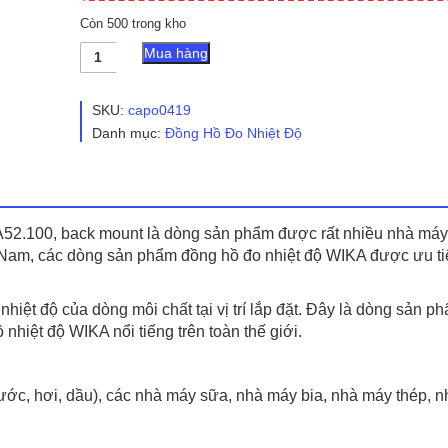
Còn 500 trong kho
Đồng
Mua hàng
hồ
đo
nhiệt
SKU:
capo0419
độ
Danh mục:
Đồng Hồ Đo Nhiệt Độ
wika
loại
chân
sau
Model
A52.100
A52.100, back mount là dòng sản phẩm được rất nhiều nhà máy
số
t Nam, các dòng sản phẩm đồng hồ đo nhiệt độ WIKA được ưu t
lượng
hiệt độ của dòng môi chất tại vị trí lắp đặt. Đây là dòng sản p
nhiệt độ WIKA nổi tiếng trên toàn thế giới.
ước, hơi, dầu), các nhà máy sữa, nhà máy bia, nhà máy thép, 