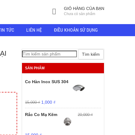
GIỎ HÀNG CỦA BẠN
Chưa có sản phẩm
TIN TỨC
LIÊN HỆ
ĐIỀU KHOẢN SỬ DỤNG
ẠI
Tìm kiếm
SẢN PHẨM
Co Hàn Inox SUS 304
Giá
Giá
1,000
₫
15,000
₫
gốc
hiện
là:
tại
Rắc Co Mạ Kẽm
20,000
₫
15,000 ₫.
là:
1,000 ₫.
Giá
Giá