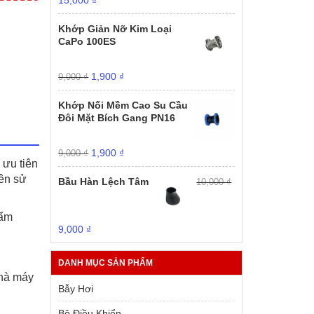
15,000
₫
gốc
hiện
là:
tại
Khớp Giản Nỡ Kim Loại
20,000 ₫.
là:
CaPo 100ES
15,000 ₫.
Giá
Giá
1,900
₫
9,000
₫
gốc
hiện
là:
tại
Khớp Nối Mềm Cao Su Cầu
9,000 ₫.
là:
Đôi Mặt Bích Gang PN16
1,900 ₫.
Giá
Giá
1,900
₫
9,000
₫
 ưu tiên
gốc
hiện
là:
tại
iên sử
Bầu Hàn Lệch Tâm
10,000
₫
9,000 ₫.
là:
1,900 ₫.
hẩm
Giá
Giá
9,000
₫
gốc
hiện
là:
tại
DANH MỤC SẢN PHẨM
10,000 ₫.
là:
nhà máy
9,000 ₫.
Bẫy Hơi
Bộ Điều Khiển