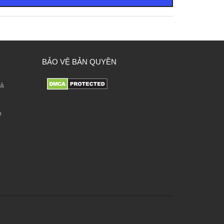
BẢO VỆ BẢN QUYỀN
rả
n