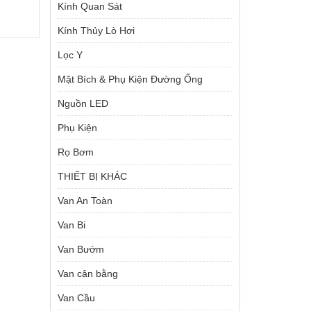
Kính Quan Sát
Kính Thủy Lò Hơi
Giá
000
₫
Lọc Y
hiện
tại
Mặt Bích & Phụ Kiện Đường Ống
00 ₫.
là:
3,500,000 ₫.
Nguồn LED
Phụ Kiện
Rọ Bơm
THIẾT BỊ KHÁC
Van An Toàn
Van Bi
Van Bướm
Van cân bằng
Van Cầu