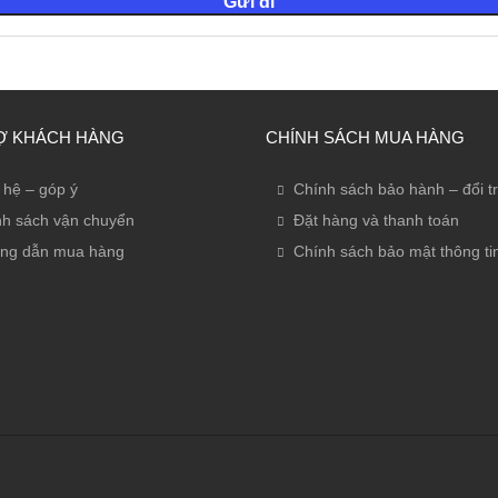
Ợ KHÁCH HÀNG
CHÍNH SÁCH MUA HÀNG
 hệ – góp ý
Chính sách bảo hành – đổi t
h sách vận chuyển
Đặt hàng và thanh toán
ng dẫn mua hàng
Chính sách bảo mật thông ti