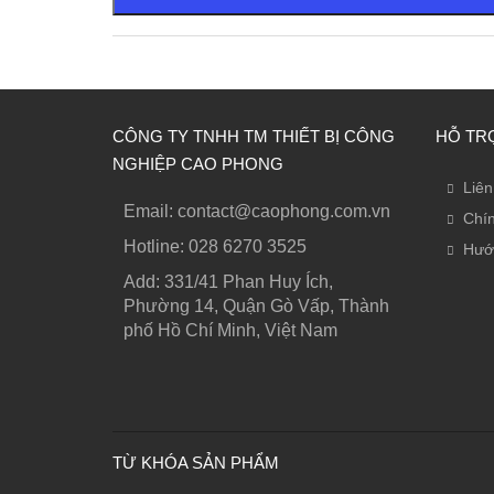
CÔNG TY TNHH TM THIẾT BỊ CÔNG
HỖ TR
NGHIỆP CAO PHONG
Liên
Email: contact@caophong.com.vn
Chín
Hotline: ‭028 6270 3525
Hướ
Add: 331/41 Phan Huy Ích,
Phường 14, Quận Gò Vấp, Thành
phố Hồ Chí Minh, Việt Nam
TỪ KHÓA SẢN PHẨM