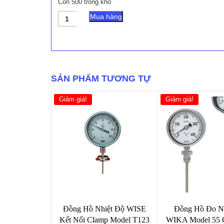
Còn 500 trong kho
Đồng
Mua hàng
hồ
đo
nhiệt
độ
wika
loại
SẢN PHẨM TƯƠNG TỰ
chân
sau
Model
Giảm giá!
Giảm giá!
A52.100
số
lượng
Đồng Hồ Nhiệt Độ WISE
Đồng Hồ Đo N
Kết Nối Clamp Model T123
WIKA Model 55 