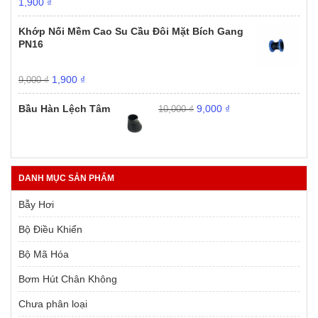
Giá
Giá
1,900
₫
gốc
hiện
là:
tại
Khớp Nối Mềm Cao Su Cầu Đôi Mặt Bích Gang
9,000 ₫.
là:
PN16
1,900 ₫.
Giá
Giá
1,900
₫
9,000
₫
gốc
hiện
Giá
Giá
là:
tại
Bầu Hàn Lệch Tâm
9,000
₫
10,000
₫
gốc
hiện
9,000 ₫.
là:
là:
tại
1,900 ₫.
10,000 ₫.
là:
9,000 ₫.
DANH MỤC SẢN PHẨM
Bẫy Hơi
Bộ Điều Khiển
Bộ Mã Hóa
Bơm Hút Chân Không
Chưa phân loại