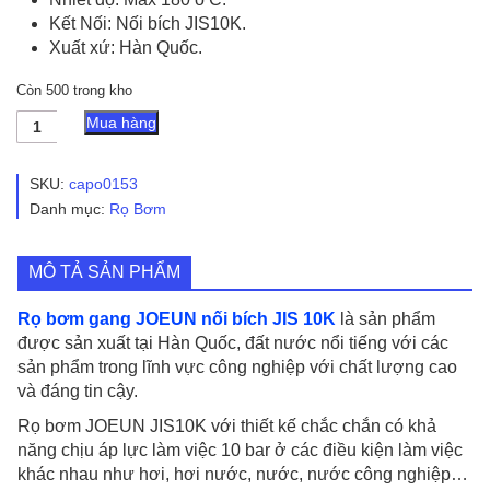
Kết Nối: Nối bích JIS10K.
Xuất xứ: Hàn Quốc.
Còn 500 trong kho
Rọ
Mua hàng
Bơm
Gang
JOEUN
SKU:
capo0153
Nối
Danh mục:
Rọ Bơm
Bích
JIS
10K
MÔ TẢ SẢN PHẨM
số
lượng
Rọ bơm gang JOEUN nối bích JIS 10K
là sản phẩm
được sản xuất tại Hàn Quốc, đất nước nổi tiếng với các
sản phẩm trong lĩnh vực công nghiệp với chất lượng cao
và đáng tin cậy.
Rọ bơm JOEUN JIS10K với thiết kế chắc chắn có khả
năng chịu áp lực làm việc 10 bar ở các điều kiện làm việc
khác nhau như hơi, hơi nước, nước, nước công nghiệp…