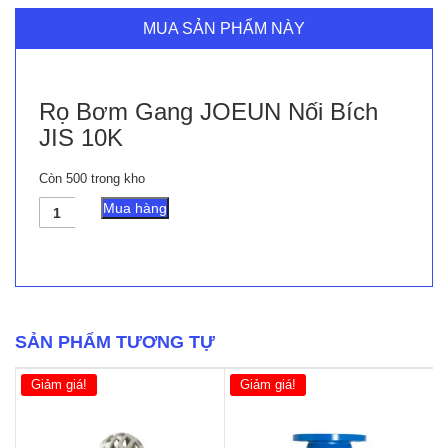
MUA SẢN PHẨM NÀY
Rọ Bơm Gang JOEUN Nối Bích
JIS 10K
Còn 500 trong kho
Rọ
Mua hàng
Bơm
Gang
JOEUN
Nối
Bích
JIS
10K
SẢN PHẨM TƯƠNG TỰ
số
lượng
Giảm giá!
Giảm giá!