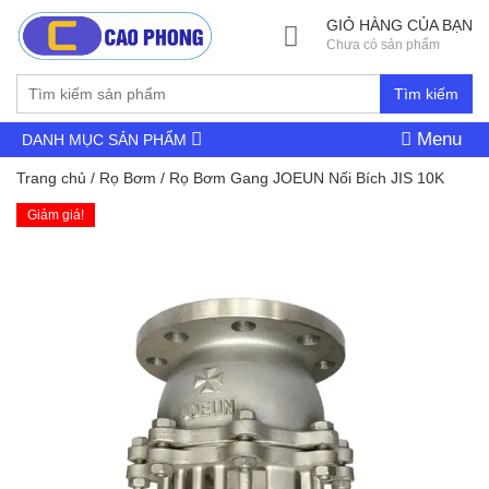
GIỎ HÀNG CỦA BẠN
Chưa có sản phẩm
Tìm kiếm
Menu
DANH MỤC SẢN PHẨM
Trang chủ
/
Rọ Bơm
/ Rọ Bơm Gang JOEUN Nối Bích JIS 10K
Giảm giá!