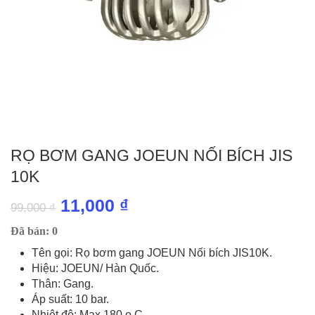
RỌ BƠM GANG JOEUN NỐI BÍCH JIS
10K
Giá
Giá
11,000
₫
99,000
₫
gốc
hiện
Đã bán: 0
là:
tại
Tên gọi: Rọ bơm gang JOEUN Nối bích JIS10K.
Hiệu: JOEUN/ Hàn Quốc.
99,000 ₫.
là:
Thân: Gang.
11,000 ₫.
Áp suất: 10 bar.
Nhiêt độ: Max 180 o C.