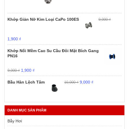
là:
tại
20,000 ₫.
là:
15,000 ₫.
Khớp Giản Nỡ Kim Loại CaPo 100ES
9,000
₫
Giá
Giá
1,900
₫
gốc
hiện
là:
tại
Khớp Nối Mềm Cao Su Cầu Đôi Mặt Bích Gang
9,000 ₫.
là:
PN16
1,900 ₫.
Giá
Giá
1,900
₫
9,000
₫
gốc
hiện
Giá
Giá
là:
tại
Bầu Hàn Lệch Tâm
9,000
₫
10,000
₫
gốc
hiện
9,000 ₫.
là:
là:
tại
1,900 ₫.
10,000 ₫.
là:
9,000 ₫.
DANH MỤC SẢN PHẨM
Bẫy Hơi