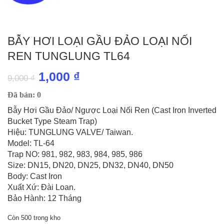
BẪY HƠI LOẠI GẦU ĐẢO LOẠI NỐI
REN TUNGLUNG TL64
Giá
Giá
1,000
₫
9,000
₫
gốc
hiện
Đã bán: 0
là:
tại
Bẫy Hơi Gầu Đảo/ Ngược Loại Nối Ren (Cast Iron Inverted
Bucket Type Steam Trap)
9,000 ₫.
là:
Hiệu: TUNGLUNG VALVE/ Taiwan.
1,000 ₫.
Model: TL-64
Trap NO: 981, 982, 983, 984, 985, 986
Size: DN15, DN20, DN25, DN32, DN40, DN50
Body: Cast Iron
Xuất Xứ: Đài Loan.
Bảo Hành: 12 Tháng
Còn 500 trong kho