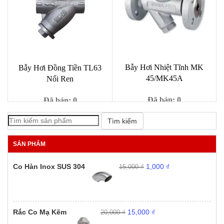
1,000 ₫.
1,000 ₫.
Bẫy Hơi Nhiệt Tĩnh MK
Bẫy Hơi Đồng Tiền TL63
45/MK45A
Nối Ren
Đã bán: 0
Đã bán: 0
Giá
Giá
21,000,000
₫
Giá
Giá
25,000,000
₫
1,000
₫
9,000
₫
Tìm kiếm
gốc
hiệ
gốc
hiện
là:
tại
là:
tại
SẢN PHẨM
25,000,000 ₫.
là:
9,000 ₫.
là:
21,0
1,000 ₫.
Giá
Giá
Co Hàn Inox SUS 304
1,000
₫
15,000
₫
gốc
hiện
là:
tại
15,000 ₫.
là:
1,000 ₫.
Giá
Giá
Rắc Co Mạ Kẽm
15,000
₫
20,000
₫
gốc
hiện