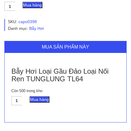
Bẫy
Mua hàng
Hơi
Loại
Gầu
SKU:
capo0398
Đảo
Danh mục:
Bẫy Hơi
Loại
Nối
Ren
TUNGLUNG
MUA SẢN PHẨM NÀY
TL64
số
lượng
Bẫy Hơi Loại Gầu Đảo Loại Nối
Ren TUNGLUNG TL64
Còn 500 trong kho
Bẫy
Mua hàng
Hơi
Loại
Gầu
Đảo
Loại
Nối