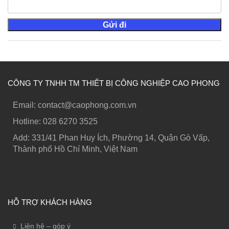
CÔNG TY TNHH TM THIẾT BỊ CÔNG NGHIỆP CAO PHONG
Email: contact@caophong.com.vn
Hotline: ‭028 6270 3525
Add: 331/41 Phan Huy Ích, Phường 14, Quận Gò Vấp,
Thành phố Hồ Chí Minh, Việt Nam
HỖ TRỢ KHÁCH HÀNG
Liên hệ – góp ý