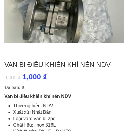
VAN BI ĐIỀU KHIỂN KHÍ NÉN NDV
Giá
Giá
1,000
₫
9,000
₫
gốc
hiện
Đã bán: 0
là:
tại
Van bi điều khiển khí nén NDV
9,000 ₫.
là:
Thương hiệu: NDV
Xuất xứ: Nhật Bản
1,000 ₫.
Loại van: Van bi 2pc
Chất liệu: inox 316L