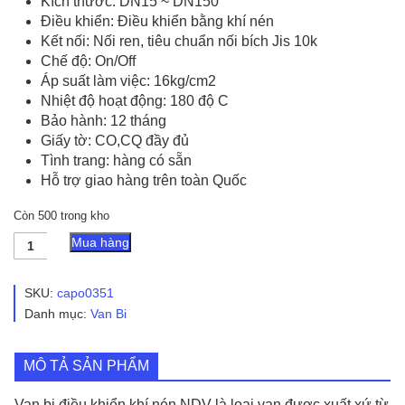
Kích thước: DN15 ~ DN150
Điều khiển: Điều khiển bằng khí nén
Kết nối: Nối ren, tiêu chuẩn nối bích Jis 10k
Chế độ: On/Off
Áp suất làm việc: 16kg/cm2
Nhiệt độ hoạt động: 180 độ C
Bảo hành: 12 tháng
Giấy tờ: CO,CQ đầy đủ
Tình trang: hàng có sẵn
Hỗ trợ giao hàng trên toàn Quốc
Còn 500 trong kho
Van
Mua hàng
bi
điều
khiển
SKU:
capo0351
khí
Danh mục:
Van Bi
nén
NDV
số
MÔ TẢ SẢN PHẨM
lượng
Van bi điều khiển khí nén NDV là loại van được xuất xứ từ