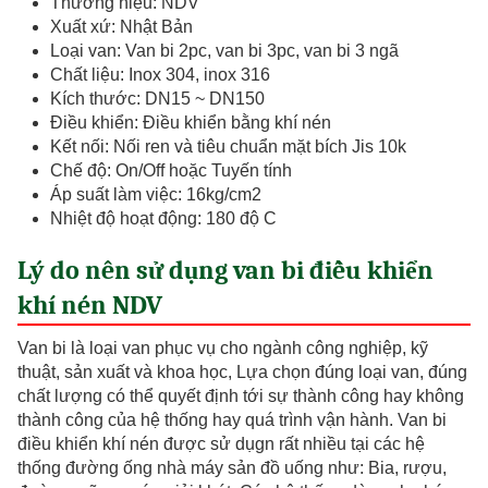
Thương hiệu: NDV
Xuất xứ: Nhật Bản
Loại van: Van bi 2pc, van bi 3pc, van bi 3 ngã
Chất liệu: Inox 304, inox 316
Kích thước: DN15 ~ DN150
Điều khiển: Điều khiển bằng khí nén
Kết nối: Nối ren và tiêu chuẩn mặt bích Jis 10k
Chế độ: On/Off hoặc Tuyến tính
Áp suất làm việc: 16kg/cm2
Nhiệt độ hoạt động: 180 độ C
Lý do nên sử dụng van bi điều khiển
khí nén NDV
Van bi là loại van phục vụ cho ngành công nghiệp, kỹ
thuật, sản xuất và khoa học, Lựa chọn đúng loại van, đúng
chất lượng có thể quyết định tới sự thành công hay không
thành công của hệ thống hay quá trình vận hành. Van bi
điều khiển khí nén được sử dụgn rất nhiều tại các hệ
thống đường ống nhà máy sản đồ uống như: Bia, rượu,