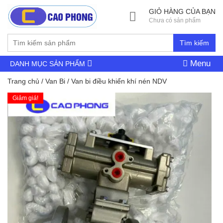
GIỎ HÀNG CỦA BẠN
Chưa có sản phẩm
Tìm kiếm
Menu
DANH MỤC SẢN PHẨM
Trang chủ
/
Van Bi
/ Van bi điều khiển khí nén NDV
Giảm giá!