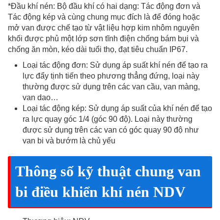
*Đầu khí nén: Bộ đầu khí có hai dạng: Tác động đơn và
Tác động kép và cùng chung mục đích là để đóng hoặc
mở van được chế tạo từ vật liệu hợp kim nhôm nguyên
khối được phủ một lớp sơn tĩnh điện chống bám bụi và
chống ăn mòn, kéo dài tuổi thọ, đạt tiêu chuẩn IP67.
Loại tác động đơn: Sử dụng áp suất khí nén để tạo ra
lực đẩy tịnh tiến theo phương thẳng đứng, loại này
thường được sử dụng trên các van cầu, van màng,
van dao…
Loại tác động kép: Sử dụng áp suất của khí nén để tạo
ra lực quay góc 1/4 (góc 90 độ). Loại này thường
được sử dụng trên các van có góc quay 90 độ như
van bi và bướm là chủ yếu
Thông số kỹ thuật chung van
bi điều khiển khí nén NDV