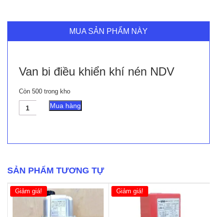
MUA SẢN PHẨM NÀY
Van bi điều khiển khí nén NDV
Còn 500 trong kho
Van
Mua hàng
bi
điều
khiển
khí
nén
NDV
số
SẢN PHẨM TƯƠNG TỰ
lượng
Giảm giá!
Giảm giá!