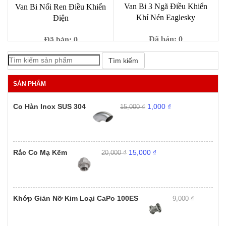
Van Bi 3 Ngã Điều Khiển
Van Bi Nối Ren Điều Khiển
Khí Nén Eaglesky
Điện
Đã bán: 0
Đã bán: 0
Giá
Giá
1,000
₫
Giá
Giá
9,000
₫
1,000
₫
9,000
₫
Tìm kiếm
gốc
hiện
gốc
hiện
là:
tại
là:
tại
SẢN PHẨM
9,000 ₫.
là:
9,000 ₫.
là:
1,000 ₫.
1,000 ₫.
Giá
Giá
Co Hàn Inox SUS 304
1,000
₫
15,000
₫
gốc
hiện
là:
tại
15,000 ₫.
là:
1,000 ₫.
Giá
Giá
Rắc Co Mạ Kẽm
15,000
₫
20,000
₫
gốc
hiện
là:
tại
20,000 ₫.
là:
15,000 ₫.
Khớp Giản Nỡ Kim Loại CaPo 100ES
9,000
₫