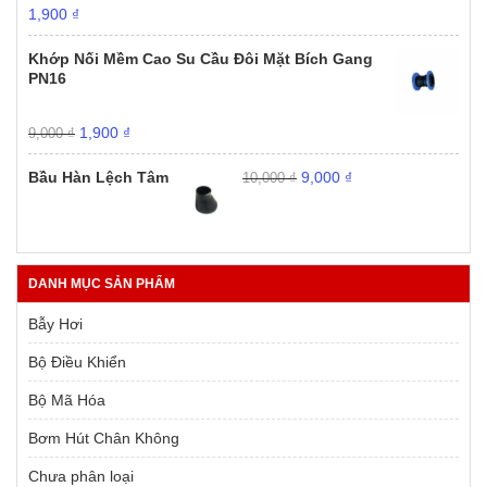
Giá
Giá
1,900
₫
gốc
hiện
là:
tại
Khớp Nối Mềm Cao Su Cầu Đôi Mặt Bích Gang
9,000 ₫.
là:
PN16
1,900 ₫.
Giá
Giá
1,900
₫
9,000
₫
gốc
hiện
Giá
Giá
là:
tại
Bầu Hàn Lệch Tâm
9,000
₫
10,000
₫
gốc
hiện
9,000 ₫.
là:
là:
tại
1,900 ₫.
10,000 ₫.
là:
9,000 ₫.
DANH MỤC SẢN PHẨM
Bẫy Hơi
Bộ Điều Khiển
Bộ Mã Hóa
Bơm Hút Chân Không
Chưa phân loại