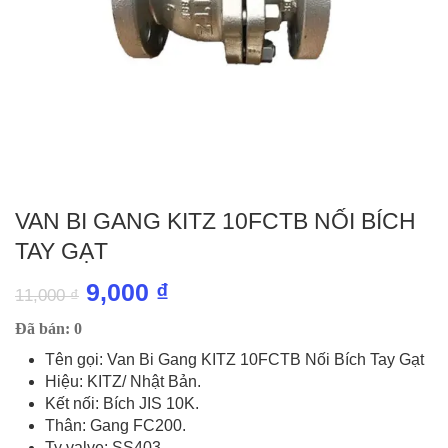
VAN BI GANG KITZ 10FCTB NỐI BÍCH
TAY GẠT
Giá
Giá
9,000
₫
11,000
₫
gốc
hiện
Đã bán: 0
là:
tại
Tên gọi: Van Bi Gang KITZ 10FCTB Nối Bích Tay Gạt
Hiệu: KITZ/ Nhật Bản.
11,000 ₫.
là:
Kết nối: Bích JIS 10K.
9,000 ₫.
Thân: Gang FC200.
Ty valve: SS403.