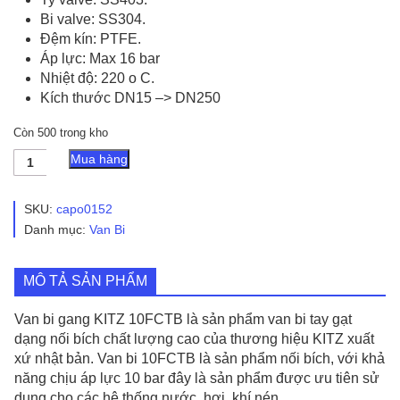
Bi valve: SS304.
Đệm kín: PTFE.
Áp lực: Max 16 bar
Nhiệt độ: 220 o C.
Kích thước DN15 –> DN250
Còn 500 trong kho
Van
Mua hàng
Bi
Gang
KITZ
SKU:
capo0152
10FCTB
Danh mục:
Van Bi
Nối
Bích
Tay
MÔ TẢ SẢN PHẨM
Gạt
số
lượng
Van bi gang KITZ 10FCTB là sản phẩm van bi tay gạt
dạng nối bích chất lượng cao của thương hiệu KITZ xuất
xứ nhật bản. Van bi 10FCTB là sản phẩm nối bích, với khả
năng chịu áp lực 10 bar đây là sản phẩm được ưu tiên sử
dụng cho các hệ thống nước, hơi, khí nén…