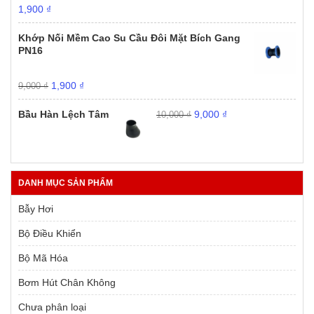
Giá
Giá
1,900
₫
gốc
hiện
là:
tại
Khớp Nối Mềm Cao Su Cầu Đôi Mặt Bích Gang
9,000 ₫.
là:
PN16
1,900 ₫.
Giá
Giá
1,900
₫
9,000
₫
gốc
hiện
Giá
Giá
là:
tại
Bầu Hàn Lệch Tâm
9,000
₫
10,000
₫
gốc
hiện
9,000 ₫.
là:
là:
tại
1,900 ₫.
10,000 ₫.
là:
9,000 ₫.
DANH MỤC SẢN PHẨM
Bẫy Hơi
Bộ Điều Khiển
Bộ Mã Hóa
Bơm Hút Chân Không
Chưa phân loại