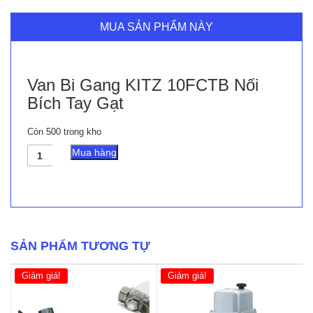
MUA SẢN PHẨM NÀY
Van Bi Gang KITZ 10FCTB Nối
Bích Tay Gạt
Còn 500 trong kho
Van
Mua hàng
Bi
Gang
KITZ
10FCTB
Nối
Bích
Tay
SẢN PHẨM TƯƠNG TỰ
Gạt
số
Giảm giá!
Giảm giá!
lượng