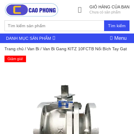
GIỎ HÀNG CỦA BẠN
Chưa có sản phẩm
Tìm kiếm
Menu
DANH MỤC SẢN PHẨM
Trang chủ
/
Van Bi
/ Van Bi Gang KITZ 10FCTB Nối Bích Tay Gạt
Giảm giá!