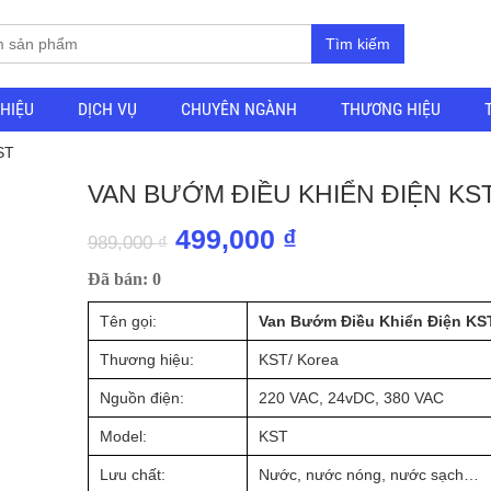
Tìm kiếm
THIỆU
DỊCH VỤ
CHUYÊN NGÀNH
THƯƠNG HIỆU
ST
VAN BƯỚM ĐIỀU KHIỂN ĐIỆN KS
Giá
Giá
499,000
₫
989,000
₫
gốc
hiện
Đã bán: 0
là:
tại
Tên gọi:
Van Bướm Điều Khiển Điện KS
989,000 ₫.
là:
Thương hiệu:
KST/ Korea
499,000 ₫.
Nguồn điện:
220 VAC, 24vDC, 380 VAC
Model:
KST
Lưu chất:
Nước, nước nóng, nước sạch…