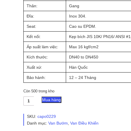
Thân:
Gang
Đĩa:
Inox 304.
Seat:
Cao su EPDM.
Kết nối:
Kẹp bích JIS 10K/ PN16/ ANSI #
Áp suất làm việc:
Max 16 kgf/cm2
Kích thước:
DN40 to DN450
Xuất xứ:
Hàn Quốc
Bảo hành:
12 – 24 Tháng
Còn 500 trong kho
Van
Mua hàng
Bướm
Điều
Khiển
SKU:
capo0229
Điện
Danh mục:
Van Bướm
,
Van Điều Khiển
KST
số