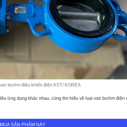
ế van bướm điều khiển điện KST/ KOREA
u ứng dụng khác nhau, cùng tìm hiểu về loại van bướm điện 
MUA SẢN PHẨM NÀY