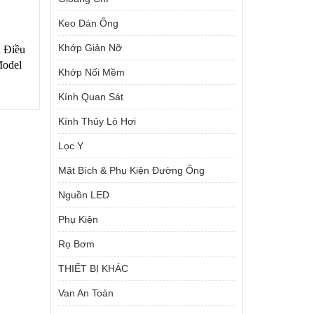
Keo Dán Ống
Khớp Giản Nỡ
n Điều
Model
Khớp Nối Mềm
Kính Quan Sát
Kính Thủy Lò Hơi
Giá
00
₫
Lọc Y
hiện
tại
Mặt Bích & Phụ Kiện Đường Ống
000 ₫.
là:
890,000 ₫.
Nguồn LED
Phụ Kiện
Rọ Bơm
THIẾT BỊ KHÁC
Van An Toàn