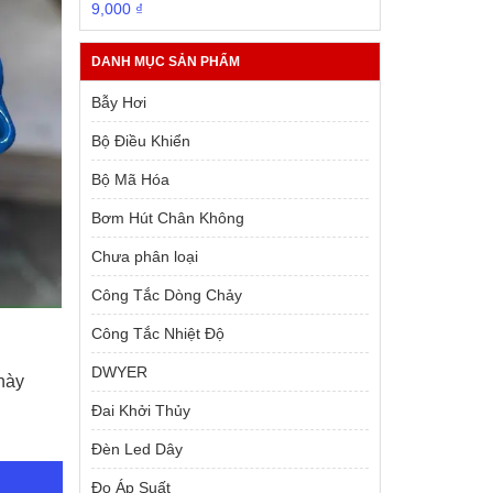
Giá
Giá
9,000
₫
gốc
hiện
là:
tại
DANH MỤC SẢN PHẨM
10,000 ₫.
là:
9,000 ₫.
Bẫy Hơi
Bộ Điều Khiển
Bộ Mã Hóa
Bơm Hút Chân Không
Chưa phân loại
Công Tắc Dòng Chảy
Công Tắc Nhiệt Độ
DWYER
này
Đai Khởi Thủy
Đèn Led Dây
Đo Áp Suất