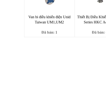
Van bi điều khiển điện Unid
Thiết Bị Điều Khi
Taiwan UM1,UM2
Series HKC Ac
Đã bán: 1
Đã bán: 
Giá
Giá
Giá
2,790,000
₫
22,
3,000,000
₫
29,800,000
₫
gốc
hiện
gốc
là:
tại
là:
3,000,000 ₫.
là:
29,8
2,790,000 ₫.