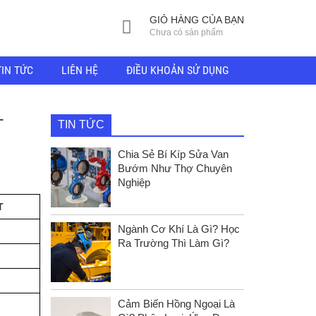
GIỎ HÀNG CỦA BẠN
Chưa có sản phẩm
TIN TỨC
LIÊN HỆ
ĐIỀU KHOẢN SỬ DỤNG
T
TIN TỨC
Chia Sẻ Bí Kíp Sửa Van
Bướm Như Thợ Chuyên
Nghiệp
T
Ngành Cơ Khí Là Gì? Học
Ra Trường Thì Làm Gì?
Cảm Biến Hồng Ngoại Là