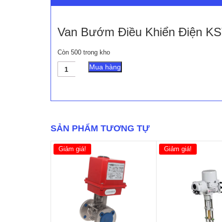
Van Bướm Điều Khiển Điện K
Còn 500 trong kho
Van
Mua hàng
Bướm
Điều
Khiển
Điện
KST
số
SẢN PHẨM TƯƠNG TỰ
lượng
Giảm giá!
Giảm giá!