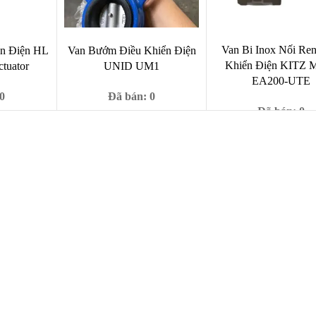
Van Bi Inox Nối Re
ển Điện HL
Van Bướm Điều Khiển Điện
Khiển Điện KITZ 
tuator
UNID UM1
EA200-UTE
0
Đã bán: 0
Đã bán: 0
Giá
Giá
Giá
890,000
₫
888,000
₫
990,000
₫
Giá
hiện
gốc
hiện
890,0
1,290,000
₫
gốc
tại
là:
tại
là:
00,000 ₫.
là:
990,000 ₫.
là:
1,290,
22,890,000 ₫.
888,000 ₫.