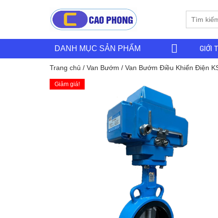
GIỚI 
DANH MỤC SẢN PHẨM
Trang chủ
/
Van Bướm
/ Van Bướm Điều Khiển Điện K
Giảm giá!