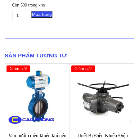
Còn 500 trong kho
Van
Mua hàng
Bướm
Điều
Khiển
Điện
UNID
UM1
số
SẢN PHẨM TƯƠNG TỰ
lượng
Giảm giá!
Giảm giá!
Van bướm điều khiển khí nén
Thiết Bị Điều Khiển Điện