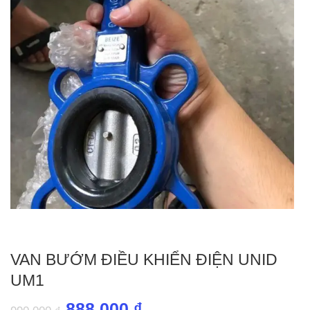
VAN BƯỚM ĐIỀU KHIỂN ĐIỆN UNID
UM1
Giá
Giá
888,000
₫