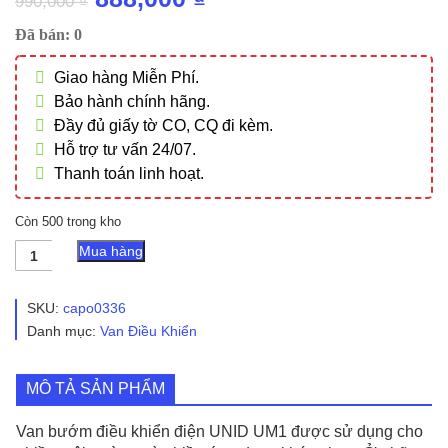
990,000
₫
gốc
hiện
Đã bán: 0
là:
tại
Giao hàng Miễn Phí.
990,000 ₫.
là:
Bảo hành chính hãng.
888,000 ₫.
Đầy đủ giấy tờ CO, CQ đi kèm.
Hỗ trợ tư vấn 24/07.
Thanh toán linh hoạt.
Còn 500 trong kho
Van
Mua hàng
Bướm
Điều
Khiển
SKU:
capo0336
Điện
Danh mục:
Van Điều Khiển
UNID
UM1
số
MÔ TẢ SẢN PHẨM
lượng
Van bướm điều khiển điện UNID UM1 được sử dụng cho