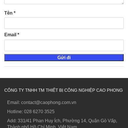
Tên
*
Email
*
CÔNG TY TNHH TM THIẾT BỊ CÔNG NGHIỆP CAO PHONG
Email: contact@caophong.com.vn
Hotline: ‭028 6270 3525
Add: 331/41 Phan Huy Ích, Phường 14, Quận Gò Vấp,
Thành phố Hồ Chí Minh, Việt Nam