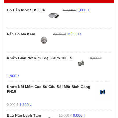
1,000 ₫.
4,900,000 ₫.
Giá
Giá
Co Hàn Inox SUS 304
1,000
₫
15,000
₫
gốc
hiện
là:
tại
15,000 ₫.
là:
1,000 ₫.
Giá
Giá
Rắc Co Mạ Kẽm
15,000
₫
20,000
₫
gốc
hiện
là:
tại
20,000 ₫.
là:
15,000 ₫.
Khớp Giản Nỡ Kim Loại CaPo 100ES
9,000
₫
Giá
Giá
1,900
₫
gốc
hiện
là:
tại
Khớp Nối Mềm Cao Su Cầu Đôi Mặt Bích Gang
9,000 ₫.
là:
PN16
1,900 ₫.
Giá
Giá
1,900
₫
9,000
₫
gốc
hiện
Giá
Giá
là:
tại
Bầu Hàn Lệch Tâm
9,000
₫
10,000
₫
gốc
hiện