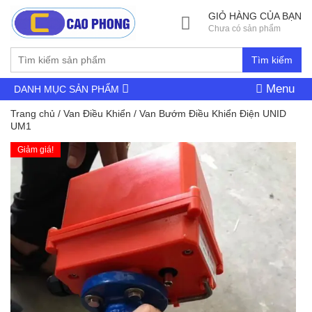
GIỎ HÀNG CỦA BẠN
Chưa có sản phẩm
Tìm kiếm
Menu
DANH MỤC SẢN PHẨM
Trang chủ
/
Van Điều Khiển
/ Van Bướm Điều Khiển Điện UNID
UM1
Giảm giá!