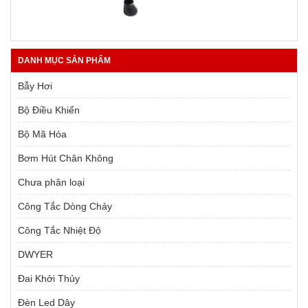
9,000 ₫.
là:
là:
tại
1,900 ₫.
10,000 ₫.
là:
9,000 ₫.
DANH MỤC SẢN PHẨM
Bẫy Hơi
Bộ Điều Khiển
Bộ Mã Hóa
Bơm Hút Chân Không
Chưa phân loại
Công Tắc Dòng Chảy
Công Tắc Nhiệt Độ
DWYER
Đai Khởi Thủy
Đèn Led Dây