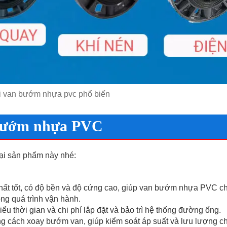
i van bướm nhựa pvc phổ biến
 bướm nhựa PVC
ại sản phẩm này nhé:
hất tốt, có độ bền và độ cứng cao, giúp van bướm nhựa PVC c
ong quá trình vận hành.
iểu thời gian và chi phí lắp đặt và bảo trì hệ thống đường ống.
ng cách xoay bướm van, giúp kiểm soát áp suất và lưu lượng ch