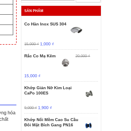
SẢN PHẨM
Co Hàn Inox SUS 304
Giá
Giá
1,000
₫
15,000
₫
gốc
hiện
là:
tại
Rắc Co Mạ Kẽm
20,000
₫
15,000 ₫.
là:
1,000 ₫.
Giá
Giá
15,000
₫
gốc
hiện
là:
tại
Khớp Giản Nỡ Kim Loại
20,000 ₫.
là:
CaPo 100ES
15,000 ₫.
Giá
Giá
1,900
₫
9,000
₫
ường hóa
gốc
hiện
là:
tại
chất
Khớp Nối Mềm Cao Su Cầu
9,000 ₫.
là:
Đôi Mặt Bích Gang PN16
1,900 ₫.