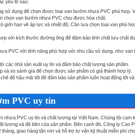
c yếu tố sau:
ờng sử dụng để chọn được loại van bướm nhựa PVC phù hợp. V
cần chọn van bướm nhựa PVC chịu được hóa chất.
 giới hạn về áp lực và nhiệt độ. Cần lựa chọn loại van phù hợ
hợp với kích thước đường ống để đảm bảo tính chất lưu chất đ
nhựa PVC với tính năng phù hợp với nhu cầu sử dụng, như va
 các nhà sản xuất uy tín và đảm bảo chất lượng sản phẩm.
p và so sánh giá để chọn được sản phẩm có giá thành hợp lý.
 chế độ hậu mãi tốt để đảm bảo sản phẩm luôn hoạt động tốt v
ướm PVC uy tín
 nhựa PVC uy tín và chất lượng tại Việt Nam. Chúng tôi cam 
ất lượng và độ bền của sản phẩm. Bên cạnh đó, Công ty Cao 
háng, giao hàng tận nơi và hỗ trợ tư vấn kỹ thuật miễn phí ch