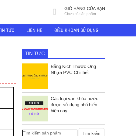
GIỎ HÀNG CỦA BẠN
Chưa có sản phẩm
TIN TỨC
LIÊN HỆ
ĐIỀU KHOẢN SỬ DỤNG
TIN TỨC
Bảng Kích Thước Ống
Nhựa PVC Chi Tiết
Các loại van khóa nước
được sử dụng phổ biến
hiện nay
Tìm kiếm