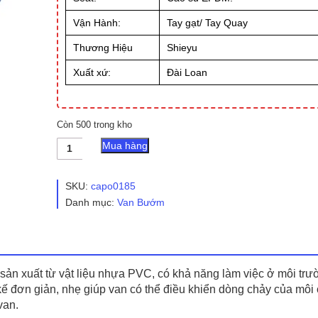
Vận Hành:
Tay gạt/ Tay Quay
Thương Hiệu
Shieyu
Xuất xứ:
Đài Loan
Còn 500 trong kho
Van
Mua hàng
Bướm
Nhựa
PVC
SKU:
capo0185
số
Danh mục:
Van Bướm
lượng
ản xuất từ vật liệu nhựa PVC, có khả năng làm việc ở môi tr
ế đơn giản, nhẹ giúp van có thể điều khiển dòng chảy của môi 
van.