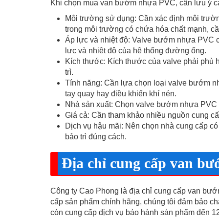
Khi chọn mua van bướm nhựa PVC, cần lưu ý cá
Môi trường sử dụng: Cần xác định môi trư
trong môi trường có chứa hóa chất mạnh, 
Áp lực và nhiệt độ: Valve bướm nhựa PVC có
lực và nhiệt độ của hệ thống đường ống.
Kích thước: Kích thước của valve phải phù 
trì.
Tính năng: Cần lựa chọn loại valve bướm 
tay quay hay điều khiển khí nén.
Nhà sản xuất: Chọn valve bướm nhựa PVC từ
Giá cả: Cần tham khảo nhiều nguồn cung cấ
Dịch vụ hậu mãi: Nên chọn nhà cung cấp có
bảo trì đúng cách.
Địa chỉ cung cấp van b
Công ty Cao Phong là địa chỉ cung cấp van bướm
cấp sản phẩm chính hãng, chúng tôi đảm bảo ch
còn cung cấp dịch vụ bảo hành sản phẩm đến 12 t