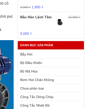
nó có
Giá
Giá
1,900
₫
9,000
₫
gốc
hiện
là:
tại
bướm pvc
Bầu Hàn Lệch Tâm
10,000
₫
9,000 ₫.
là:
1,900 ₫.
à
Giá
Giá
9,000
₫
gốc
hiện
là:
tại
DANH MỤC SẢN PHẨM
10,000 ₫.
là:
9,000 ₫.
Bẫy Hơi
Bộ Điều Khiển
Bộ Mã Hóa
Bơm Hút Chân Không
Chưa phân loại
Công Tắc Dòng Chảy
Công Tắc Nhiệt Độ