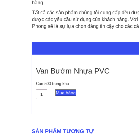
hàng.
Tất cả các sản phẩm chúng tôi cung cấp đều được
được các yêu cầu sử dụng của khách hàng. Với 
Phong sẽ là sự lựa chọn đáng tin cậy cho các c
Van Bướm Nhựa PVC
Còn 500 trong kho
Van
Mua hàng
Bướm
Nhựa
PVC
số
lượng
SẢN PHẨM TƯƠNG TỰ