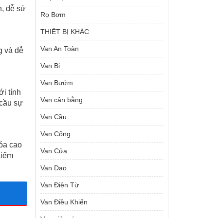
n, dễ sử
Rọ Bơm
THIẾT BỊ KHÁC
Van An Toàn
g và dễ
Van Bi
Van Bướm
i tính
Van cân bằng
 cầu sự
Van Cầu
Van Cổng
óa cao
Van Cửa
kiểm
Van Dao
Van Điện Từ
Van Điều Khiển