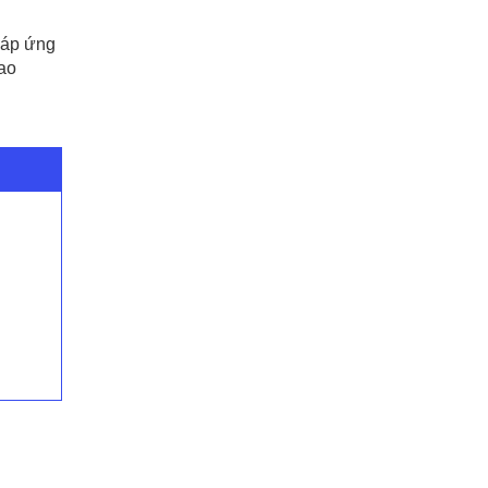
đáp ứng
ao