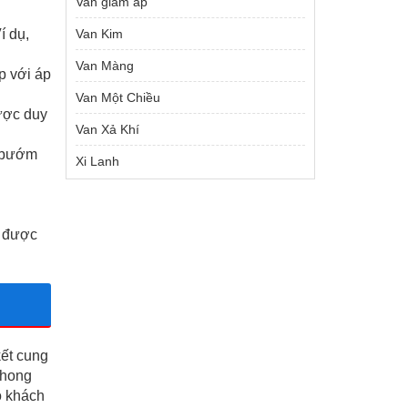
Van giảm áp
í dụ,
Van Kim
Van Màng
p với áp
Van Một Chiều
ược duy
Van Xả Khí
n bướm
Xi Lanh
à được
kết cung
Phong
o khách