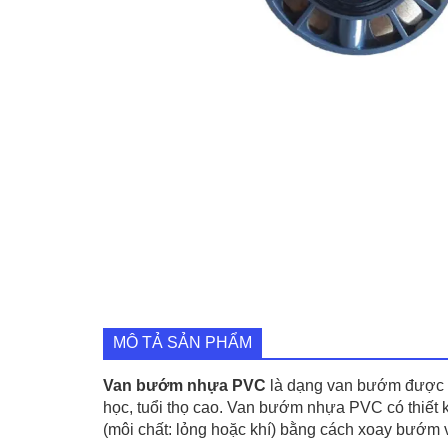
MÔ TẢ SẢN PHẨM
Van bướm nhựa PVC
là dạng van bướm được s
học, tuổi thọ cao. Van bướm nhựa PVC có thiết k
(môi chất: lỏng hoặc khí) bằng cách xoay bướm 