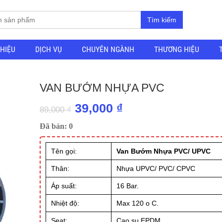
Tìm kiếm
THIỆU
DỊCH VỤ
CHUYÊN NGÀNH
THƯƠNG HIỆU
VAN BƯỚM NHỰA PVC
Giá
Giá
39,000
₫
89,000
₫
gốc
hiện
Đã bán: 0
là:
tại
Tên gọi:
Van Bướm Nhựa PVC/ UPVC
89,000 ₫.
là:
39,000 ₫.
Thân:
Nhựa UPVC/ PVC/ CPVC
Áp suất:
16 Bar.
Nhiệt độ:
Max 120 o C.
Seat:
Cao su EPDM.