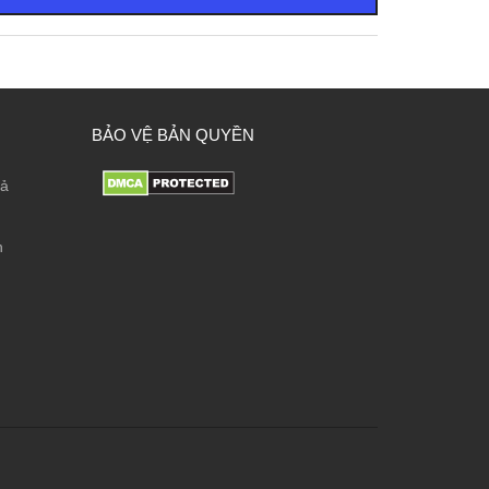
BẢO VỆ BẢN QUYỀN
rả
n