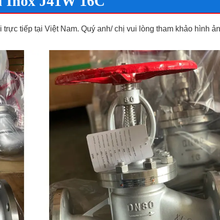
ầu Inox J41W 16C
 trực tiếp tại Việt Nam. Quý anh/ chị vui lòng tham khảo hình ả