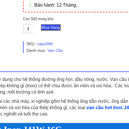
Bảo hành: 12 Tháng.
Còn 500 trong kho
Van
Mua hàng
Cầu
Inox
J41W
SKU:
capo088
16C
Danh mục:
Van Cầu
số
lượng
sử dụng cho hệ thống đường ống hơi, dầu nóng, nước. Van cầu 
hép không gỉ (Inox) có thể chịu được ăn mòn và oxi hóa. Các lo
, môi trường có tính axit.
ại các nhà máy, xí nghiệp gồm hệ thống ống dẫn nước, ống dẫn 
 mòn và oxi hóa của thép không gỉ, các loại
van cầu hơi Inox J
 nghiệt và tuổi thọ cao.