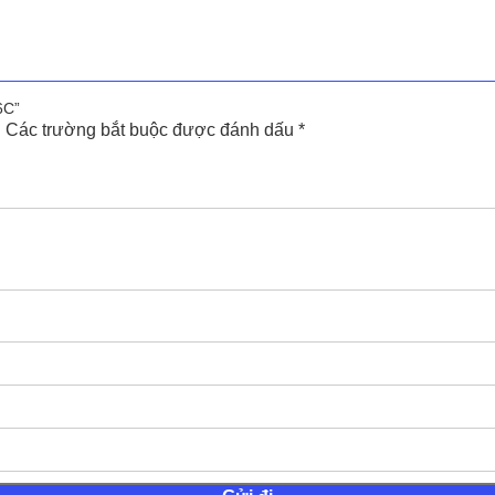
6C”
.
Các trường bắt buộc được đánh dấu
*