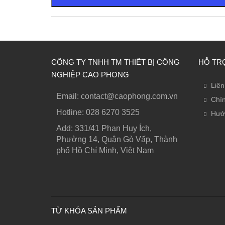
CÔNG TY TNHH TM THIẾT BỊ CÔNG
HỖ TR
NGHIỆP CAO PHONG
Liên
Email: contact@caophong.com.vn
Chín
Hotline: ‭028 6270 3525
Hướ
Add: 331/41 Phan Huy Ích,
Phường 14, Quận Gò Vấp, Thành
phố Hồ Chí Minh, Việt Nam
TỪ KHÓA SẢN PHẨM