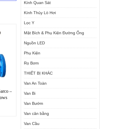
Kính Quan Sát
Kính Thủy Lò Hơi
Lọc Y
Mặt Bích & Phụ Kiện Đường Ống
Nguồn LED
Phụ Kiện
Rọ Bơm
THIẾT BỊ KHÁC
Van An Toàn
arco –
Van Bi
lows
Van Bướm
Van cân bằng
Van Cầu
Giá
000
₫