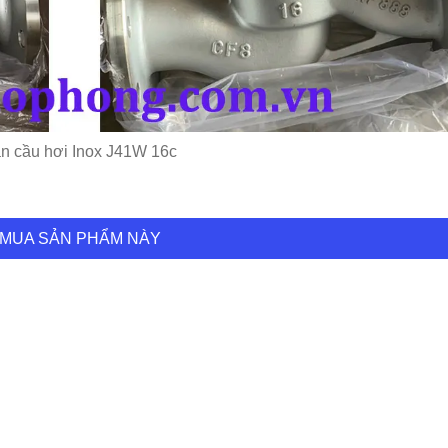
n cầu hơi Inox J41W 16c
MUA SẢN PHẨM NÀY