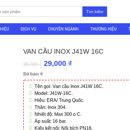
Tìm kiếm
THIỆU
DỊCH VỤ
CHUYÊN NGÀNH
THƯƠNG HIỆU
VAN CẦU INOX J41W 16C
Giá
Giá
29,000
₫
99,000
₫
gốc
hiện
Đã bán: 0
là:
tại
Tên gọi: Van cầu Inox J41W 16C.
99,000 ₫.
là:
Model: J41W-16C.
29,000 ₫.
Hiệu: ERA/ Trung Quốc.
Thân: Inox 304.
Nhiệt độ: Max 300 o C.
Áp suất: 16 bar.
Kiểu kết nối: Nối bích PN16.