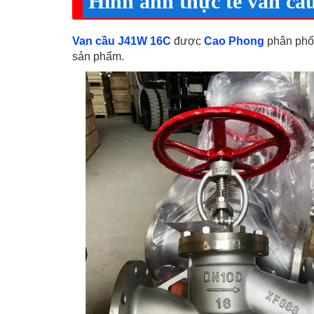
Hình ảnh thực tế van c
Van cầu J41W 16C
được
Cao Phong
phân phối
sản phẩm.