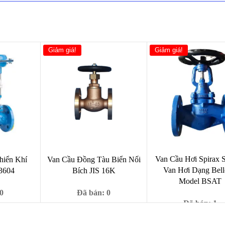
Giảm giá!
Giảm giá!
Van Cầu Hơi Spirax S
hiển Khí
Van Cầu Đồng Tàu Biển Nối
Van Hơi Dạng Bel
3604
Bích JIS 16K
Model BSAT
0
Đã bán: 0
Đã bán: 1
Giá
Giá
Giá
667,000
₫
1,000
₫
9,000
₫
Giá
hiện
gốc
hiện
1,989,
3,990,000
₫