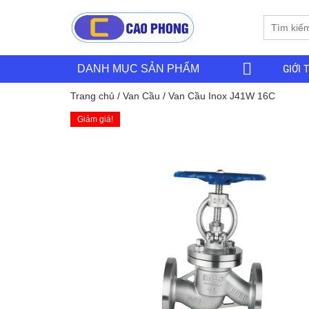
GIỚI 
DANH MỤC SẢN PHẨM
Trang chủ
/
Van Cầu
/ Van Cầu Inox J41W 16C
Giảm giá!