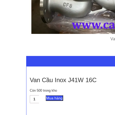
Va
Van Cầu Inox J41W 16C
Còn 500 trong kho
Van
Mua hàng
Cầu
Inox
J41W