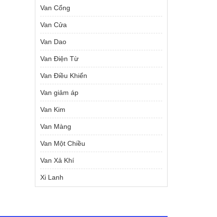
hiện
Van Cổng
tại
00 ₫.
là:
Van Cửa
1,989,000 ₫.
Van Dao
Van Điện Từ
Van Điều Khiển
Van giảm áp
Van Kim
Van Màng
Van Một Chiều
Van Xả Khí
Xi Lanh