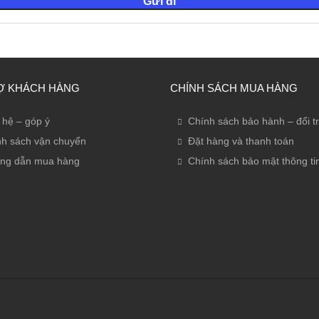
Ợ KHÁCH HÀNG
CHÍNH SÁCH MUA HÀNG
 hệ – góp ý
Chính sách bảo hành – đổi t
h sách vận chuyển
Đặt hàng và thanh toán
ng dẫn mua hàng
Chính sách bảo mật thông ti