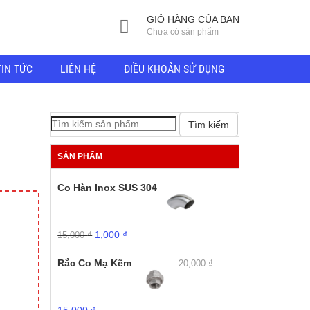
GIỎ HÀNG CỦA BẠN
Chưa có sản phẩm
TIN TỨC
LIÊN HỆ
ĐIỀU KHOẢN SỬ DỤNG
Tìm kiếm
SẢN PHẨM
Co Hàn Inox SUS 304
Giá
Giá
1,000
₫
15,000
₫
gốc
hiện
là:
tại
Rắc Co Mạ Kẽm
20,000
₫
15,000 ₫.
là:
1,000 ₫.
Giá
Giá