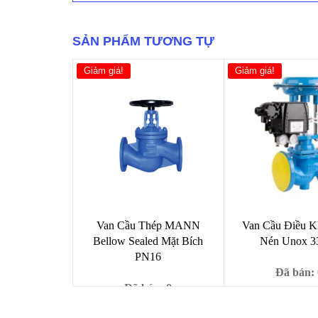
16C
số
lượng
SẢN PHẨM TƯƠNG TỰ
Giảm giá!
Giảm giá!
Van Cầu Thép MANN
Van Cầu Điều K
Bellow Sealed Mặt Bích
Nén Unox 3
PN16
Đã bán: 
Đã bán: 0
Giá
23,
29,000,000
₫
gốc
Giá
Giá
1,950,000
₫
2,250,000
₫