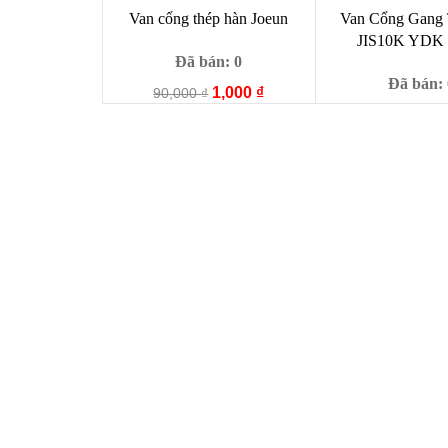
Van cổng thép hàn Joeun
Van Cổng Gang
JIS10K YDK 
Đã bán: 0
Đã bán: 
Giá
Giá
1,000
₫
90,000
₫
gốc
hiện
Giá
39,
99,000
₫
là:
tại
gố
90,000 ₫.
là:
là:
1,000 ₫.
99,