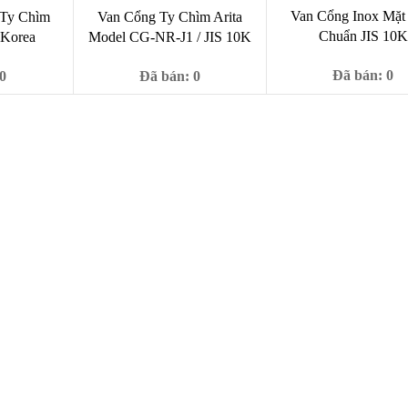
Van Cổng Inox Mặt
 Ty Chìm
Van Cổng Ty Chìm Arita
Chuẩn JIS 10K
Korea
Model CG-NR-J1 / JIS 10K
Đã bán: 0
0
Đã bán: 0
Giá
1,000
Giá
Giá
Giá
9,000
₫
000
₫
1,550,000
₫
1,800,000
₫
gốc
c
hiện
gốc
hiện
là:
tại
là:
tại
9,000 ₫
000 ₫.
là:
1,800,000 ₫.
là:
39,000 ₫.
1,550,000 ₫.