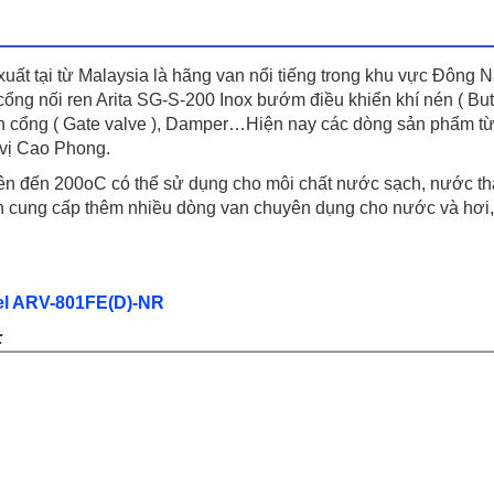
uất tại từ Malaysia là hãng van nổi tiếng trong khu vực Đông 
ổng nối ren Arita SG-S-200 Inox bướm điều khiển khí nén ( Butt
, van cổng ( Gate valve ), Damper…Hiện nay các dòng sản phẩm t
 vị Cao Phong.
 lên đến 200oC có thể sử dụng cho môi chất nước sạch, nước th
 cung cấp thêm nhiều dòng van chuyên dụng cho nước và hơi,
el ARV-801FE(D)-NR
: