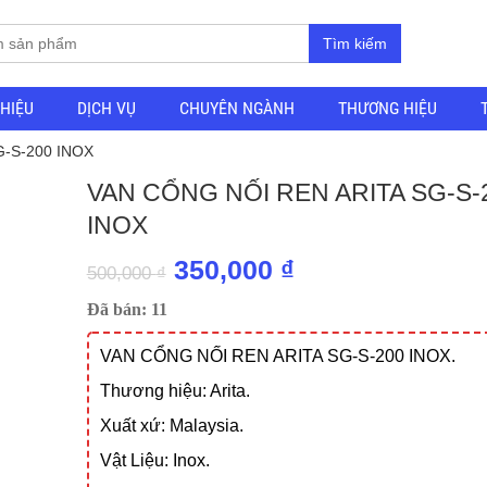
Tìm kiếm
THIỆU
DỊCH VỤ
CHUYÊN NGÀNH
THƯƠNG HIỆU
G-S-200 INOX
VAN CỔNG NỐI REN ARITA SG-S-
INOX
Giá
Giá
350,000
₫
500,000
₫
gốc
hiện
Đã bán: 11
là:
tại
VAN CỔNG NỐI REN ARITA SG-S-200 INOX.
500,000 ₫.
là:
Thương hiệu: Arita.
350,000 ₫.
Xuất xứ: Malaysia.
Vật Liệu: Inox.