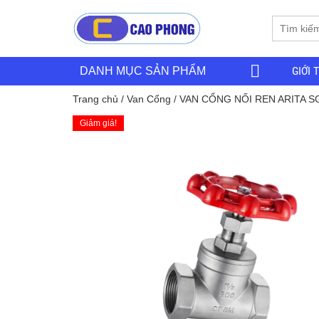
GIỚI 
DANH MỤC SẢN PHẨM
Trang chủ
/
Van Cổng
/ VAN CỔNG NỐI REN ARITA S
Giảm giá!