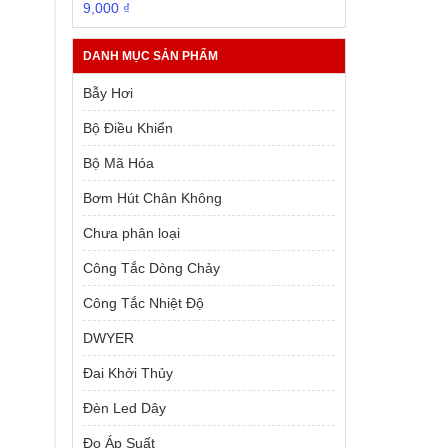
Giá
Giá
9,000
₫
gốc
hiện
là:
tại
DANH MỤC SẢN PHẨM
10,000 ₫.
là:
9,000 ₫.
Bẫy Hơi
Bộ Điều Khiển
Bộ Mã Hóa
Bơm Hút Chân Không
Chưa phân loại
Công Tắc Dòng Chảy
Công Tắc Nhiệt Độ
DWYER
Đai Khởi Thủy
Đèn Led Dây
Đo Áp Suất