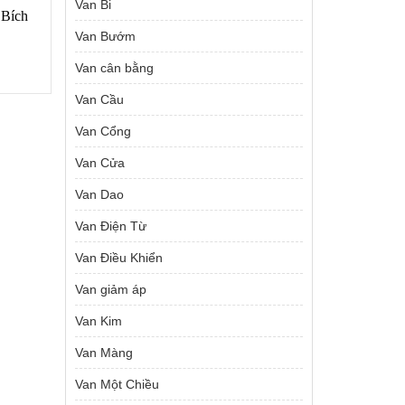
Van Bi
 Bích
Van Bướm
Van cân bằng
Van Cầu
Giá
₫
hiện
Van Cổng
tại
.
là:
Van Cửa
1,000 ₫.
Van Dao
Van Điện Từ
Van Điều Khiển
Van giảm áp
Van Kim
Van Màng
Van Một Chiều