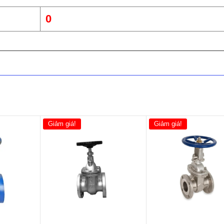
0
ax_add_to_cart id="14361"]
Giảm giá!
Giảm giá!