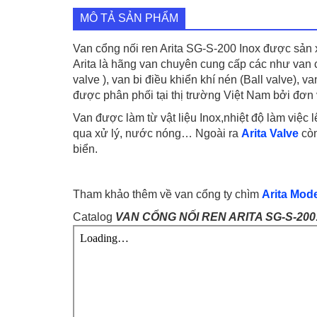
MÔ TẢ SẢN PHẨM
Van cổng nối ren Arita SG-S-200 Inox được sản x
Arita là hãng van chuyên cung cấp các như van c
valve ), van bi điều khiển khí nén (Ball valve)
được phân phối tại thị trường Việt Nam bởi đơn
Van được làm từ vật liệu Inox,nhiệt độ làm việc
qua xử lý, nước nóng… Ngoài ra
Arita Valve
còn
biển.
Tham khảo thêm về van cổng ty chìm
Arita Mod
Catalog
VAN CỔNG NỐI REN ARITA SG-S-200