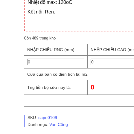
Nhiệt độ max: 120oC.
Kết nối: Ren.
Còn 489 trong kho
NHẬP CHIỀU RNG (mm)
NHẬP CHIỀU CAO (m
Cửa của bạn có diện tích là:
m2
0
Tng tiền bộ cửa này là:
[ajax_add_to_cart id="14361"]
SKU:
capo0109
Danh mục:
Van Cổng