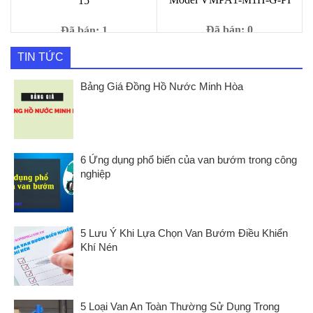
15
Đã bán: 0
Đã bán: 1
Giá
Giá
1,000
₫
Giá
Giá
9,000
₫
245,000
₫
890,000
₫
TIN TỨC
gốc
hiện
gốc
hiện
là:
tại
là:
tại
Bảng Giá Đồng Hồ Nước Minh Hòa
9,000 ₫.
là:
890,000 ₫.
là:
1,000 ₫.
245,000 ₫.
6 Ứng dụng phổ biến của van bướm trong công
nghiệp
5 Lưu Ý Khi Lựa Chọn Van Bướm Điều Khiển
Khí Nén
5 Loại Van An Toàn Thường Sử Dụng Trong