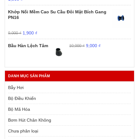
gốc
hiện
là:
tại
Khớp Nối Mềm Cao Su Cầu Đôi Mặt Bích Gang
9,000 ₫.
là:
PN16
1,900 ₫.
Giá
Giá
1,900
₫
9,000
₫
gốc
hiện
Giá
Giá
là:
tại
Bầu Hàn Lệch Tâm
9,000
₫
10,000
₫
gốc
hiện
9,000 ₫.
là:
là:
tại
1,900 ₫.
10,000 ₫.
là:
9,000 ₫.
DANH MỤC SẢN PHẨM
Bẫy Hơi
Bộ Điều Khiển
Bộ Mã Hóa
Bơm Hút Chân Không
Chưa phân loại