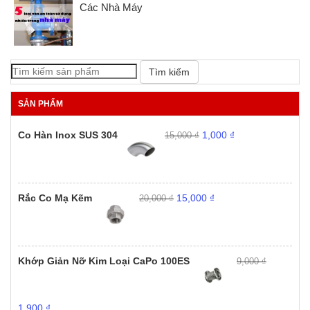
Các Nhà Máy
Tìm kiếm
SẢN PHẨM
Giá
Giá
Co Hàn Inox SUS 304
1,000
₫
15,000
₫
gốc
hiện
là:
tại
15,000 ₫.
là:
1,000 ₫.
Giá
Giá
Rắc Co Mạ Kẽm
15,000
₫
20,000
₫
gốc
hiện
là:
tại
20,000 ₫.
là:
15,000 ₫.
Khớp Giản Nỡ Kim Loại CaPo 100ES
9,000
₫
Giá
Giá
1,900
₫