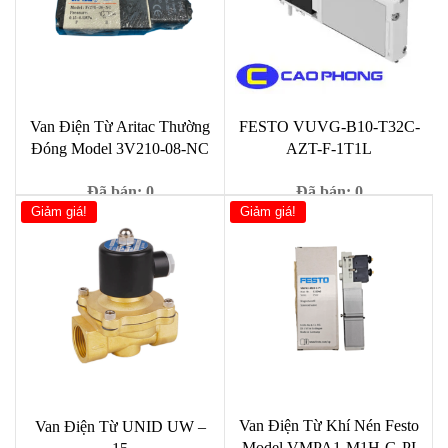
Van Điện Từ Aritac Thường
FESTO VUVG-B10-T32C-
Đóng Model 3V210-08-NC
AZT-F-1T1L
Đã bán: 0
Đã bán: 0
Giảm giá!
Giảm giá!
Giá
Giá
Giá
Giá
1,000
₫
1,000
₫
9,000
₫
9,000
₫
gốc
hiện
gốc
hiện
là:
tại
là:
tại
9,000 ₫.
là:
9,000 ₫.
là:
1,000 ₫.
1,000 ₫.
Van Điện Từ Khí Nén Festo
Van Điện Từ UNID UW –
Model VMPA1-M1H-G-PI