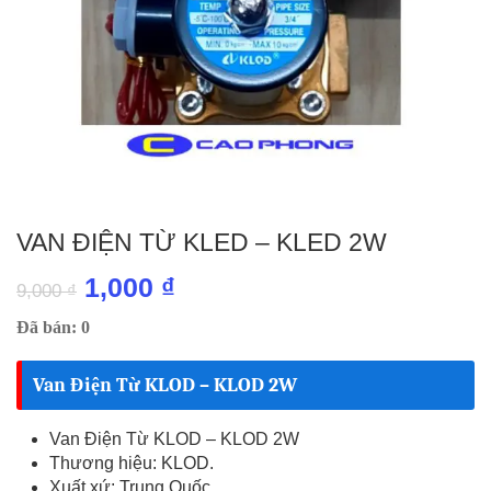
VAN ĐIỆN TỪ KLED – KLED 2W
Giá
Giá
1,000
₫
9,000
₫
gốc
hiện
Đã bán: 0
là:
tại
Van Điện Từ KLOD – KLOD 2W
9,000 ₫.
là:
1,000 ₫.
Van Điện Từ KLOD – KLOD 2W
Thương hiệu: KLOD.
Xuất xứ: Trung Quốc.