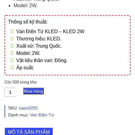
Model: 2W.
Thông số kỹ thuật:
Van Điện Từ KLED – KLED 2W
Thương hiệu: KLED.
Xuất xứ: Trung Quốc.
Model: 2W.
Vật liệu thân van: Đồng.
Áp suất:
Còn 500 trong kho
Van
Mua hàng
Điện
Từ
KLED
SKU:
capo0291
-
Danh mục:
Van Điện Từ
KLED
2W
số
MÔ TẢ SẢN PHẨM
lượng