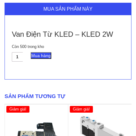
MUA SẢN PHẨM NÀY
Van Điện Từ KLED – KLED 2W
Còn 500 trong kho
Van
Mua hàng
Điện
Từ
KLED
-
KLED
2W
số
SẢN PHẨM TƯƠNG TỰ
lượng
Giảm giá!
Giảm giá!