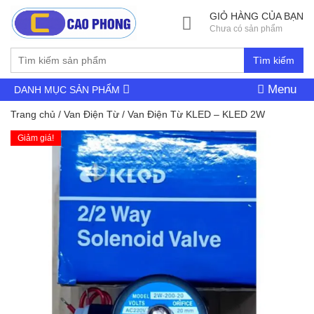
GIỎ HÀNG CỦA BẠN
Chưa có sản phẩm
Tìm kiếm
Menu
DANH MỤC SẢN PHẨM
Trang chủ
/
Van Điện Từ
/ Van Điện Từ KLED – KLED 2W
Giảm giá!