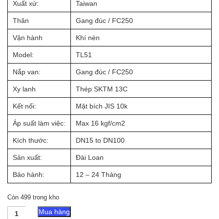
Xuất xứ:
Taiwan
Thân
Gang đúc / FC250
Vận hành
Khí nén
Model:
TL51
Nắp van:
Gang đúc / FC250
Xy lanh
Thép SKTM 13C
Kết nối:
Mặt bích JIS 10k
Áp suất làm việc:
Max 16 kgf/cm2
Kích thước:
DN15 to DN100
Sản xuất:
Đài Loan
Bảo hành:
12 – 24 Tháng
Còn 499 trong kho
Van
Mua hàng
Dù