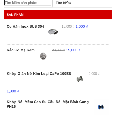
23,000,000
₫
1,000
₫
9,000
₫
Tìm kiếm
gốc
hiệ
gốc
hiện
là:
tại
là:
tại
SẢN PHẨM
23,000,000 ₫.
là:
9,000 ₫.
là:
18,9
1,000 ₫.
Giá
Giá
Co Hàn Inox SUS 304
1,000
₫
15,000
₫
gốc
hiện
là:
tại
15,000 ₫.
là:
1,000 ₫.
Giá
Giá
Rắc Co Mạ Kẽm
15,000
₫
20,000
₫
gốc
hiện
là:
tại
20,000 ₫.
là:
15,000 ₫.
Khớp Giản Nỡ Kim Loại CaPo 100ES
9,000
₫
Giá
Giá
1,900
₫
gốc
hiện
là:
tại
Khớp Nối Mềm Cao Su Cầu Đôi Mặt Bích Gang
9,000 ₫.
là:
PN16
1,900 ₫.