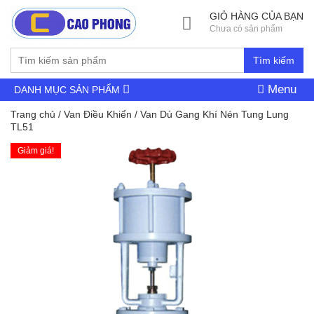
GIỎ HÀNG CỦA BẠN
Chưa có sản phẩm
Tìm kiếm
Menu
DANH MỤC SẢN PHẨM
Trang chủ
/
Van Điều Khiển
/ Van Dù Gang Khí Nén Tung Lung
TL51
Giảm giá!