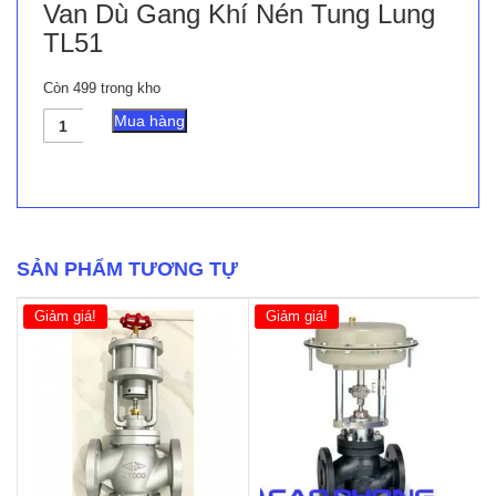
Van Dù Gang Khí Nén Tung Lung
TL51
Còn 499 trong kho
Van
Mua hàng
Dù
Gang
Khí
Nén
Tung
Lung
TL51
SẢN PHẨM TƯƠNG TỰ
số
lượng
Giảm giá!
Giảm giá!