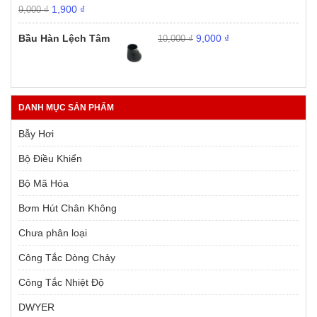
Giá
Giá
1,900
₫
9,000
₫
gốc
hiện
Giá
Giá
là:
tại
Bầu Hàn Lệch Tâm
9,000
₫
10,000
₫
gốc
hiện
9,000 ₫.
là:
là:
tại
1,900 ₫.
10,000 ₫.
là:
9,000 ₫.
DANH MỤC SẢN PHẨM
Bẫy Hơi
Bộ Điều Khiển
Bộ Mã Hóa
Bơm Hút Chân Không
Chưa phân loại
Công Tắc Dòng Chảy
Công Tắc Nhiệt Độ
DWYER