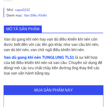
Gang
Khí
SKU:
capo0232
Nén
Danh mục:
Van Điều Khiển
Tung
Lung
TL51
MÔ TẢ SẢN PHẨM
số
lượng
Van dù gang khí nén hay van dù điều khiển khí nén còn
được biết đến với các tên gọi khác như van cầu khí nén,
van dù khí nén, van chữ ngã điều khiển khí nén.
Van dù gang khí nén TUNGLUNG TL51
là sự kết hợp
của bộ điều khiển khí nén và van cầu. Chuyên sử dụng để
đóng/ mở các lưu chất chảy trên đường ống thay thế các
loại van vận hành bằng tay.
MUA SẢN PHẨM NÀY