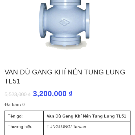
VAN DÙ GANG KHÍ NÉN TUNG LUNG
TL51
Giá
Giá
3,200,000
₫
5,523,000
₫
gốc
hiện
Đã bán: 0
là:
tại
Tên gọi:
Van Dù Gang Khí Nén Tung Lung TL51
5,523,000 ₫.
là:
Thương hiệu:
TUNGLUNG/ Taiwan
3,200,000 ₫.