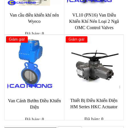
Van cầu điều khiển khí nén
VL10 (PN16) Van Điều
Wyeco
Khiển Khí Nén Loại 2 Ngã
OMC Control Valves
Đã bán: 0
Giảm giá!
Giảm giá!
Đã bán: 0
Giá
Giá
1,000
₫
90,000
₫
gốc
hiện
Giá
Giá
1,000
₫
9,000
₫
là:
tại
gốc
hiện
90,000 ₫.
là:
là:
tại
1,000 ₫.
9,000 ₫.
là:
1,000 ₫.
Thiết Bị Điều Khiển Điện
Van Cánh Bướm Điều Khiển
HM Series HKC Actuator
Điện
Đã bán: 0
Đã bán: 0
Giá
Giá
18,980,000
₫
Giá
Giá