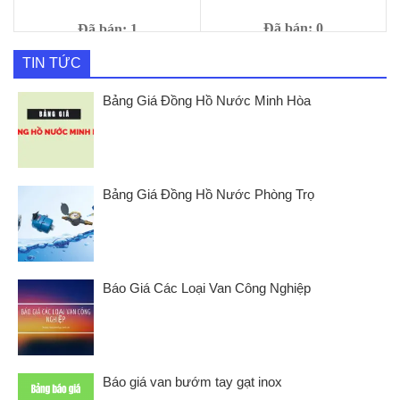
Đã bán: 0
Đã bán: 1
Giá
Giá
520,000
₫
Giá
Giá
986,000
₫
289,000
₫
399,000
₫
TIN TỨC
gốc
hiện
gốc
hiện
là:
tại
là:
tại
Bảng Giá Đồng Hồ Nước Minh Hòa
986,000 ₫.
là:
399,000 ₫.
là:
520,000
289,000 ₫.
Bảng Giá Đồng Hồ Nước Phòng Trọ
Báo Giá Các Loại Van Công Nghiệp
Báo giá van bướm tay gạt inox