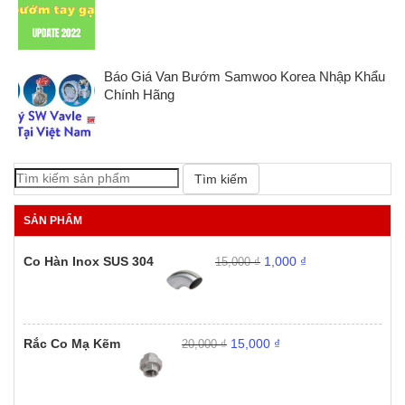
Báo Giá Van Bướm Samwoo Korea Nhập Khẩu
Chính Hãng
Tìm kiếm
SẢN PHẨM
Giá
Giá
Co Hàn Inox SUS 304
1,000
₫
15,000
₫
gốc
hiện
là:
tại
15,000 ₫.
là:
1,000 ₫.
Giá
Giá
Rắc Co Mạ Kẽm
15,000
₫
20,000
₫
gốc
hiện
là:
tại
20,000 ₫.
là:
15,000 ₫.