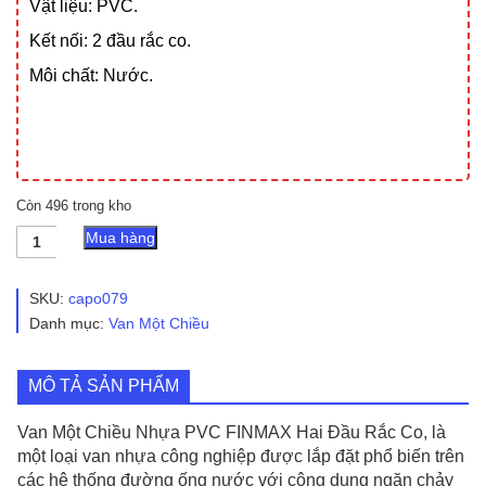
Vật liệu: PVC.
Kết nối: 2 đầu rắc co.
Môi chất: Nước.
Còn 496 trong kho
Van
Mua hàng
Một
Chiều
Nhựa
SKU:
capo079
PVC
Danh mục:
Van Một Chiều
FINMAX
Hai
Đầu
MÔ TẢ SẢN PHẨM
Rắc
Co
số
Van Một Chiều Nhựa PVC FINMAX Hai Đầu Rắc Co, là
lượng
một loại van nhựa công nghiệp được lắp đặt phổ biến trên
các hệ thống đường ống nước với công dụng ngăn chảy