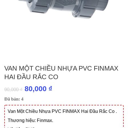
VAN MỘT CHIỀU NHỰA PVC FINMAX
HAI ĐẦU RẮC CO
Giá
Giá
80,000
₫
90,000
₫
gốc
hiện
Đã bán: 4
là:
tại
Van Một Chiều Nhựa PVC FINMAX Hai Đầu Rắc Co .
90,000 ₫.
là:
Thương hiệu: Finmax.
80,000 ₫.