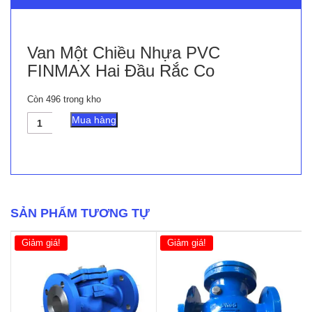
Van Một Chiều Nhựa PVC
FINMAX Hai Đầu Rắc Co
Còn 496 trong kho
Van
Mua hàng
Một
Chiều
Nhựa
PVC
FINMAX
Hai
Đầu
SẢN PHẨM TƯƠNG TỰ
Rắc
Co
Giảm giá!
Giảm giá!
số
lượng