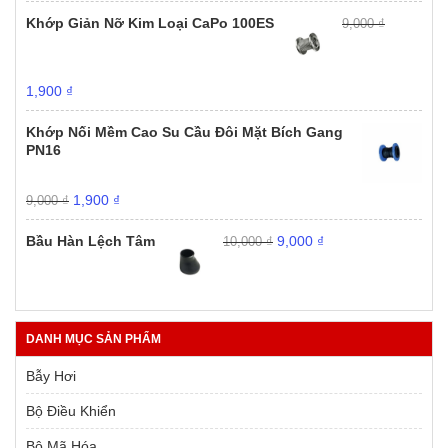
Khớp Giản Nỡ Kim Loại CaPo 100ES
9,000
₫
Giá
Giá
1,900
₫
gốc
hiện
là:
tại
Khớp Nối Mềm Cao Su Cầu Đôi Mặt Bích Gang
9,000 ₫.
là:
PN16
1,900 ₫.
Giá
Giá
1,900
₫
9,000
₫
gốc
hiện
Giá
Giá
là:
tại
Bầu Hàn Lệch Tâm
9,000
₫
10,000
₫
gốc
hiện
9,000 ₫.
là:
là:
tại
1,900 ₫.
10,000 ₫.
là:
9,000 ₫.
DANH MỤC SẢN PHẨM
Bẫy Hơi
Bộ Điều Khiển
Bộ Mã Hóa