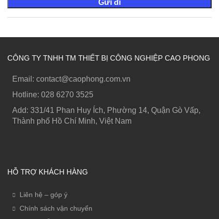
CÔNG TY TNHH TM THIẾT BỊ CÔNG NGHIỆP CAO PHONG
Email: contact@caophong.com.vn
Hotline: ‭028 6270 3525
Add: 331/41 Phan Huy Ích, Phường 14, Quận Gò Vấp,
Thành phố Hồ Chí Minh, Việt Nam
HỖ TRỢ KHÁCH HÀNG
Liên hệ – góp ý
Chính sách vận chuyển