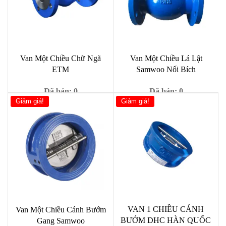
Van Một Chiều Chữ Ngã
Van Một Chiều Lá Lật
ETM
Samwoo Nối Bích
Đã bán: 0
Đã bán: 0
Giảm giá!
Giảm giá!
Giá
Giá
Giá
Giá
1,950,000
₫
799,000
₫
2,800,000
₫
990,000
₫
gốc
hiện
gốc
hiện
là:
tại
là:
tại
2,800,000 ₫.
là:
990,000 ₫.
là:
1,950,000 ₫.
799,00
VAN 1 CHIỀU CÁNH
Van Một Chiều Cánh Bướm
BƯỚM DHC HÀN QUỐC
Gang Samwoo