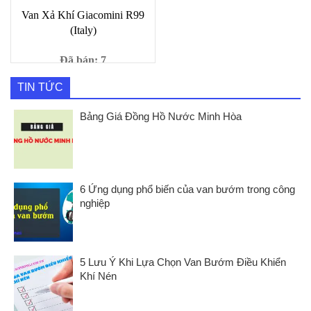
Van Xả Khí Giacomini R99
(Italy)
Đã bán: 7
Giá
Giá
1,000
₫
9,000
₫
TIN TỨC
gốc
hiện
là:
tại
Bảng Giá Đồng Hồ Nước Minh Hòa
9,000 ₫.
là:
1,000 ₫.
6 Ứng dụng phổ biến của van bướm trong công
nghiệp
5 Lưu Ý Khi Lựa Chọn Van Bướm Điều Khiển
Khí Nén