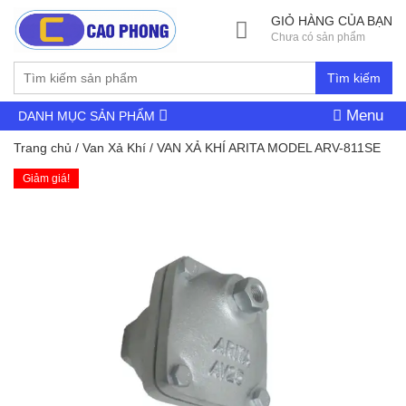
GIỎ HÀNG CỦA BẠN
Chưa có sản phẩm
Tìm kiếm
Menu
DANH MỤC SẢN PHẨM
Trang chủ
/
Van Xả Khí
/ VAN XẢ KHÍ ARITA MODEL ARV-811SE
Giảm giá!