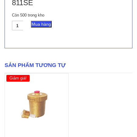
811SE
Còn 500 trong kho
VAN
Mua hàng
XẢ
KHÍ
ARITA
MODEL
ARV-
811SE
số
SẢN PHẨM TƯƠNG TỰ
lượng
Giảm giá!