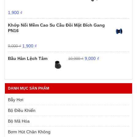
Giá
Giá
1,900
₫
gốc
hiện
là:
tại
Khớp Nối Mềm Cao Su Cầu Đôi Mặt Bích Gang
9,000 ₫.
là:
PN16
1,900 ₫.
Giá
Giá
1,900
₫
9,000
₫
gốc
hiện
Giá
Giá
là:
tại
Bầu Hàn Lệch Tâm
9,000
₫
10,000
₫
gốc
hiện
9,000 ₫.
là:
là:
tại
1,900 ₫.
10,000 ₫.
là:
9,000 ₫.
DANH MỤC SẢN PHẨM
Bẫy Hơi
Bộ Điều Khiển
Bộ Mã Hóa
Bơm Hút Chân Không