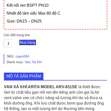
Kết nối ren BSPT PN10
Nhiệt độ làm việc Max 80 độ C
Size: DN15 – DN25
Còn 500 trong kho
VAN
Mua hàng
XẢ
KHÍ
ARITA
SKU:
capo084
MODEL
Danh mục:
Van Xả Khí
ARV-
811SE
số
MÔ TẢ SẢN PHẨM
lượng
VAN XẢ KHÍ ARITA MODEL ARV-811SE
là thiết được
làm từ chất liệu gan nối ren tên tiếng anh còn gọi là Air
vent valve van có chức năng xả lượng khí dư và thưa ra
khỏi đường ống. Khi lưu chất được bơm qua đường ống
hệ thống, tạo ra một lượng khí dư thương bên trong