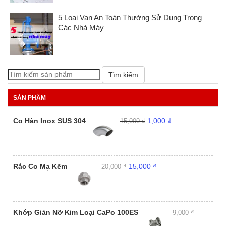
5 Loại Van An Toàn Thường Sử Dụng Trong
Các Nhà Máy
Tìm kiếm
SẢN PHẨM
Giá
Giá
Co Hàn Inox SUS 304
1,000
₫
15,000
₫
gốc
hiện
là:
tại
15,000 ₫.
là:
1,000 ₫.
Giá
Giá
Rắc Co Mạ Kẽm
15,000
₫
20,000
₫
gốc
hiện
là:
tại
20,000 ₫.
là:
15,000 ₫.
Khớp Giản Nỡ Kim Loại CaPo 100ES
9,000
₫