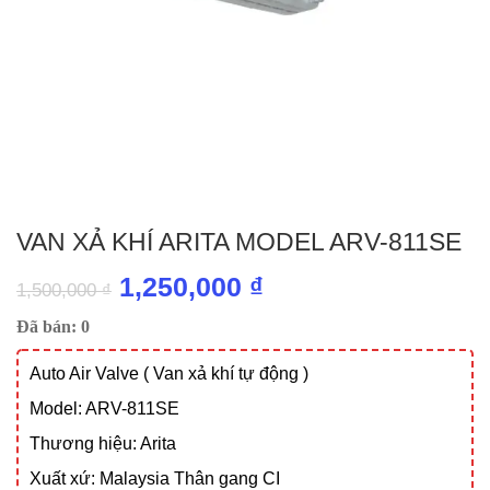
VAN XẢ KHÍ ARITA MODEL ARV-811SE
Giá
Giá
1,250,000
₫
1,500,000
₫
gốc
hiện
Đã bán: 0
là:
tại
Auto Air Valve ( Van xả khí tự động )
1,500,000 ₫.
là:
Model: ARV-811SE
1,250,000 ₫.
Thương hiệu: Arita
Xuất xứ: Malaysia Thân gang CI