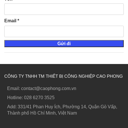
Email
*
CÔNG TY TNHH TM THIẾT BỊ CÔNG NGHIỆP CAO PHONG
Email: contact@caophong.com.vn
Hotline: ‭028 6270 3525
Add: 331/41 Phan Huy Ích, Phường 14, Quận Gò Vấp,
Thành phố Hồ Chí Minh, Việt Nam