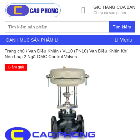
GIỎ HÀNG CỦA BẠN
Chưa có sản phẩm
Tìm kiếm
Menu
DANH MỤC SẢN PHẨM
Trang chủ
/
Van Điều Khiển
/ VL10 (PN16) Van Điều Khiển Khí
Nén Loại 2 Ngã OMC Control Valves
Giảm giá!