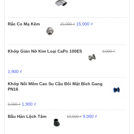
là:
tại
15,000 ₫.
là:
1,000 ₫.
Giá
Giá
Rắc Co Mạ Kẽm
15,000
₫
20,000
₫
gốc
hiện
là:
tại
20,000 ₫.
là:
15,000 ₫.
Khớp Giản Nỡ Kim Loại CaPo 100ES
9,000
₫
Giá
Giá
1,900
₫
gốc
hiện
là:
tại
Khớp Nối Mềm Cao Su Cầu Đôi Mặt Bích Gang
9,000 ₫.
là:
PN16
1,900 ₫.
Giá
Giá
1,900
₫
9,000
₫
gốc
hiện
Giá
Giá
là:
tại
Bầu Hàn Lệch Tâm
9,000
₫
10,000
₫
gốc
hiện
9,000 ₫.
là:
là:
tại
1,900 ₫.
10,000 ₫.
là: