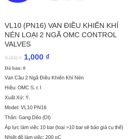
VL10 (PN16) VAN ĐIỀU KHIỂN KHÍ
NÉN LOẠI 2 NGÃ OMC CONTROL
VALVES
Giá
Giá
1,000
₫
9,000
₫
gốc
hiện
Đã bán: 0
là:
tại
Van Cầu 2 Ngã Điều Khiển Khí Nén
9,000 ₫.
là:
Hiệu: OMC S. r. l
1,000 ₫.
Xuất Xứ: Ý.
Model: VL10 PN16
Thân: Gang Dẻo (DI)
Áp lực làm việc 10 bar (loại >10 bar sẽ báo giá cụ thể)
Nhiệt độ làm việc: 200 oC