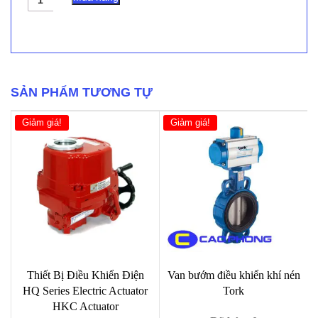
(PN16)
Van
Điều
Khiển
Khí
Nén
Loại
SẢN PHẨM TƯƠNG TỰ
2
Ngã
Giảm giá!
Giảm giá!
OMC
Control
Valves
số
lượng
Thiết Bị Điều Khiển Điện
Van bướm điều khiển khí nén
HQ Series Electric Actuator
Tork
HKC Actuator