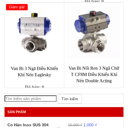
Đã bán: 0
Giảm giá!
Đã bán: 0
Giá
Giá
1,000
₫
9,000
₫
gốc
hiện
Giá
Giá
7,900,000
₫
9,800,000
₫
là:
tại
gốc
hiện
9,000 ₫.
là:
là:
tại
1,000 ₫.
9,800,000 ₫.
là:
7,900,000 ₫.
Van Bi Nối Ren 3 Ngã Chữ
Van Bi 3 Ngã Điều Khiển
T CF8M Điều Khiển Khí
Khí Nén Eaglesky
Nén Double Acting
Đã bán: 0
Đã bán: 0
Giá
Giá
1,000
₫
9,000
₫
Tìm kiếm
gốc
hiện
2,890,000
₫
là:
tại
SẢN PHẨM
9,000 ₫.
là:
1,000 ₫.
Giá
Giá
Co Hàn Inox SUS 304
1,000
₫
15,000
₫
gốc
hiện