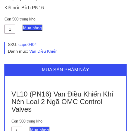
Kết nối: Bích PN16
Còn 500 trong kho
VL10
Mua hàng
(PN16)
Van
Điều
SKU:
capo0404
Khiển
Danh mục:
Van Điều Khiển
Khí
Nén
Loại
2
MUA SẢN PHẨM NÀY
Ngã
OMC
Control
Valves
VL10 (PN16) Van Điều Khiển Khí
số
Nén Loại 2 Ngã OMC Control
lượng
Valves
Còn 500 trong kho
VL10
Mua hàng