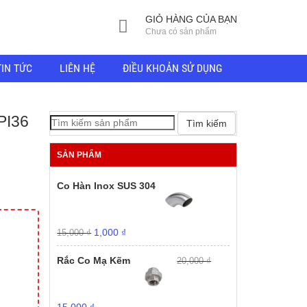
GIỎ HÀNG CỦA BẠN
Chưa có sản phẩm
TIN TỨC
LIÊN HỆ
ĐIỀU KHOẢN SỬ DỤNG
PI36
Tìm kiếm
SẢN PHẨM
Co Hàn Inox SUS 304
Giá
Giá
1,000
₫
15,000
₫
gốc
hiện
là:
tại
Rắc Co Mạ Kẽm
20,000
₫
15,000 ₫.
là:
1,000 ₫.
Giá
Giá