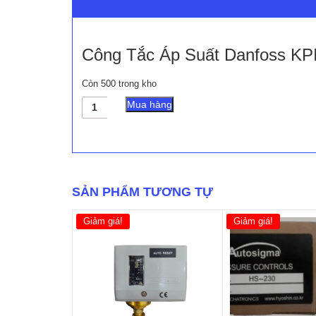
Công Tắc Áp Suất Danfoss KP
Còn 500 trong kho
Công
Mua hàng
Tắc
Áp
Suất
Danfoss
KPI36
-
SẢN PHẨM TƯƠNG TỰ
Cao
Phong
số
Giảm giá!
Giảm giá!
lượng