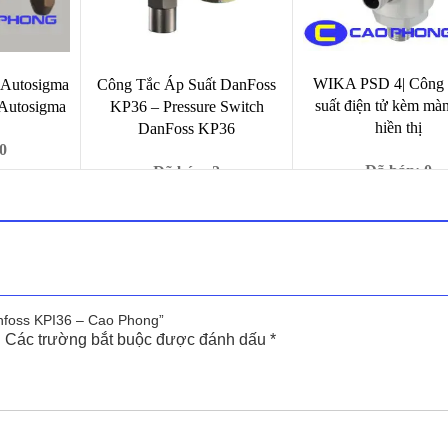
WIKA PSD 4| Công t
 Autosigma
Công Tắc Áp Suất DanFoss
suất điện tử kèm mà
 Autosigma
KP36 – Pressure Switch
hiền thị
DanFoss KP36
0
Đã bán: 0
Đã bán: 2
Giá
00
₫
Giá
c
hiện
1,000
Giá
Giá
90,000
₫
629,000
₫
699,000
₫
gốc
tại
gốc
hiện
là:
00 ₫.
là:
là:
tại
90,000
1,000 ₫.
699,000 ₫.
là:
629,000 ₫.
anfoss KPI36 – Cao Phong”
.
Các trường bắt buộc được đánh dấu
*