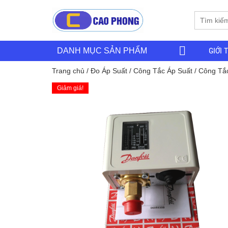
GIỚI 
DANH MỤC SẢN PHẨM
Trang chủ
/
Đo Áp Suất
/
Công Tắc Áp Suất
/ Công Tắ
Giảm giá!