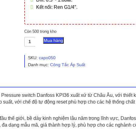
Kết nối: Ren G1/4″.
Còn 500 trong kho
Công
Mua hàng
Tắc
Áp
Suất
SKU:
capo050
Danfoss
Danh mục:
Công Tắc Áp Suất
KPI36
-
Cao
Phong
số
lượng
Pressure switch Danfoss KPI36 xuất xứ từ Châu Âu, với thiết 
p suất, với chế độ tự động reset phù hợp cho các hệ thống chất
ầu thế giới, bề dày kinh nghiệm lâu năm trong lĩnh vực, Danfos
 đa dạng mẫu mã, giá thành hợp lý, phù hợp cho các nghành 