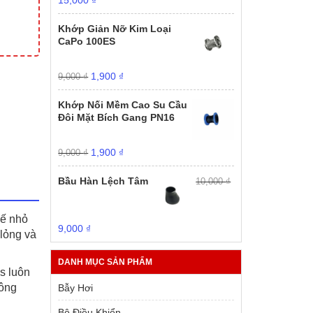
15,000
₫
gốc
hiện
là:
tại
Khớp Giản Nỡ Kim Loại
20,000 ₫.
là:
CaPo 100ES
15,000 ₫.
Giá
Giá
1,900
₫
9,000
₫
gốc
hiện
là:
tại
Khớp Nối Mềm Cao Su Cầu
9,000 ₫.
là:
Đôi Mặt Bích Gang PN16
1,900 ₫.
Giá
Giá
1,900
₫
9,000
₫
gốc
hiện
là:
tại
Bầu Hàn Lệch Tâm
10,000
₫
9,000 ₫.
là:
1,900 ₫.
kế nhỏ
Giá
Giá
9,000
₫
 lỏng và
gốc
hiện
là:
tại
DANH MỤC SẢN PHẨM
10,000 ₫.
là:
s luôn
9,000 ₫.
công
Bẫy Hơi
Bộ Điều Khiển