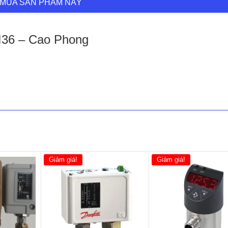
MUA SẢN PHẨM NÀY
I36 – Cao Phong
Giảm giá!
Giảm giá!