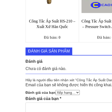
Công Tắc Áp Suất HS-210 –
Công Tắc Áp Suất
Xuất Xứ Hàn Quốc
– Pressure Switch
Đã bán: 0
Đã bán: 
Giá
Giá
Giá
350,000
₫
1,0
375,000
₫
9,000
₫
gốc
hiện
gố
ĐÁNH GIÁ SẢN PHẨM
là:
tại
là:
375,000 ₫.
là:
9,0
Đánh giá
350,000 ₫.
Chưa có đánh giá nào.
Hãy là người đầu tiên nhận xét “Công Tắc Áp Suất D
Email của bạn sẽ không được hiển thị công khai
Đánh giá của bạn
Đánh giá của bạn
*