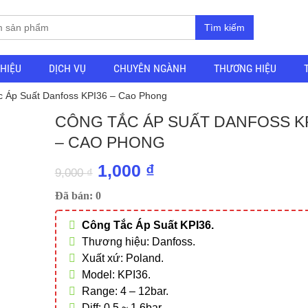
Tìm kiếm
THIỆU
DỊCH VỤ
CHUYÊN NGÀNH
THƯƠNG HIỆU
c Áp Suất Danfoss KPI36 – Cao Phong
CÔNG TẮC ÁP SUẤT DANFOSS K
– CAO PHONG
Giá
Giá
1,000
₫
9,000
₫
gốc
hiện
Đã bán: 0
là:
tại
Công Tắc Áp Suất KPI36.
9,000 ₫.
là:
Thương hiệu: Danfoss.
1,000 ₫.
Xuất xứ: Poland.
Model: KPI36.
Range: 4 – 12bar.
Diff: 0.5 ~ 1.6bar.