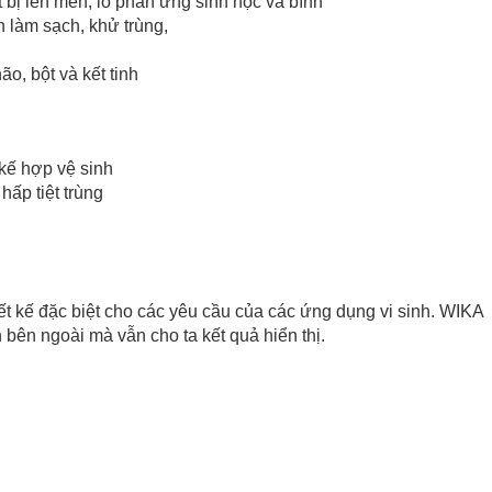
t bị lên men, lò phản ứng sinh học và bình
h làm sạch, khử trùng,
ão, bột và kết tinh
 kế hợp vệ sinh
hấp tiệt trùng
 kế đặc biệt cho các yêu cầu của các ứng dụng vi sinh. WIKA
n ngoài mà vẫn cho ta kết quả hiển thị.