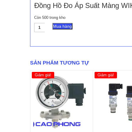
Đồng Hồ Đo Áp Suất Màng W
Còn 500 trong kho
Đồng
Mua hàng
Hồ
Đo
Áp
Suất
Màng
WIKA
SẢN PHẨM TƯƠNG TỰ
PG43SA-
S
số
Giảm giá!
Giảm giá!
lượng