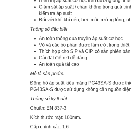
Hiển thị áp suất cơ học trên đường ống, thiế
Giám sát áp suất / chân không trong quá trìn
kiểm tra áp suất
Đối với khí, khí nén, hơi; môi trường lỏng, nh
Thông số đặc biệt
An toàn thông qua truyền áp suất cơ học
Vỏ và các bộ phận được làm ướt trong thiết
Thích hợp cho SIP và CIP, có sẵn phiên bản 
Cài đặt điểm 0 dễ dàng
An toàn quá tải cao
Mô tả sản phẩm:
Đồng hồ áp suất kiểu màng PG43SA-S được thiết
PG43SA-S được sử dụng không cần nguồn điện bê
Thông số kỹ thuật:
Chuẩn: EN 837-3
Kích thước mặt: 100mm.
Cấp chính xác: 1.6