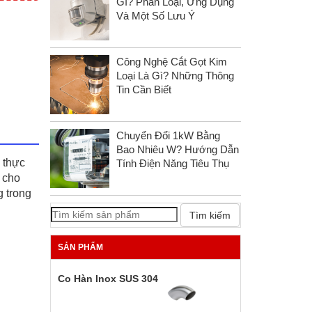
Gì? Phân Loại, Ứng Dụng
Và Một Số Lưu Ý
Công Nghệ Cắt Gọt Kim
Loại Là Gì? Những Thông
Tin Cần Biết
Chuyển Đổi 1kW Bằng
Bao Nhiêu W? Hướng Dẫn
 thực
Tính Điện Năng Tiêu Thụ
 cho
g trong
Tìm kiếm
SẢN PHẨM
Co Hàn Inox SUS 304