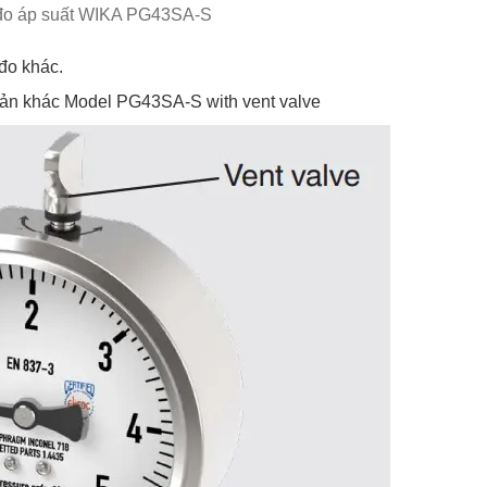
đo áp suất WIKA PG43SA-S
đo khác.
ản khác Model PG43SA-S with vent valve