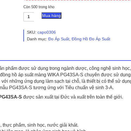
Còn 500 trong kho
Đồng
Mua hàng
Hồ
Đo
Áp
SKU:
capo0306
Suất
Danh mục:
Đo Áp Suất
,
Đồng Hồ Đo Áp Suất
Màng
WIKA
PG43SA-
S
số
lượng
ản phẩm được sử dụng trong ngành dược, công nghệ sinh học,
t đồng hồ áp suất màng WIKA PG43SA-S chuyên được sử dụng
với những ứng dụng làm sạch tại chỗ, là thiết bị có thể sử dụn
 mẫu PG43SA-S tương ứng với Tiêu chuẩn vệ sinh 3-A.
PG43SA-S
được sản xuất tại Đức và xuất trên toàn thế giới.
thực phẩm, sinh học, nước giải khát.