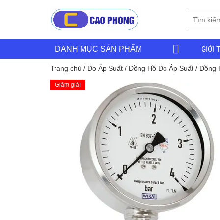
GIỚI 
DANH MỤC SẢN PHẨM
Trang chủ
/
Đo Áp Suất
/
Đồng Hồ Đo Áp Suất
/ Đồng 
Giảm giá!