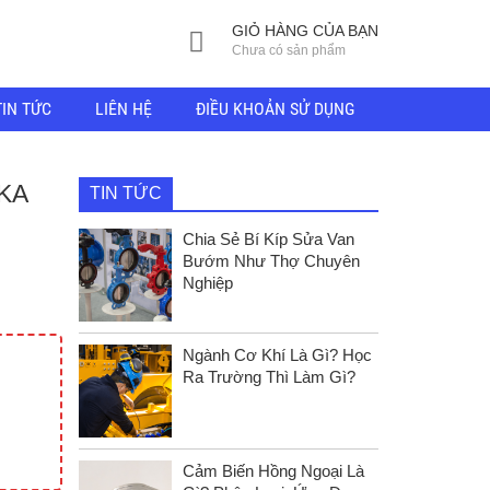
GIỎ HÀNG CỦA BẠN
Chưa có sản phẩm
TIN TỨC
LIÊN HỆ
ĐIỀU KHOẢN SỬ DỤNG
KA
TIN TỨC
Chia Sẻ Bí Kíp Sửa Van
Bướm Như Thợ Chuyên
Nghiệp
Ngành Cơ Khí Là Gì? Học
Ra Trường Thì Làm Gì?
Cảm Biến Hồng Ngoại Là