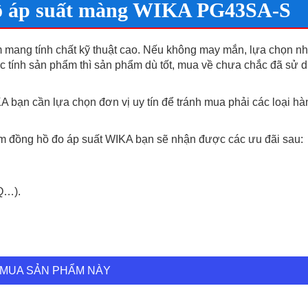
hồ áp suất màng WIKA PG43SA-S
 mang tính chất kỹ thuật cao. Nếu không may mắn, lựa chọn n
 tính sản phẩm thì sản phẩm dù tốt, mua về chưa chắc đã sử 
 bạn cần lựa chọn đơn vị uy tín để tránh mua phải các loại hàn
m đồng hồ đo áp suất WIKA bạn sẽ nhận được các ưu đãi sau:
Q…).
MUA SẢN PHẨM NÀY