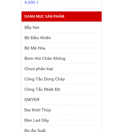
Giá
Giá
9,000
₫
gốc
hiện
là:
tại
DANH MỤC SẢN PHẨM
10,000 ₫.
là:
9,000 ₫.
Bẫy Hơi
Bộ Điều Khiển
Bộ Mã Hóa
Bơm Hút Chân Không
Chưa phân loại
Công Tắc Dòng Chảy
Công Tắc Nhiệt Độ
DWYER
Đai Khởi Thủy
Đèn Led Dây
Đo Áp Suất