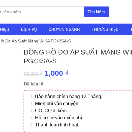
Tìm kiếm
THIỆU
DỊCH VỤ
CHUYÊN NGÀNH
THƯƠNG HIỆU
Hồ Đo Áp Suất Màng WIKA PG43SA-S
ĐỒNG HỒ ĐO ÁP SUẤT MÀNG WI
PG43SA-S
Giá
Giá
1,000
₫
90,000
₫
gốc
hiện
Đã bán: 0
là:
tại
Bảo hành chính hãng 12 Tháng.
90,000 ₫.
là:
Miễn phí vận chuyện.
1,000 ₫.
CO, CQ đi kèm.
Hỗ trợ tư vấn miễn phí.
Thanh toán linh hoạt.