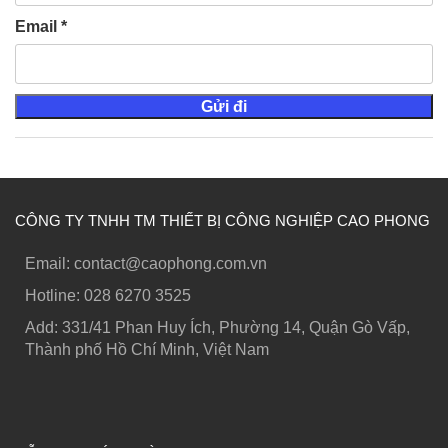
Email
*
CÔNG TY TNHH TM THIẾT BỊ CÔNG NGHIỆP CAO PHONG
Email: contact@caophong.com.vn
Hotline: ‭028 6270 3525
Add: 331/41 Phan Huy Ích, Phường 14, Quận Gò Vấp,
Thành phố Hồ Chí Minh, Việt Nam