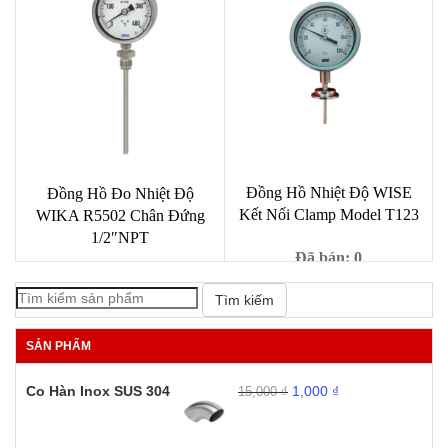
gốc
hiện
Liên hệ
là:
tại
620,000 ₫.
là:
600,000 ₫.
Đồng Hồ Nhiệt Độ WISE
Đồng Hồ Đo Nhiệt Độ
Kết Nối Clamp Model T123
WIKA R5502 Chân Đứng
1/2″NPT
Đã bán: 0
Đã bán: 0
Giá
Giá
1,000
₫
9,000
₫
Tìm kiếm
gốc
hiện
Giá
Giá
3,533,000
₫
4,200,000
₫
là:
tại
gốc
hiện
SẢN PHẨM
9,000 ₫.
là:
là:
tại
1,000 ₫.
4,200,000 ₫.
là:
Giá
Giá
Co Hàn Inox SUS 304
1,000
₫
15,000
₫
3,533,000 ₫.
gốc
hiện
là:
tại
15,000 ₫.
là: