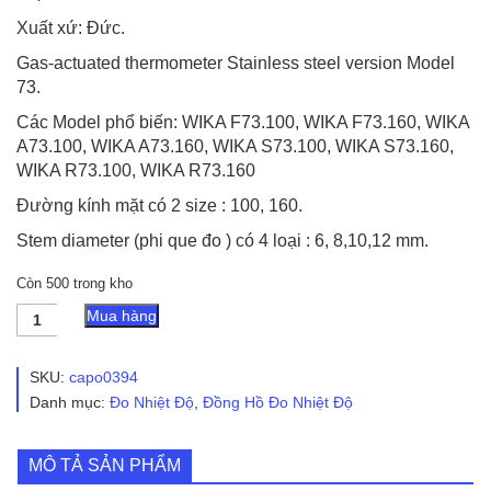
Xuất xứ: Đức.
Gas-actuated thermometer Stainless steel version Model
73.
Các Model phổ biến: WIKA F73.100, WIKA F73.160, WIKA
A73.100, WIKA A73.160, WIKA S73.100, WIKA S73.160,
WIKA R73.100, WIKA R73.160
Đường kính mặt có 2 size : 100, 160.
Stem diameter (phi que đo ) có 4 loại : 6, 8,10,12 mm.
Còn 500 trong kho
Đồng
Mua hàng
Hồ
Đo
Nhiệt
SKU:
capo0394
Độ
Danh mục:
Đo Nhiệt Độ
,
Đồng Hồ Đo Nhiệt Độ
WIKA
F73
100
MÔ TẢ SẢN PHẨM
-
Model