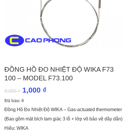
ĐỒNG HỒ ĐO NHIỆT ĐỘ WIKA F73
100 – MODEL F73.100
Giá
Giá
1,000
₫
9,000
₫
gốc
hiện
Đã bán: 0
là:
tại
Đồng Hồ Đo Nhiệt Độ WIKA – Gas-actuated thermometer
9,000 ₫.
là:
(Bao gồm mặt bích tam giác 3 lỗ + lớp võ bảo vệ dây dẫn)
1,000 ₫.
Hiệu: WIKA