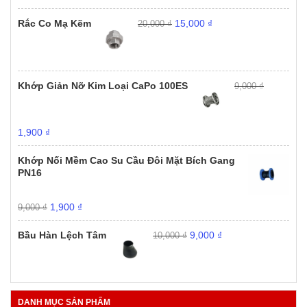
1,000 ₫.
Giá
Giá
Rắc Co Mạ Kẽm
15,000
₫
20,000
₫
gốc
hiện
là:
tại
20,000 ₫.
là:
15,000 ₫.
Khớp Giản Nỡ Kim Loại CaPo 100ES
9,000
₫
Giá
Giá
1,900
₫
gốc
hiện
là:
tại
Khớp Nối Mềm Cao Su Cầu Đôi Mặt Bích Gang
9,000 ₫.
là:
PN16
1,900 ₫.
Giá
Giá
1,900
₫
9,000
₫
gốc
hiện
Giá
Giá
là:
tại
Bầu Hàn Lệch Tâm
9,000
₫
10,000
₫
gốc
hiện
9,000 ₫.
là:
là:
tại
1,900 ₫.
10,000 ₫.
là:
9,000 ₫.
DANH MỤC SẢN PHẨM