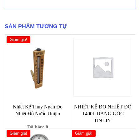
Nhiệt
Độ
WIKA
F73
100
SẢN PHẨM TƯƠNG TỰ
-
Model
Giảm giá!
F73.100
số
lượng
Nhiệt Kế Thủy Ngân Đo
NHIỆT KẾ ĐO NHIỆT ĐỘ
Nhiệt Độ Nước Unijin
T400L DẠNG GÓC
UNIJIN
Đã bán: 0
Giảm giá!
Giảm giá!
Đã bán: 0
Giá
Giá
600,000
₫
620,000
₫