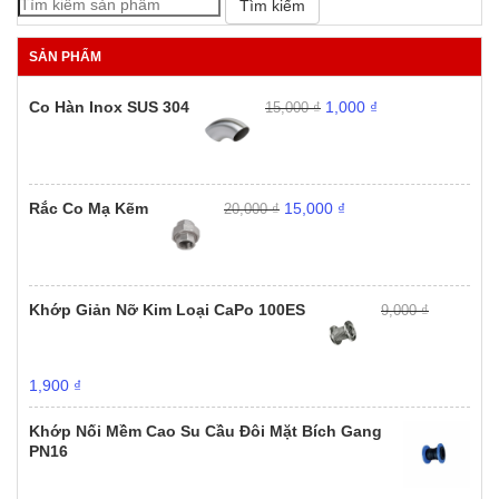
Tìm kiếm
gốc
hiệ
Giá
Giá
890,000
₫
1,290,000
₫
là:
tại
gốc
hiện
SẢN PHẨM
29,800,000 ₫.
là:
là:
tại
22,8
1,290,000 ₫.
là:
Giá
Giá
Co Hàn Inox SUS 304
1,000
₫
15,000
₫
890,000 ₫.
gốc
hiện
là:
tại
15,000 ₫.
là:
1,000 ₫.
Giá
Giá
Rắc Co Mạ Kẽm
15,000
₫
20,000
₫
gốc
hiện
là:
tại
20,000 ₫.
là:
15,000 ₫.
Khớp Giản Nỡ Kim Loại CaPo 100ES
9,000
₫
Giá
Giá
1,900
₫
gốc
hiện
là:
tại
Khớp Nối Mềm Cao Su Cầu Đôi Mặt Bích Gang
9,000 ₫.
là:
PN16
1,900 ₫.