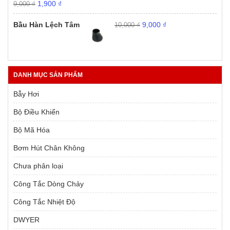
Giá
Giá
1,900
₫
9,000
₫
gốc
hiện
Giá
Giá
là:
tại
Bầu Hàn Lệch Tâm
9,000
₫
10,000
₫
gốc
hiện
9,000 ₫.
là:
là:
tại
1,900 ₫.
10,000 ₫.
là:
9,000 ₫.
DANH MỤC SẢN PHẨM
Bẫy Hơi
Bộ Điều Khiển
Bộ Mã Hóa
Bơm Hút Chân Không
Chưa phân loại
Công Tắc Dòng Chảy
Công Tắc Nhiệt Độ
DWYER