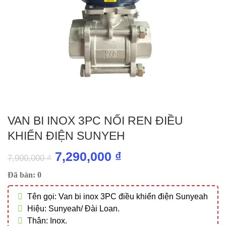
VAN BI INOX 3PC NỐI REN ĐIỀU
KHIỂN ĐIỆN SUNYEH
Giá
Giá
7,290,000
₫
7,900,000
₫
gốc
hiện
Đã bán: 0
là:
tại
Tên gọi: Van bi inox 3PC điều khiển điện Sunyeah
7,900,000 ₫.
là:
Hiệu: Sunyeah/ Đài Loan.
7,290,000 ₫.
Thân: Inox.