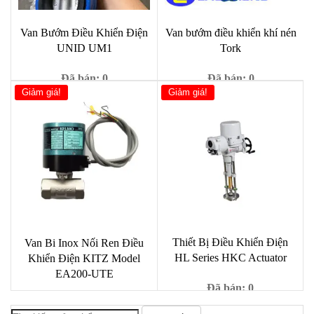
Van Bướm Điều Khiển Điện
Van bướm điều khiển khí nén
UNID UM1
Tork
Đã bán: 0
Đã bán: 0
Giảm giá!
Giảm giá!
Giá
Giá
Giá
Giá
888,000
₫
1,000
₫
990,000
₫
9,000
₫
gốc
hiện
gốc
hiện
là:
tại
là:
tại
990,000 ₫.
là:
9,000 ₫.
là:
888,000 ₫.
1,000 ₫.
Thiết Bị Điều Khiển Điện
Van Bi Inox Nối Ren Điều
HL Series HKC Actuator
Khiển Điện KITZ Model
EA200-UTE
Đã bán: 0
Đã bán: 0
Giá
Giá
22,890,000
₫
29,800,000
₫