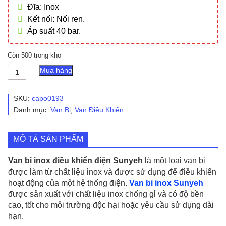
Đĩa: Inox
Kết nối: Nối ren.
Áp suất 40 bar.
Còn 500 trong kho
Van
Mua hàng
Bi
Inox
3PC
SKU:
capo0193
Nối
Danh mục:
Van Bi
,
Van Điều Khiển
Ren
Điều
Khiển
MÔ TẢ SẢN PHẨM
Điện
Sunyeh
số
Van bi inox điều khiển điện Sunyeh
là một loại van bi
lượng
được làm từ chất liệu inox và được sử dụng để điều khiển
hoạt động của một hệ thống điện.
Van bi inox Sunyeh
được sản xuất với chất liệu inox chống gỉ và có độ bền
cao, tốt cho môi trường độc hại hoặc yêu cầu sử dụng dài
hạn.