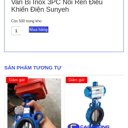
Van Bi Inox 3PC Nối Ren Điều
Khiển Điện Sunyeh
Còn 500 trong kho
Van
Mua hàng
Bi
Inox
3PC
Nối
Ren
Điều
Khiển
SẢN PHẨM TƯƠNG TỰ
Điện
Sunyeh
Giảm giá!
Giảm giá!
số
lượng