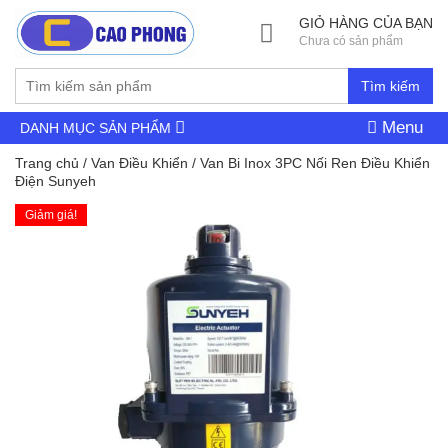
GIỎ HÀNG CỦA BẠN
Chưa có sản phẩm
Tìm kiếm
Menu
DANH MỤC SẢN PHẨM
Trang chủ
/
Van Điều Khiển
/ Van Bi Inox 3PC Nối Ren Điều Khiển
Điện Sunyeh
Giảm giá!