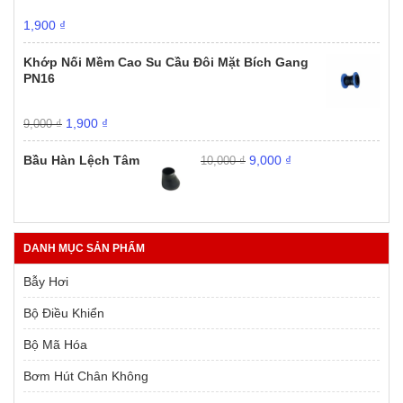
Giá
Giá
1,900
₫
gốc
hiện
là:
tại
Khớp Nối Mềm Cao Su Cầu Đôi Mặt Bích Gang
9,000 ₫.
là:
PN16
1,900 ₫.
Giá
Giá
1,900
₫
9,000
₫
gốc
hiện
Giá
Giá
là:
tại
Bầu Hàn Lệch Tâm
9,000
₫
10,000
₫
gốc
hiện
9,000 ₫.
là:
là:
tại
1,900 ₫.
10,000 ₫.
là:
9,000 ₫.
DANH MỤC SẢN PHẨM
Bẫy Hơi
Bộ Điều Khiển
Bộ Mã Hóa
Bơm Hút Chân Không