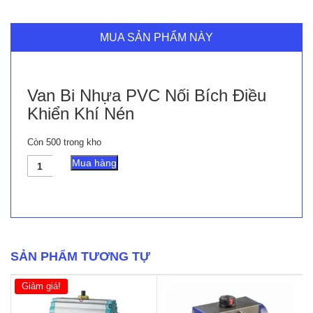
MUA SẢN PHẨM NÀY
Van Bi Nhựa PVC Nối Bích Điều
Khiển Khí Nén
Còn 500 trong kho
Van
Mua hàng
Bi
Nhựa
PVC
Nối
Bích
Điều
Khiển
SẢN PHẨM TƯƠNG TỰ
Khí
Nén
Giảm giá!
số
lượng