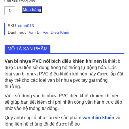
Còn 500 trong kho
Van
Mua hàng
Bi
Nhựa
PVC
SKU:
capo013
Nối
Danh mục:
Van Bi
,
Van Điều Khiển
Bích
Điều
Khiển
MÔ TẢ SẢN PHẨM
Khí
Nén
số
Van bi nhựa PVC nối bích điều khiển khí nén
là thiết bị
lượng
được ưu tiên sử dụng trong hệ thống tự động hóa. Các
loại van bi nhựa PVC điều khiển khí nén này được lắp đặt
thay thế cho các loại van bi nhựa pvc tay gạt thông
thường.
Việc sử dụng van bi nhựa PVC điều khiển khiển khí nén
sẽ giúp bạn tiết kiệm chi phí nhân công vận hành trực tiếp
nhờ vào hệ thống tự động.
Quý anh/ chị có nhu cầu về sản phẩm
van điều khiển
vui
lòng liên hệ chúng tôi để được hỗ trợ.