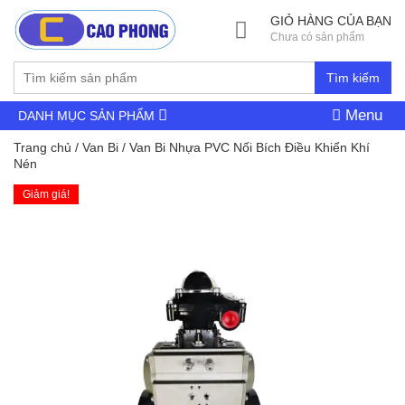
GIỎ HÀNG CỦA BẠN
Chưa có sản phẩm
Tìm kiếm
Menu
DANH MỤC SẢN PHẨM
Trang chủ
/
Van Bi
/ Van Bi Nhựa PVC Nối Bích Điều Khiển Khí
Nén
Giảm giá!