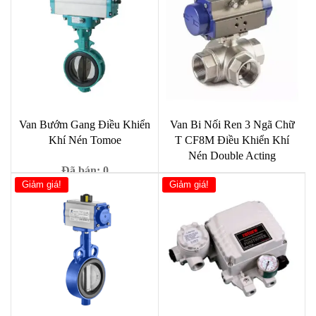
Van Bướm Gang Điều Khiển
Van Bi Nối Ren 3 Ngã Chữ
Khí Nén Tomoe
T CF8M Điều Khiển Khí
Nén Double Acting
Đã bán: 0
Giảm giá!
Giảm giá!
Đã bán: 0
Giá
Giá
729,000
₫
980,000
₫
gốc
hiện
2,890,000
₫
là:
tại
980,000 ₫.
là:
729,000 ₫.