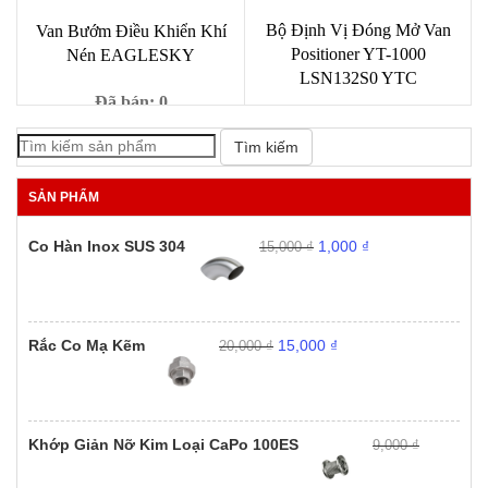
Bộ Định Vị Đóng Mở Van
Van Bướm Điều Khiển Khí
Positioner YT-1000
Nén EAGLESKY
LSN132S0 YTC
Đã bán: 0
Đã bán: 0
Giá
Giá
3,900,000
₫
4,520,000
₫
Tìm kiếm
Giá
Giá
gốc
hiện
8,200,000
₫
9,800,000
₫
gốc
hiện
là:
tại
SẢN PHẨM
là:
tại
4,520,000 ₫.
là:
9,800,000 ₫.
là:
3,900,000 ₫.
Giá
Giá
Co Hàn Inox SUS 304
1,000
₫
15,000
₫
8,200
gốc
hiện
là:
tại
15,000 ₫.
là:
1,000 ₫.
Giá
Giá
Rắc Co Mạ Kẽm
15,000
₫
20,000
₫
gốc
hiện
là:
tại
20,000 ₫.
là:
15,000 ₫.
Khớp Giản Nỡ Kim Loại CaPo 100ES
9,000
₫