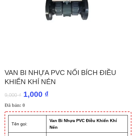
VAN BI NHỰA PVC NỐI BÍCH ĐIỀU
KHIỂN KHÍ NÉN
Giá
Giá
1,000
₫
9,000
₫
gốc
hiện
Đã bán: 0
là:
tại
Van Bi Nhựa PVC Điều Khiển Khí
9,000 ₫.
là:
Tên gọi:
Nén
1,000 ₫.