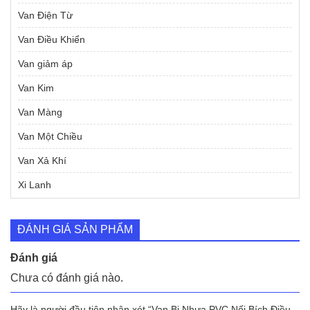
Van Điện Từ
Van Điều Khiển
Van giảm áp
Van Kim
Van Màng
Van Một Chiều
Van Xả Khí
Xi Lanh
ĐÁNH GIÁ SẢN PHẨM
Đánh giá
Chưa có đánh giá nào.
Hãy là người đầu tiên nhận xét “Van Bi Nhựa PVC Nối Bích Điều